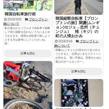
韓国自転車旅行術
韓国縦断自転車【ブロン
2019/3/25
ブロンプトン
,
プトンの旅】聞慶(ムンギ
旅について
ョン)セジェ→忠州（チュ
私が釜山からソウルまで自転車で縦断
ンジュ） 雉（キジ）の
して得た経験を忘れないうちにまとめ
町の人情おかみ
ておきます。韓国を自転車で旅しよう
とする方は参考にしてくださいね。
2019/3/18
ブロンプトン
,
韓...
旅について
聞慶(ムンギョン)の宿を出て走り出そ
記事を読む
うとすると、次男はいきなりチェーン
が外れる。 青い手袋は、防寒のために
釜山のホームセンター...
記事を読む