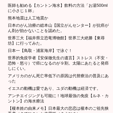
医師も勧める【カントン海水】飲料の方法「お湯500ml
に小さじ１杯」
熊本地震は人工地震か
日本のがん治療の総本山【国立がんセンター】が抗癌が
ん剤が効かないことを認めた。
世界三大【福井県立恐竜博物館】世界三大絶勝【東尋
坊】に行ってみた。
日本一【鳥取・浦富海岸】で泳ぐ！
世界的免疫学者【安保徹先生の遺言】ストレス（不安・
恐怖・怒り）で癌になるのが９割。太陽にあたると発癌
しにくい。
アメリカのがん死亡率低下の原因は代替療法の普及にあ
った
イエスの動機は愛であり、ユダの動機は経済です。
アンチエイジングも可能に！地球最強の免疫【ルネ・カ
ントン】の海水療法
【榎本姓の由来メモ】日本最大の悲恋は榎本のご祖先狭