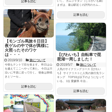
いく。 カムジャタン（じゃがいも鍋）
記事を読む
まずは、釜山駅近くの評判のカム...
記事を読む
【モンゴル馬旅６日目】
夜ゲルの中で体が異様に
火照ったそのワケ
は・・・
【びわいち】自転車で琵
琶湖一周しました！
2019/9/10
旅について
2019/5/7
旅について
今朝もテントで目を覚ます。 昨日は山
を越えてここへやって来た。 今日は川
人気のサイクリングコース【びわい
沿いに平原に戻って行く。 朝食は卵焼
ち】 サイクリストに人気の旅行先ラン
きとソーセ...
キング TOP10は以下のようになって
いる。 1位 愛媛県 今治...
記事を読む
記事を読む