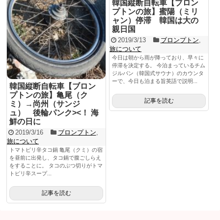
韓国縦断自転車【ブロン
プトンの旅】蜜陽（ミリ
ャン）停滞 韓国は大の
親日国
2019/3/13
ブロンプトン
,
旅について
今日は朝から雨が降っており、早々に
停滞を決定する。 今泊まっているチム
ジルバン（韓国式サウナ）のカウンタ
ーで、今日も泊まる旨英語で説明...
韓国縦断自転車【ブロン
プトンの旅】亀尾（ク
記事を読む
ミ）→尚州（サンジ
ュ） 後輪パンク><！ 海
鮮の日に
2019/3/16
ブロンプトン
,
旅について
トマトピリ辛タコ鍋 亀尾（クミ）の宿
を昼前に出発し、タコ鍋で腹ごしらえ
をすることに。 タコのぶつ切りがトマ
トピリ辛スープ...
記事を読む