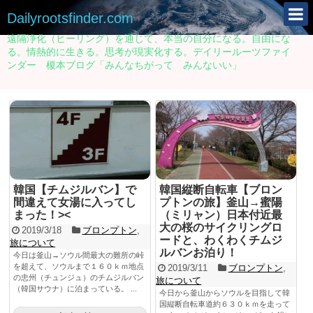
Dailyrootsfinder.com
遠隔浄化（ヒーリング）を通じて、本当の自分になる。自由にな
る。情熱的に生きる。思考が現実化する。デイリールーツファイ
ンダー 榎本ブログ「みんなちがって みんないい」
韓国【チムジルバン】で
韓国縦断自転車【ブロン
間違えて女湯に入ってし
プトンの旅】釜山→蜜陽
まった！><
（ミリャン）日本付近最
大の桜のサイクリングロ
2019/3/18
ブロンプトン
,
ードと、わくわくチムジ
旅について
ルバンお泊り！
今日は釜山→ソウル間最大の難所の峠
を超えて、ソウルまで１６０ｋｍ地点
2019/3/11
ブロンプトン
,
の忠州（チュンジュ）のチムジルバン
旅について
（韓国サウナ）に泊まっている。 ...
今日から釜山からソウルを目指して韓
国縦断自転車道約６３０ｋｍを走って