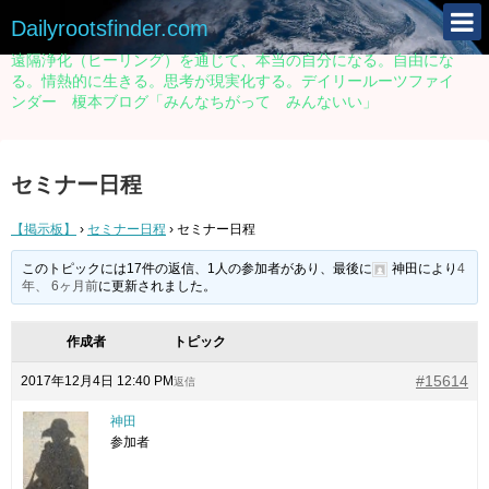
Dailyrootsfinder.com
遠隔浄化（ヒーリング）を通じて、本当の自分になる。自由にな
る。情熱的に生きる。思考が現実化する。デイリールーツファイ
ンダー 榎本ブログ「みんなちがって みんないい」
セミナー日程
【掲示板】
›
セミナー日程
›
セミナー日程
このトピックには17件の返信、1人の参加者があり、最後に
神田
により
4
年、 6ヶ月前
に更新されました。
作成者
トピック
#15614
2017年12月4日 12:40 PM
返信
神田
参加者