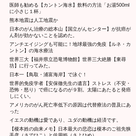
医師も勧める【カントン海水】飲料の方法「お湯500ml
に小さじ１杯」
熊本地震は人工地震か
日本のがん治療の総本山【国立がんセンター】が抗癌が
ん剤が効かないことを認めた。
アンチエイジングも可能に！地球最強の免疫【ルネ・カ
ントン】の海水療法
世界三大【福井県立恐竜博物館】世界三大絶勝【東尋
坊】に行ってみた。
日本一【鳥取・浦富海岸】で泳ぐ！
世界的免疫学者【安保徹先生の遺言】ストレス（不安・
恐怖・怒り）で癌になるのが９割。太陽にあたると発癌
しにくい。
アメリカのがん死亡率低下の原因は代替療法の普及にあ
った
イエスの動機は愛であり、ユダの動機は経済です。
【榎本姓の由来メモ】日本最大の悲恋は榎本のご祖先狭
手彦（さでひこ）と佐用姫（さよひめ）