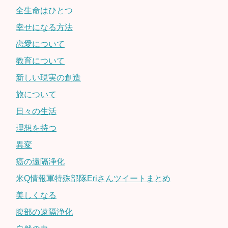
全生命はひとつ
幸せになる方法
恋愛について
教育について
新しい現実の創造
旅について
日々の生活
理想を持つ
異変
癌の遠隔浄化
米Q情報軍特殊部隊Eriさんツイートまとめ
美しくなる
腹部の遠隔浄化