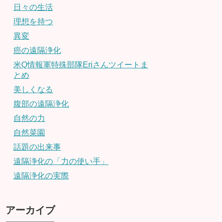
日々の生活
理想を持つ
異変
癌の遠隔浄化
米Q情報軍特殊部隊Eriさんツイートま
とめ
美しくなる
腹部の遠隔浄化
自然の力
自然菜園
話題の出来事
遠隔浄化の「力の使い手」
遠隔浄化の実際
アーカイブ