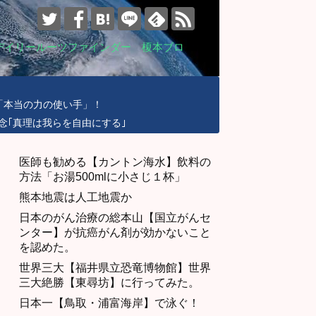
デイリールーツファインダー 榎本ブロ
「本当の力の使い手」！
念｢真理は我らを自由にする｣
医師も勧める【カントン海水】飲料の
方法「お湯500mlに小さじ１杯」
熊本地震は人工地震か
日本のがん治療の総本山【国立がんセ
ンター】が抗癌がん剤が効かないこと
を認めた。
世界三大【福井県立恐竜博物館】世界
三大絶勝【東尋坊】に行ってみた。
日本一【鳥取・浦富海岸】で泳ぐ！