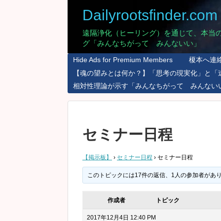
Dailyrootsfinder.com
遠隔浄化（ヒーリング）を通じて、本当
グ「みんなちがって みんないい」
Hide Ads for Premium Members
榎本へ連
【魂の望みとは何か？】「思考の現実化」と「
相対性理論が示す「みんなちがって みんない
セミナー日程
【掲示板】
›
セミナー日程
›
セミナー日程
このトピックには17件の返信、1人の参加者があ
作成者
トピック
2017年12月4日 12:40 PM