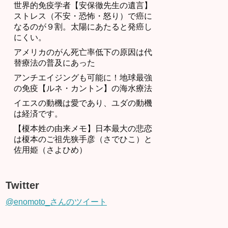
世界的免疫学者【安保徹先生の遺言】
ストレス（不安・恐怖・怒り）で癌に
なるのが９割。太陽にあたると発癌し
にくい。
アメリカのがん死亡率低下の原因は代
替療法の普及にあった
アンチエイジングも可能に！地球最強
の免疫【ルネ・カントン】の海水療法
イエスの動機は愛であり、ユダの動機
は経済です。
【榎本姓の由来メモ】日本最大の悲恋
は榎本のご祖先狭手彦（さでひこ）と
佐用姫（さよひめ）
Twitter
@enomoto_さんのツイート