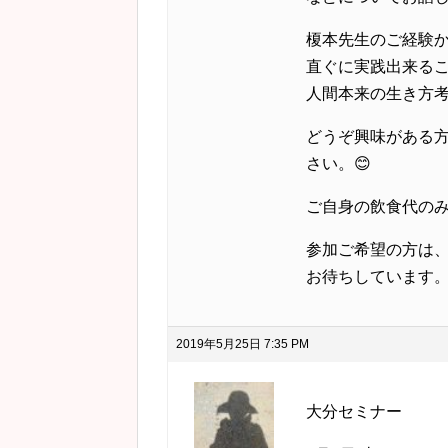
榎本先生のご経験
直ぐに実践出来る
人間本来の生き方
どうぞ興味がある
さい。😊
ご自身の飲食代の
参加ご希望の方は
お待ちしています。
2019年5月25日 7:35 PM
大分セミナー