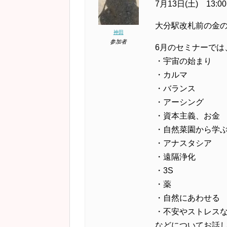
7月13日(土) 13:00
大分駅改札前の金の
神田
参加者
6月のセミナーでは
・宇宙の始まり
・カルマ
・バランス
・アーシング
・資本主義、お金
・自然菜園から学
・アナスタシア
・遠隔浄化
・3S
・薬
・自然にあわせる
・不安やストレス
などについてお話