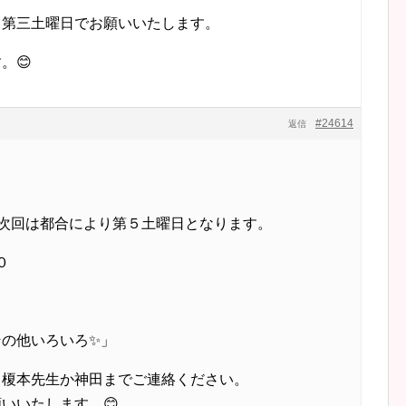
り第三土曜日でお願いいたします。
。😊
#24614
返信
 次回は都合により第５土曜日となります。
０
その他いろいろ✨」
、榎本先生か神田までご連絡ください。
いいたします。😊