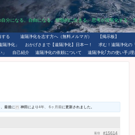
の自分になる。自由になる。情熱的に生きる。思考が現実化する。
絡する
遠隔浄化を志す方へ（無料メルマガ）
【掲示板】
遠隔浄化」
おかげさまで【遠隔浄化】日本一！
求む！遠隔浄化の
い」
自己紹介
遠隔浄化の依頼について
遠隔浄化｢力の使い手｣理
り、最後に
神田
により
4年、 6ヶ月前
に更新されました。
#15614
返信