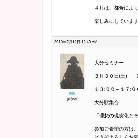
４月は、都合によ
楽しみにしています
2019年2月12日 12:40 AM
大分セミナー
３月３０日(土)
１３:００～１７:０
神田
参加者
大分駅集合
「理想の現実化と
参加ご希望の方は
どうぞよろしくお願