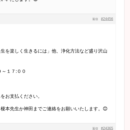
#24456
返信
人生を楽しく生きるには」他、浄化方法など盛り沢山
０～１７:００
みをお支払ください。
榎本先生か神田までご連絡をお願いいたします。😊
#24365
返信