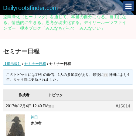
Dailyrootsfinder.com
遠隔浄化（ヒーリング）を通じて、本当の自分になる。自由にな
る。情熱的に生きる。思考が現実化する。デイリールーツファイ
ンダー 榎本ブログ「みんなちがって みんないい」
セミナー日程
【掲示板】
›
セミナー日程
›
セミナー日程
このトピックには17件の返信、1人の参加者があり、最後に
神田
により
4
年、 6ヶ月前
に更新されました。
作成者
トピック
#15614
2017年12月4日 12:40 PM
返信
神田
参加者