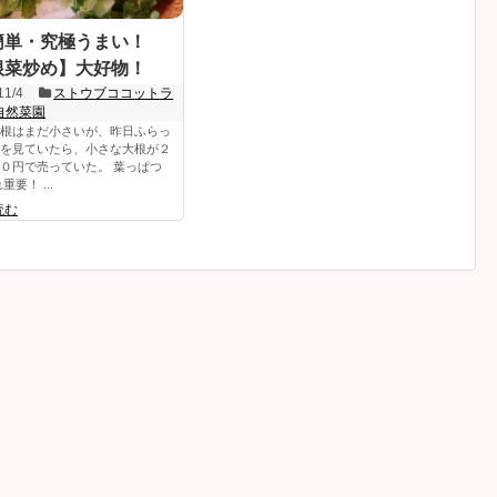
簡単・究極うまい！
根菜炒め】大好物！
11/4
ストウブココットラ
自然菜園
根はまだ小さいが、昨日ふらっ
を見ていたら、小さな大根が２
０円で売っていた。 葉っぱつ
重要！ ...
読む