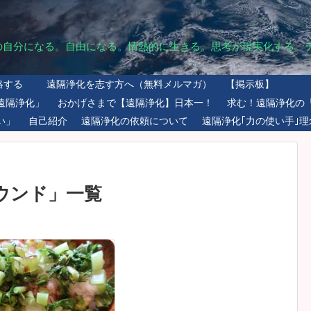
の自分になる。自由になる。情熱的に生きる。思考が現実化する。
絡する
遠隔浄化を志す方へ（無料メルマガ）
【掲示板】
遠隔浄化」
おかげさまで【遠隔浄化】日本一！
求む！遠隔浄化の
い」
自己紹介
遠隔浄化の依頼について
遠隔浄化｢力の使い手｣理
ウンド
」
一覧