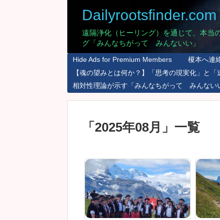
Dailyrootsfinder.com
遠隔浄化（ヒーリング）を通じて、本当
グ「みんなちがって みんないい」
Hide Ads for Premium Members
榎本へ連
【魂の望みとは何か？】「思考の現実化」と「
相対性理論が示す「みんなちがって みんない
「
2025年08月
」
一覧