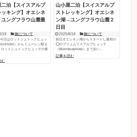
屋二泊【スイスアルプ
山小屋二泊【スイスアルプ
レッキング】オエシネ
ストレッキング】オエシネ
→ユングフラウ山麓最
ン湖→ユングフラウ山麓２
日目
8/19
旅について
2025/8/18
旅について
今日はロットシュトックヒュッ
前日オエシネン湖からスタートし最初の
stockhütte）からミューレン駅ま
⭕️のブリュムリスアルプヒュッテ
 ロットシュトックヒュッテの夜
（Blüemlisalphütte）まで歩い...
記事を読む
読む