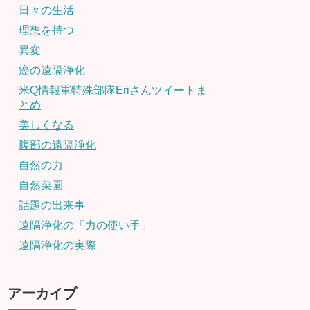
日々の生活
理想を持つ
異変
癌の遠隔浄化
米Q情報軍特殊部隊Eriさんツイートま
とめ
美しくなる
腹部の遠隔浄化
自然の力
自然菜園
話題の出来事
遠隔浄化の「力の使い手」
遠隔浄化の実際
アーカイブ