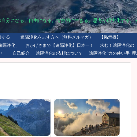
の自分になる。自由になる。情熱的に生きる。思考が現実化する。
絡する
遠隔浄化を志す方へ（無料メルマガ）
【掲示板】
遠隔浄化」
おかげさまで【遠隔浄化】日本一！
求む！遠隔浄化の
い」
自己紹介
遠隔浄化の依頼について
遠隔浄化｢力の使い手｣理