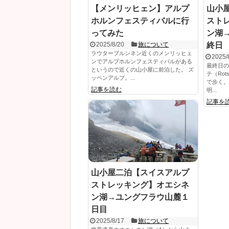
【メンリッヒェン】アルプ
山小
ホルンフェスティバルに行
スト
ってみた
ン湖
2025/8/20
旅について
終日
ラウターブルンネン近くのメンリッヒェ
2025/
ンでアルプホルンフェスティバルがある
最終日の
というので近くの山小屋に前泊した。 ズ
テ（Rot
ッペンアルプ。...
で歩く。
記事を読む
明...
記事を
山小屋二泊【スイスアルプ
ストレッキング】オエシネ
ン湖→ユングフラウ山麓１
日目
2025/8/17
旅について