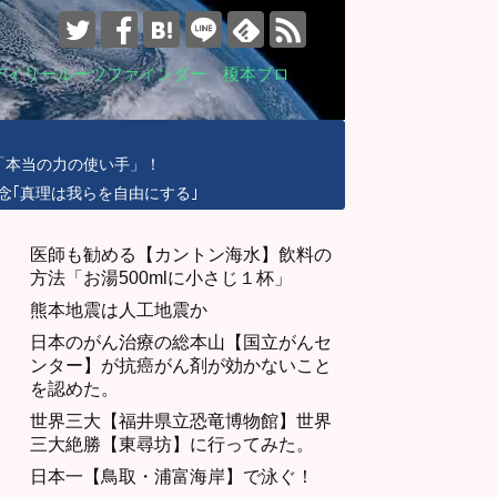
デイリールーツファインダー 榎本ブロ
「本当の力の使い手」！
念｢真理は我らを自由にする｣
医師も勧める【カントン海水】飲料の
方法「お湯500mlに小さじ１杯」
熊本地震は人工地震か
日本のがん治療の総本山【国立がんセ
ンター】が抗癌がん剤が効かないこと
を認めた。
世界三大【福井県立恐竜博物館】世界
三大絶勝【東尋坊】に行ってみた。
日本一【鳥取・浦富海岸】で泳ぐ！