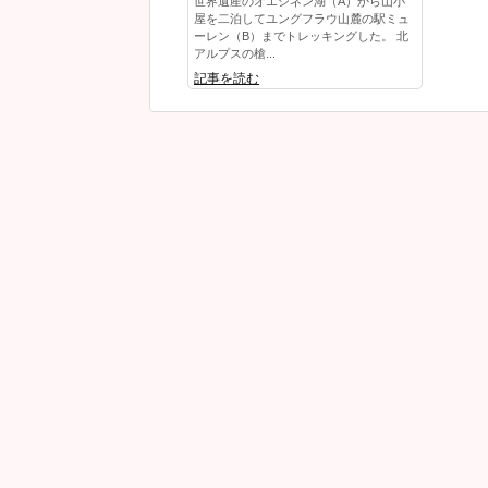
世界遺産のオエシネン湖（A）から山小
屋を二泊してユングフラウ山麓の駅ミュ
ーレン（B）までトレッキングした。 北
アルプスの槍...
記事を読む