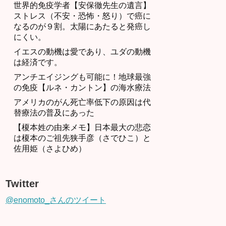
世界的免疫学者【安保徹先生の遺言】
ストレス（不安・恐怖・怒り）で癌に
なるのが９割。太陽にあたると発癌し
にくい。
イエスの動機は愛であり、ユダの動機
は経済です。
アンチエイジングも可能に！地球最強
の免疫【ルネ・カントン】の海水療法
アメリカのがん死亡率低下の原因は代
替療法の普及にあった
【榎本姓の由来メモ】日本最大の悲恋
は榎本のご祖先狭手彦（さでひこ）と
佐用姫（さよひめ）
Twitter
@enomoto_さんのツイート