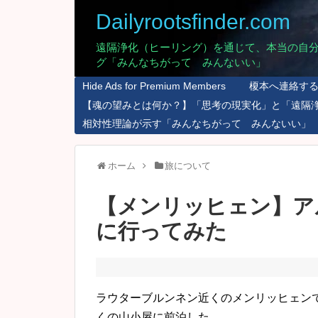
Dailyrootsfinder.com
遠隔浄化（ヒーリング）を通じて、本当の自
グ「みんなちがって みんないい」
Hide Ads for Premium Members
榎本へ連絡す
【魂の望みとは何か？】「思考の現実化」と「遠隔
相対性理論が示す「みんなちがって みんないい」
ホーム
旅について
【メンリッヒェン】ア
に行ってみた
ラウターブルンネン近くのメンリッヒェン
くの山小屋に前泊した。