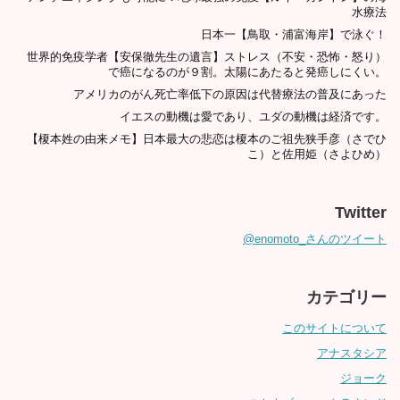
水療法
日本一【鳥取・浦富海岸】で泳ぐ！
世界的免疫学者【安保徹先生の遺言】ストレス（不安・恐怖・怒り）
で癌になるのが９割。太陽にあたると発癌しにくい。
アメリカのがん死亡率低下の原因は代替療法の普及にあった
イエスの動機は愛であり、ユダの動機は経済です。
【榎本姓の由来メモ】日本最大の悲恋は榎本のご祖先狭手彦（さでひ
こ）と佐用姫（さよひめ）
Twitter
@enomoto_さんのツイート
カテゴリー
このサイトについて
アナスタシア
ジョーク