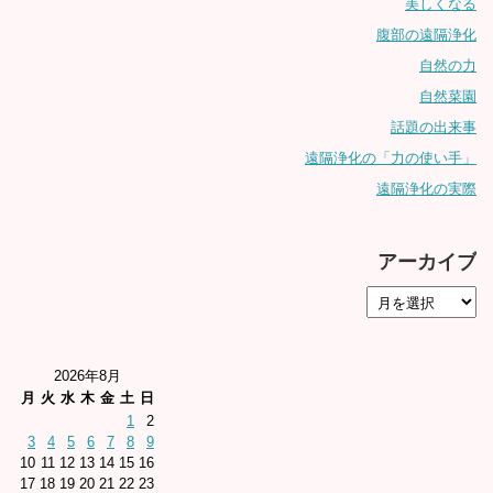
美しくなる
腹部の遠隔浄化
自然の力
自然菜園
話題の出来事
遠隔浄化の「力の使い手」
遠隔浄化の実際
アーカイブ
2026年8月
月
火
水
木
金
土
日
1
2
3
4
5
6
7
8
9
10
11
12
13
14
15
16
17
18
19
20
21
22
23