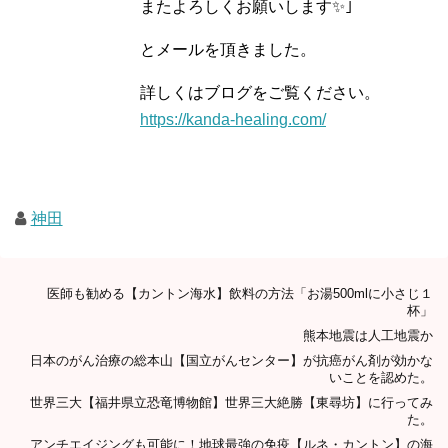
またよろしくお願いします✨｣
とメールを頂きました。
詳しくはブログをご覧ください。
https://kanda-healing.com/
神田
医師も勧める【カントン海水】飲料の方法「お湯500mlに小さじ１
杯」
熊本地震は人工地震か
日本のがん治療の総本山【国立がんセンター】が抗癌がん剤が効かな
いことを認めた。
世界三大【福井県立恐竜博物館】世界三大絶勝【東尋坊】に行ってみ
た。
アンチエイジングも可能に！地球最強の免疫【ルネ・カントン】の海