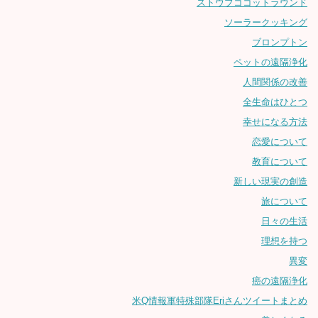
ストウブココットラウンド
ソーラークッキング
ブロンプトン
ペットの遠隔浄化
人間関係の改善
全生命はひとつ
幸せになる方法
恋愛について
教育について
新しい現実の創造
旅について
日々の生活
理想を持つ
異変
癌の遠隔浄化
米Q情報軍特殊部隊Eriさんツイートまとめ