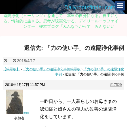
Dailyrootsfinder.com
遠隔浄化（ヒーリング）を通じて、本当の自分になる。自由にな
る。情熱的に生きる。思考が現実化する。デイリールーツファイ
ンダー 榎本ブログ「みんなちがって みんないい」
返信先: 「力の使い手」の遠隔浄化事例
2018/4/17
【掲示板】
›
「力の使い手」の遠隔浄化事例掲示板
›
「力の使い手」の遠隔浄化
事例
›
返信先: 「力の使い手」の遠隔浄化事例
2018年4月17日 11:57 PM
#17529
一昨日から、一人暮らしのお母さまの
認知症と娘さんの視力の改善の遠隔浄
神田
化をしています。
参加者