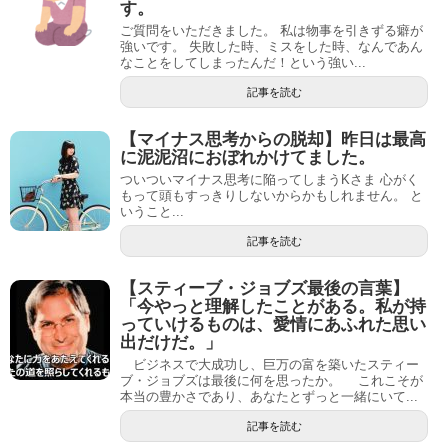
す。
ご質問をいただきました。 私は物事を引きずる癖が
強いです。 失敗した時、ミスをした時、なんであん
なことをしてしまったんだ！という強い...
記事を読む
【マイナス思考からの脱却】昨日は最高
に泥泥沼におぼれかけてました。
ついついマイナス思考に陥ってしまうKさま 心がく
もって頭もすっきりしないからかもしれません。 と
いうこと...
記事を読む
【スティーブ・ジョブズ最後の言葉】
「今やっと理解したことがある。私が持
っていけるものは、愛情にあふれた思い
出だけだ。」
ビジネスで大成功し、巨万の富を築いたスティー
ブ・ジョブズは最後に何を思ったか。 これこそが
本当の豊かさであり、あなたとずっと一緒にいて...
記事を読む