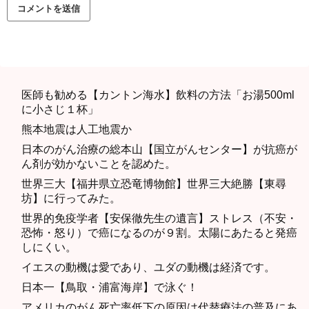
医師も勧める【カントン海水】飲料の方法「お湯500ml
に小さじ１杯」
熊本地震は人工地震か
日本のがん治療の総本山【国立がんセンター】が抗癌が
ん剤が効かないことを認めた。
世界三大【福井県立恐竜博物館】世界三大絶勝【東尋
坊】に行ってみた。
世界的免疫学者【安保徹先生の遺言】ストレス（不安・
恐怖・怒り）で癌になるのが９割。太陽にあたると発癌
しにくい。
イエスの動機は愛であり、ユダの動機は経済です。
日本一【鳥取・浦富海岸】で泳ぐ！
アメリカのがん死亡率低下の原因は代替療法の普及にあ