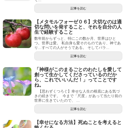
記事を読む
【メタモルフォーゼ０６】大切なのは適
切な問いを発すること、それを自分の人
生で経験すること
数年前からずっと、特にこの数か月、世界はひと
つ。世界は愛。 私自身も愛そのものであり、神であ
り…すべての人がそうである。 そしてパラ...
記事を読む
「神様がこのまるごとのわたしを愛して
創って生かしてくださっているのだか
ら、これでいいんだ！」ってことです
ね。
【思わずくつろぐ】幸せな人生の根底にある気づ
きの続きです。 今まで「尺度」があって当たり前の
世界に生きていたので、 ...
記事を読む
【幸せになる方法】死ぬことを考えると
怖くなる