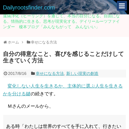
Dailyrootsfinder.com
遠隔浄化（ヒーリング）を通じて、本当の自分になる。自由にな
る。情熱的に生きる。思考が現実化する。デイリールーツファイ
ンダー 榎本ブログ「みんなちがって みんないい」
ホーム
幸せになる方法
自分の得意なこと、喜びを感じることだけして
生きていく方法
2017/8/16
幸せになる方法
,
新しい現実の創造
変化しない人生を生きるか、主体的に選ぶ人生を生きる
かを分ける鍵
の続きです。
Ｍさんのメールから、
ある時「わたしは世界のすべてを手に入れて、行きたい