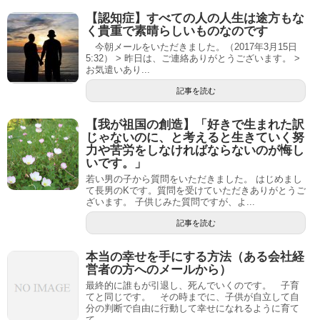
【認知症】すべての人の人生は途方もな
く貴重で素晴らしいものなのです
今朝メールをいただきました。（2017年3月15日
5:32） > 昨日は、ご連絡ありがとうございます。 >
お気遣いあり...
記事を読む
【我が祖国の創造】「好きで生まれた訳
じゃないのに、と考えると生きていく努
力や苦労をしなければならないのが悔し
いです。」
若い男の子から質問をいただきました。 はじめまし
て長男のKです。質問を受けていただきありがとうご
ざいます。 子供じみた質問ですが、よ...
記事を読む
本当の幸せを手にする方法（ある会社経
営者の方へのメールから）
最終的に誰もが引退し、死んでいくのです。 子育
てと同じです。 その時までに、子供が自立して自
分の判断で自由に行動して幸せになれるように育て
て...