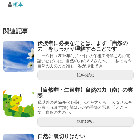
榎本
関連記事
伝授者に必要なことは、まず「自然の
力」をしっかり理解することです
一昨日（2016年1月17日）の午後７時半ころお電
話いただいた、自然の力のM.Aさんへ。 私はもう
自然の力の方と誰も、私が浄化でき...
記事を読む
【自然葬・生前葬】自然の力（南）の実
際
私以外の遠隔浄化を受けられた方から、 みなさんそ
う言われます(笑) 龍はただの手振れ写真 「ところ
で、自然の力の小...
記事を読む
自然に裏切りはない