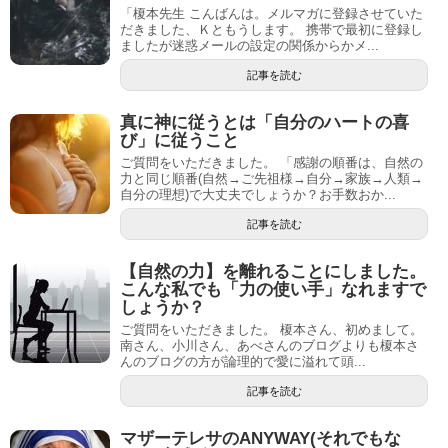
「榎本先生 こんばんは。メルマガに登録させていた
だきました、Ｋともうします。 携帯で最初に登録し
ましたが迷惑メールの設定の関係からかメ...
記事を読む
真に神に従うとは「自分のハートの喜
び」に従うこと
ご質問をいただきました。 「感謝の順番は、自然の
力と同じ順番(自然→ご先祖様→自分→家族→人類→
自分の理想)で大丈夫でしょうか？お手数おか...
記事を読む
【自然の力】を離れることにしました。
こんな私でも「力の使い手」なれますで
しょうか？
ご質問をいただきました。 榎本さん、初めまして。
南さん、小川さん、あべさんのブログよりも榎本さ
んのブログの方が論理的で愛に溢れて頭...
記事を読む
マザーテレサのANYWAY(それでもな