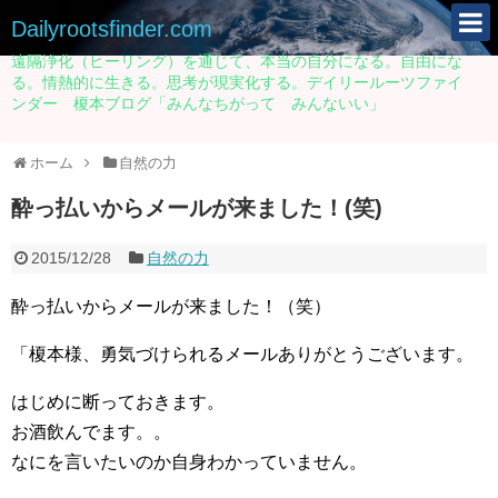
Dailyrootsfinder.com
遠隔浄化（ヒーリング）を通じて、本当の自分になる。自由にな
る。情熱的に生きる。思考が現実化する。デイリールーツファイ
ンダー 榎本ブログ「みんなちがって みんないい」
ホーム
自然の力
酔っ払いからメールが来ました！(笑)
2015/12/28
自然の力
酔っ払いからメールが来ました！（笑）
「榎本様、勇気づけられるメールありがとうございます。
はじめに断っておきます。
お酒飲んでます。。
なにを言いたいのか自身わかっていません。