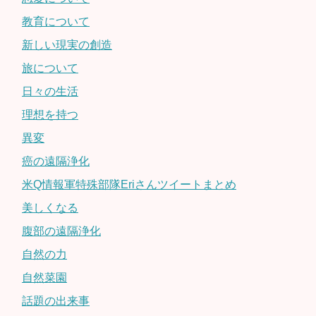
教育について
新しい現実の創造
旅について
日々の生活
理想を持つ
異変
癌の遠隔浄化
米Q情報軍特殊部隊Eriさんツイートまとめ
美しくなる
腹部の遠隔浄化
自然の力
自然菜園
話題の出来事