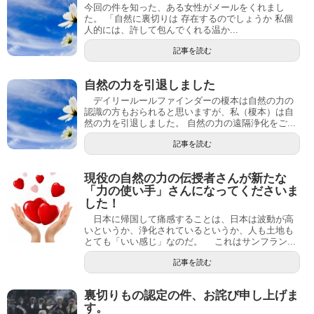
今回の件を知った、ある女性がメールをくれまし
た。 「自然に裏切りは 存在するのでしょうか 私個
人的には、許して包んでくれる温か...
記事を読む
自然の力を引退しました
デイリールールファインダーの榎本は自然の力の
認識の方もおられると思いますが、私（榎本）は自
然の力を引退しました。 自然の力の遠隔浄化をご...
記事を読む
現役の自然の力の伝授者さんが新たな
「力の使い手」さんになってくださいま
した！
日本に帰国して痛感することは、日本は波動が高
いというか、浄化されているというか、人も土地も
とても「いい感じ」なのだ。 これはサンフラン...
記事を読む
裏切りもの認定の件、お詫び申し上げま
す。