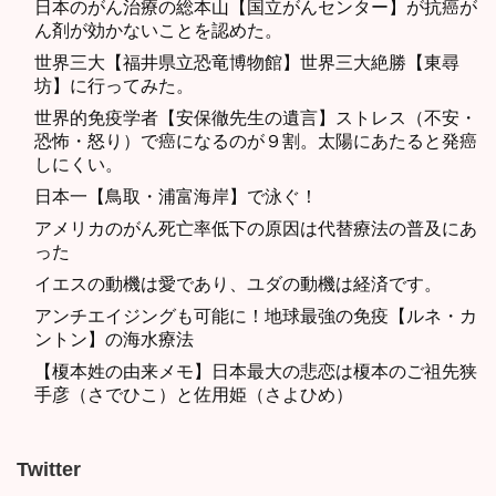
日本のがん治療の総本山【国立がんセンター】が抗癌が
ん剤が効かないことを認めた。
世界三大【福井県立恐竜博物館】世界三大絶勝【東尋
坊】に行ってみた。
世界的免疫学者【安保徹先生の遺言】ストレス（不安・
恐怖・怒り）で癌になるのが９割。太陽にあたると発癌
しにくい。
日本一【鳥取・浦富海岸】で泳ぐ！
アメリカのがん死亡率低下の原因は代替療法の普及にあ
った
イエスの動機は愛であり、ユダの動機は経済です。
アンチエイジングも可能に！地球最強の免疫【ルネ・カ
ントン】の海水療法
【榎本姓の由来メモ】日本最大の悲恋は榎本のご祖先狭
手彦（さでひこ）と佐用姫（さよひめ）
Twitter