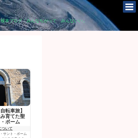
 榎本ブログ「みんなちがって みんないい」
ス自転車旅】
産み育てた聖
ト・ボーム
について
・サント・ボーム