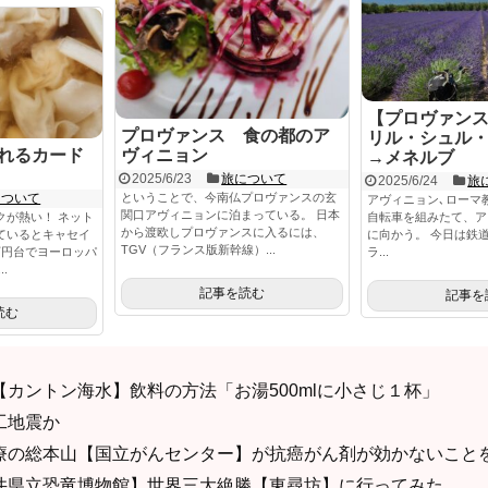
【プロヴァン
プロヴァンス 食の都のア
リル・シュル
れるカード
ヴィニョン
→メネルブ
2025/6/23
旅について
2025/6/24
旅
について
ということで、今南仏プロヴァンスの玄
アヴィニョン､ローマ
関口アヴィニョンに泊まっている。 日本
クが熱い！ ネット
自転車を組みたて、ア
から渡欧しプロヴァンスに入るには、
ているとキャセイ
に向かう。 今日は鉄
TGV（フランス版新幹線）...
万円台でヨーロッパ
ラ...
.
記事を読む
記事を
読む
カントン海水】飲料の方法「お湯500mlに小さじ１杯」
工地震か
療の総本山【国立がんセンター】が抗癌がん剤が効かないこと
井県立恐竜博物館】世界三大絶勝【東尋坊】に行ってみた。