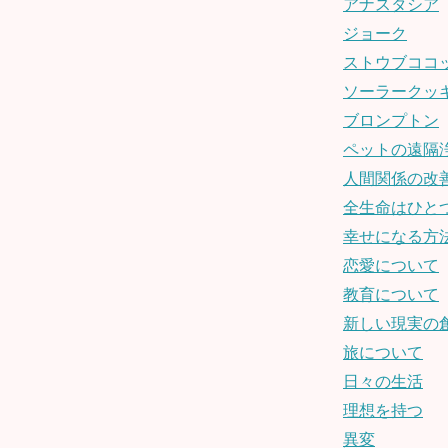
アナスタシア
ジョーク
ストウブココ
ソーラークッ
ブロンプトン
ペットの遠隔
人間関係の改
全生命はひと
幸せになる方
恋愛について
教育について
新しい現実の
旅について
日々の生活
理想を持つ
異変