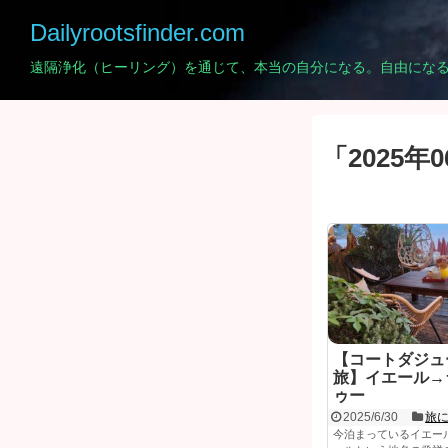
Dailyrootsfinder.com
遠隔浄化（ヒーリング）を通じて、本当の自分になる。自由にな
「
2025年
【コートダジュ
旅】イエール→
ゥー
2025/6/30
旅
今泊まっているイエー