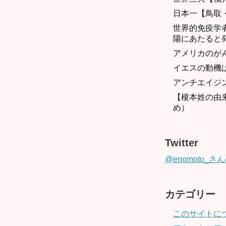
日本一【鳥取
世界的免疫学
陽にあたると
アメリカのが
イエスの動機
アンチエイジ
【榎本姓の由
め）
Twitter
@enomoto_
カテゴリー
このサイトに