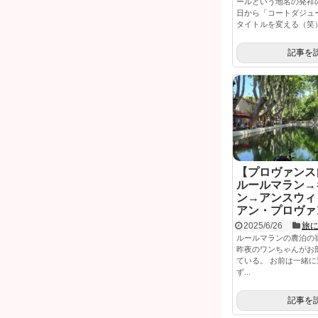
ールという地名の発祥
日から「コートダジュ
タイトルを変える（笑） 
記事を
【プロヴァンス
ルールマラン→
ン→アンスウィ
アン・プロヴァ
2025/6/26
旅
ルールマランの農泊の
昨夜のワンちゃんがお
ている。 お前は一緒
ず...
記事を