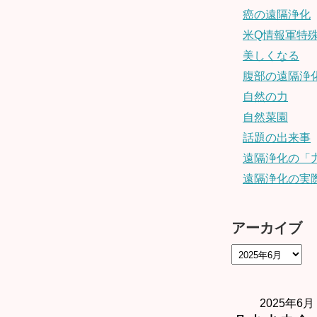
癌の遠隔浄化
米Q情報軍特殊
美しくなる
腹部の遠隔浄
自然の力
自然菜園
話題の出来事
遠隔浄化の「
遠隔浄化の実
アーカイブ
2025年6月