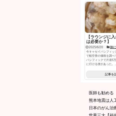
【ラウンジに入
は必要か？】
2025/6/20
旅
今キャセイパシフィッ
で航空券の価格を調べ
パシフィックで片道5
に行ける便があった。 ..
記事を
医師も勧める【
熊本地震は人
日本のがん治
世界三大【福