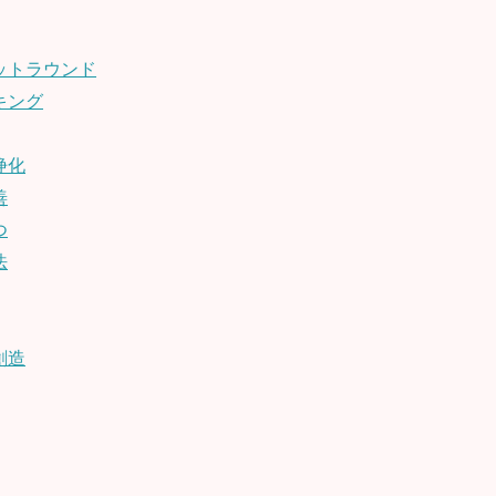
ットラウンド
キング
浄化
善
つ
法
創造