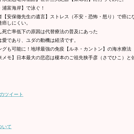
・浦富海岸】で泳ぐ！
者【安保徹先生の遺言】ストレス（不安・恐怖・怒り）で癌に
発癌しにくい。
ん死亡率低下の原因は代替療法の普及にあった
は愛であり、ユダの動機は経済です。
ングも可能に！地球最強の免疫【ルネ・カントン】の海水療法
来メモ】日本最大の悲恋は榎本のご祖先狭手彦（さでひこ）と
さんのツイート
ついて