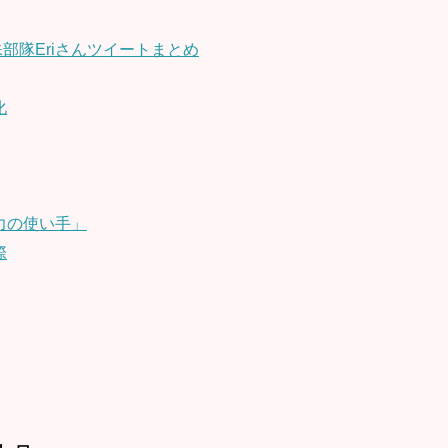
部隊Eriさんツイートまとめ
化
力の使い手」
際