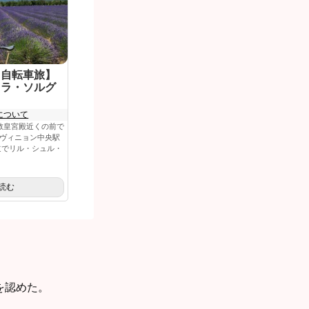
ス自転車旅】
・ラ・ソルグ
について
教皇宮殿近くの前で
ヴィニョン中央駅
道でリル・シュル・
読む
を認めた。