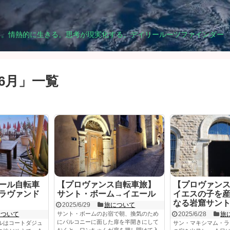
る。情熱的に生きる。思考が現実化する。デイリールーツファインダー
06月
」
一覧
ール自転車
【プロヴァンス自転車旅】
【プロヴァン
ラヴァンド
サント・ボーム→イエール
イエスの子を
なる岩窟サン
2025/6/29
旅について
について
サント・ボームのお宿で朝、換気のため
2025/6/28
旅
にバルコニーに面した扉を半開きにして
ルはコートダジュ
サン・マキシマム・ラ