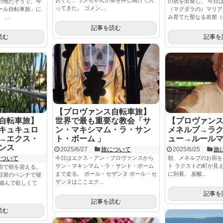
おくと、ワンちゃんが扉を押し開けて入
の地だそうで、今
の宿を出発し、 今日
ってきた。 ゴメン...
ール自転車旅」に
（マグダラの）マリア
...
み育てた聖なる岩窟（gro
記事を読む
読む
記事を
【プロヴァンス自転車旅】
自転車旅】
世界で最も重要な教会「サ
【プロヴァン
キュキュロ
ン・マキシマム・ラ・サン
メネルブ→ラ
→エクス・
ト・ボーム 」
ュー→ルール
ンス
2025/6/27
旅について
2025/6/25
旅
について
今日はエクス・アン・プロヴァンスから
朝、メネルブのお宿を
サン・マキシマム・ラ・サント・ボーム
ト ラクストの町が見
宿で朝を迎える。
まで走る。 ポール・セザンヌ ポール・セ
に到着。 炭酸...
部屋のベンチで寝
ザンヌはここエク...
に遊んで欲しくて
記事を
記事を読む
読む