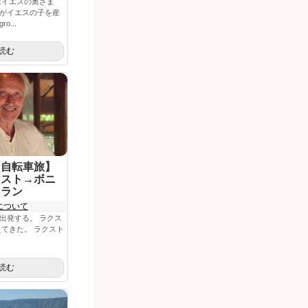
はイエスの奥さま
がイエスの子を産
...
読む
ス自転車旅】
クスト→ボニ
マラン
について
出発する。 ラクス
えてきた。 ラクスト
読む