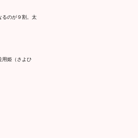
なるのが９割。太
佐用姫（さよひ