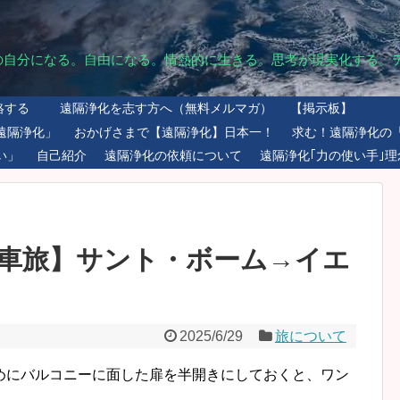
の自分になる。自由になる。情熱的に生きる。思考が現実化する。
絡する
遠隔浄化を志す方へ（無料メルマガ）
【掲示板】
遠隔浄化」
おかげさまで【遠隔浄化】日本一！
求む！遠隔浄化の
い」
自己紹介
遠隔浄化の依頼について
遠隔浄化｢力の使い手｣理
車旅】サント・ボーム→イエ
2025/6/29
旅について
めにバルコニーに面した扉を半開きにしておくと、ワン