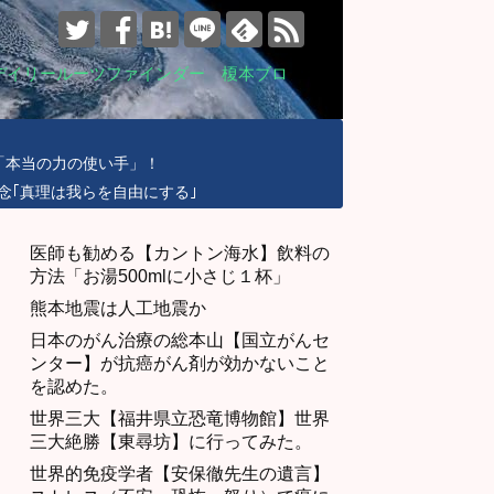
デイリールーツファインダー 榎本ブロ
「本当の力の使い手」！
念｢真理は我らを自由にする｣
医師も勧める【カントン海水】飲料の
方法「お湯500mlに小さじ１杯」
熊本地震は人工地震か
日本のがん治療の総本山【国立がんセ
ンター】が抗癌がん剤が効かないこと
を認めた。
世界三大【福井県立恐竜博物館】世界
三大絶勝【東尋坊】に行ってみた。
世界的免疫学者【安保徹先生の遺言】