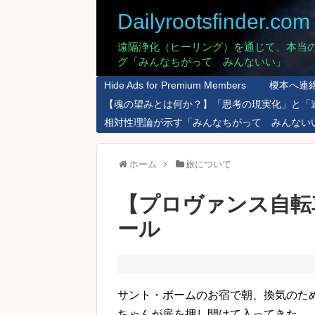
Dailyrootsfinder.com
遠隔浄化（ヒーリング）を通じて、本当
グ「みんなちがって みんないい」
Hide Ads for Premium Members
榎本へ連
【魂の望みとは何か？】「思考の現実化」と「
相対性理論が示す「みんなちがって みんない
ホーム
旅について
【プロヴァンス自転
ール
サント・ボームのお宿で朝、換気のた
ちゃんが扉を押し開けて入ってきた。