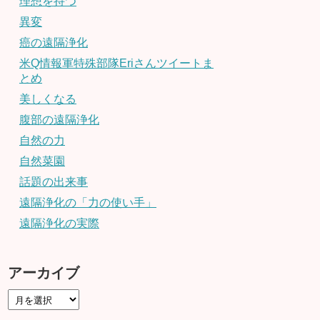
理想を持つ
異変
癌の遠隔浄化
米Q情報軍特殊部隊Eriさんツイートま
とめ
美しくなる
腹部の遠隔浄化
自然の力
自然菜園
話題の出来事
遠隔浄化の「力の使い手」
遠隔浄化の実際
アーカイブ