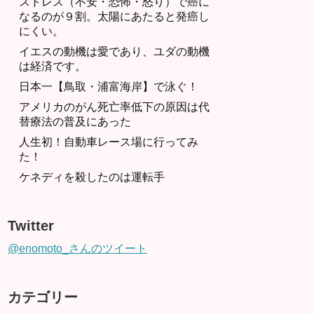
ストレス（不安・恐怖・怒り）で癌に
なるのが９割。太陽にあたると発癌し
にくい。
イエスの動機は愛であり、ユダの動機
は経済です。
日本一【鳥取・浦富海岸】で泳ぐ！
アメリカのがん死亡率低下の原因は代
替療法の普及にあった
人生初！自動車レース場に行ってみ
た！
ケネディを殺したのは運転手
Twitter
@enomoto_さんのツイート
カテゴリー