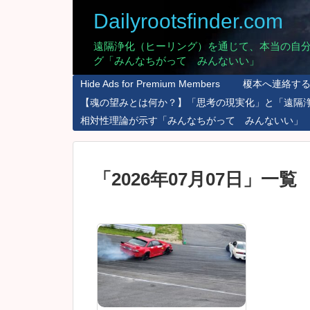
Dailyrootsfinder.com
遠隔浄化（ヒーリング）を通じて、本当の自
グ「みんなちがって みんないい」
Hide Ads for Premium Members
榎本へ連絡す
【魂の望みとは何か？】「思考の現実化」と「遠隔
相対性理論が示す「みんなちがって みんないい」
「
2026年07月07日
」
一覧