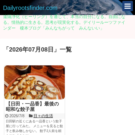
Dailyrootsfinder.com
遠隔浄化（ヒーリング）を通じて、本当の自分になる。自由にな
る。情熱的に生きる。思考が現実化する。デイリールーツファイ
ンダー 榎本ブログ「みんなちがって みんないい」
「
2026年07月08日
」
一覧
【日田・一品香】最後の
昭和な餃子屋
2026/7/8
日々の生活
日田駅の近くにある一品香という餃子
屋に行ってみた。 メニューを見ると餃
子と飲み物しかない。 餃子2人前を頼