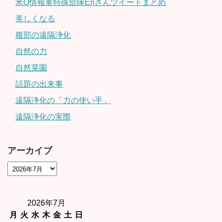
米Q情報軍特殊部隊Eriさんツイートまとめ
美しくなる
腹部の遠隔浄化
自然の力
自然菜園
話題の出来事
遠隔浄化の「力の使い手」
遠隔浄化の実際
アーカイブ
2026年7月
月
火
水
木
金
土
日