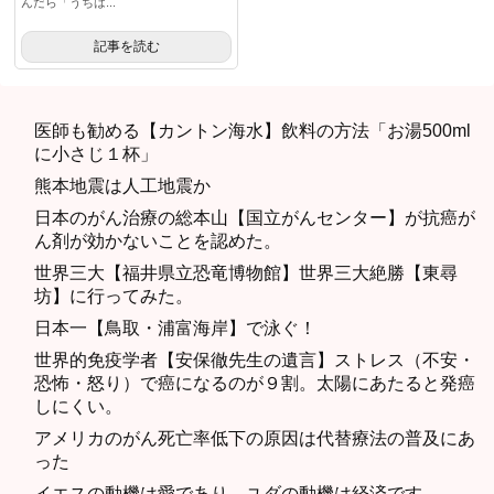
んだら「うちは...
記事を読む
医師も勧める【カントン海水】飲料の方法「お湯500ml
に小さじ１杯」
熊本地震は人工地震か
日本のがん治療の総本山【国立がんセンター】が抗癌が
ん剤が効かないことを認めた。
世界三大【福井県立恐竜博物館】世界三大絶勝【東尋
坊】に行ってみた。
日本一【鳥取・浦富海岸】で泳ぐ！
世界的免疫学者【安保徹先生の遺言】ストレス（不安・
恐怖・怒り）で癌になるのが９割。太陽にあたると発癌
しにくい。
アメリカのがん死亡率低下の原因は代替療法の普及にあ
った
イエスの動機は愛であり、ユダの動機は経済です。