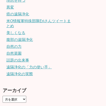
理想を持つ
異変
癌の遠隔浄化
米Q情報軍特殊部隊Eriさんツイートま
とめ
美しくなる
腹部の遠隔浄化
自然の力
自然菜園
話題の出来事
遠隔浄化の「力の使い手」
遠隔浄化の実際
アーカイブ