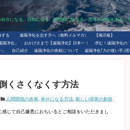
の自分になる。自由になる。情熱的に生きる。思考が現実化する。
絡する
遠隔浄化を志す方へ（無料メルマガ）
【掲示板】
遠隔浄化」
おかげさまで【遠隔浄化】日本一！
求む！遠隔浄化の
い」
自己紹介
遠隔浄化の依頼について
遠隔浄化｢力の使い手｣理
倒くさくなくす方法
人間関係の改善
,
幸せになる方法
,
新しい現実の創造
に感じて自己嫌悪におちいるとご相談をいただきまし