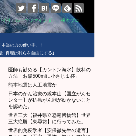
デイリールーツファインダー 榎本ブロ
「本当の力の使い手」！
念｢真理は我らを自由にする｣
医師も勧める【カントン海水】飲料の
方法「お湯500mlに小さじ１杯」
熊本地震は人工地震か
日本のがん治療の総本山【国立がんセ
ンター】が抗癌がん剤が効かないこと
を認めた。
世界三大【福井県立恐竜博物館】世界
三大絶勝【東尋坊】に行ってみた。
世界的免疫学者【安保徹先生の遺言】