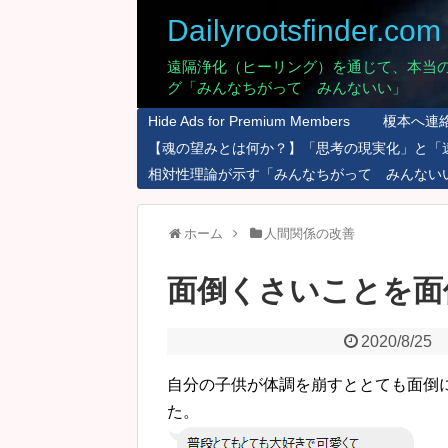
Dailyrootsfinder.com
遠隔浄化（ヒーリング）を通じて、本当
グ「みんなちがって みんないい」
Hide Ads for Premium Members
榎本へ連
【魂の望みとは何か？】「思考の現実化」と「
相対性理論が示す「みんなちがって みんない
ホーム
人間関係の改善
面倒くさいことを面
2020/8/25
自分の子供が体調を崩すととても面倒
た。