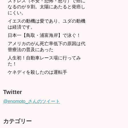
ストレス（不安・恐怖・怒り）で癌に
なるのが９割。太陽にあたると発癌し
にくい。
イエスの動機は愛であり、ユダの動機
は経済です。
日本一【鳥取・浦富海岸】で泳ぐ！
アメリカのがん死亡率低下の原因は代
替療法の普及にあった
人生初！自動車レース場に行ってみ
た！
ケネディを殺したのは運転手
Twitter
@enomoto_さんのツイート
カテゴリー