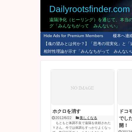
Dailyrootsfinder.com
遠隔浄化（ヒーリング）を通じて、本当
グ「みんなちがって みんないい」
Hide Ads for Premium Members
榎本へ連
【魂の望みとは何か？】「思考の現実化」と「
相対性理論が示す「みんなちがって みんない
ホクロを消す
ドコ
2012/6/22
美しくなる
でし
もともと体調不良で遠隔を依頼された
開！
Ｙさん、今では体調もすっかりよくなっ
2012/