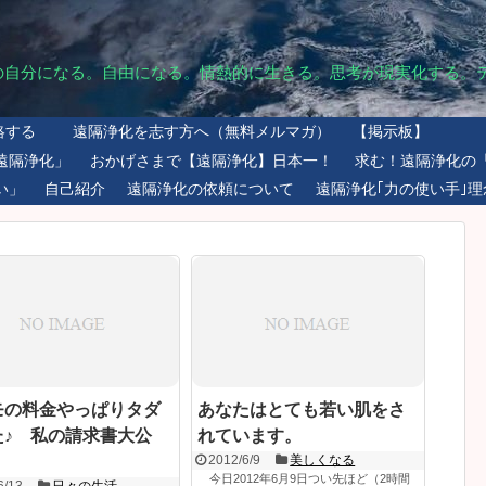
の自分になる。自由になる。情熱的に生きる。思考が現実化する。
絡する
遠隔浄化を志す方へ（無料メルマガ）
【掲示板】
遠隔浄化」
おかげさまで【遠隔浄化】日本一！
求む！遠隔浄化の
い」
自己紹介
遠隔浄化の依頼について
遠隔浄化｢力の使い手｣理
モの料金やっぱりタダ
あなたはとても若い肌をさ
た♪ 私の請求書大公
れています。
2012/6/9
美しくなる
今日2012年6月9日つい先ほど（2時間
6/13
日々の生活