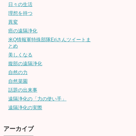
日々の生活
理想を持つ
異変
癌の遠隔浄化
米Q情報軍特殊部隊Eriさんツイートま
とめ
美しくなる
腹部の遠隔浄化
自然の力
自然菜園
話題の出来事
遠隔浄化の「力の使い手」
遠隔浄化の実際
アーカイブ