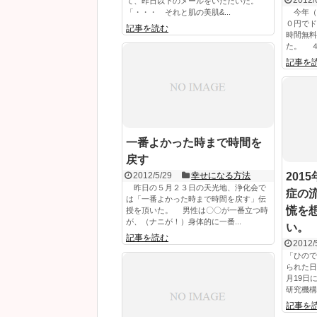
て、昨日以下のメールをいただいた。
「・・・ それと肌の美肌&...
今年（
０円でド
記事を読む
時間無料
た。 ４
記事を
一番よかった時まで時間を
戻す
2012/5/29
幸せになる方法
201
昨日の５月２３日の天光地、浄化会で
症の
は「一番よかった時まで時間を戻す」伝
慌を
授を頂いた。 男性は〇〇が一番立つ時
が、（ナニが！）身体的に一番...
い。
記事を読む
2012/
「ひので
られた日
月19日
研究機構・
記事を