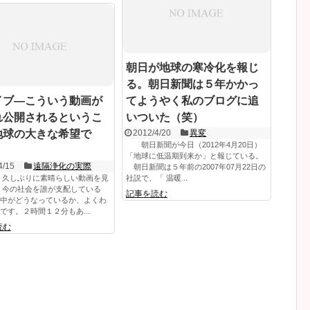
朝日が地球の寒冷化を報じ
る。朝日新聞は５年かかっ
イブ—こういう動画が
てようやく私のブログに追
れ公開されるというこ
いついた（笑）
地球の大きな希望で
2012/4/20
異変
朝日新聞が今日（2012年4月20日）
「地球に低温期到来か」と報じている。
4/15
遠隔浄化の実際
朝日新聞は５年前の2007年07月22日の
 久しぶりに素晴らしい動画を見
社説で、「 温暖...
 今の社会を誰が支配している
記事を読む
中がどうなっているか、よくわ
です。２時間１２分もあ...
読む