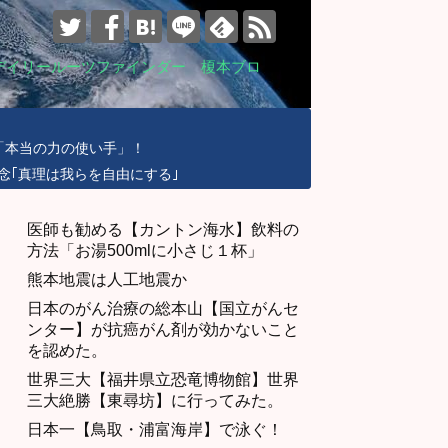
デイリールーツファインダー 榎本ブロ
「本当の力の使い手」！
念｢真理は我らを自由にする｣
医師も勧める【カントン海水】飲料の
方法「お湯500mlに小さじ１杯」
熊本地震は人工地震か
日本のがん治療の総本山【国立がんセ
ンター】が抗癌がん剤が効かないこと
を認めた。
世界三大【福井県立恐竜博物館】世界
三大絶勝【東尋坊】に行ってみた。
日本一【鳥取・浦富海岸】で泳ぐ！