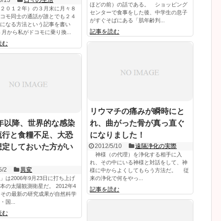
ほどの前）の話である。 ショッピング
２０１２年）の３月末に月々８
センターで食事をした後、中学生の息子
コモ同士の通話が誰とでも２４
がすぐそばにある「肌年齢判...
になる方法という記事を書い
記事を読む
月から私がドコモに乗り換...
読む
リウマチの痛みが瞬時にと
5年以降、世界的な感染
れ、曲がった骨が真っ直ぐ
流行と食糧不足、大恐
になりました！
想定しておいた方がい
2012/5/10
遠隔浄化の実際
神様（の代理）を浄化する相手に入
れ、その中にいる神様と対話をして、神
5/2
異変
様に中からよくしてもらう方法だ。 従
」は2006年9月23日に打ち上げ
来の浄化で何をやっ...
本の太陽観測衛星だ。 2012年4
記事を読む
にその最新の研究成果が自然科学
国...
読む