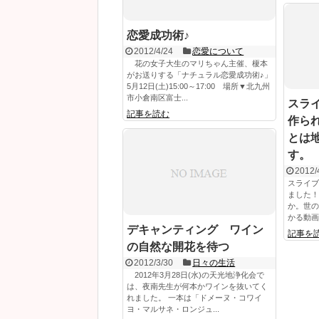
恋愛成功術♪
2012/4/24
恋愛について
花の女子大生のマリちゃん主催、榎本
がお送りする「ナチュラル恋愛成功術♪」
5月12日(土)15:00～17:00 場所▼北九州
市小倉南区富士...
スラ
記事を読む
作ら
とは
す。
2012/
スライブ
ました！
か。世の
かる動画
デキャンティング ワイン
記事を
の自然な開花を待つ
2012/3/30
日々の生活
2012年3月28日(水)の天光地浄化会で
は、夜南先生が何本かワインを抜いてく
れました。 一本は「ドメーヌ・コワイ
ヨ・マルサネ・ロンジュ...