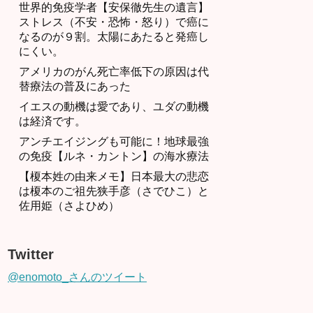
世界的免疫学者【安保徹先生の遺言】
ストレス（不安・恐怖・怒り）で癌に
なるのが９割。太陽にあたると発癌し
にくい。
アメリカのがん死亡率低下の原因は代
替療法の普及にあった
イエスの動機は愛であり、ユダの動機
は経済です。
アンチエイジングも可能に！地球最強
の免疫【ルネ・カントン】の海水療法
【榎本姓の由来メモ】日本最大の悲恋
は榎本のご祖先狭手彦（さでひこ）と
佐用姫（さよひめ）
Twitter
@enomoto_さんのツイート