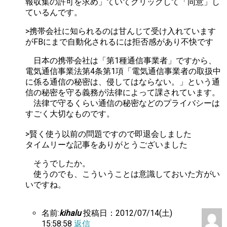
報収集の許可を求め」ていてクリックして「同意」し
ているんです。
>携帯会社に知られるのは甘んじて受け入れています
がFBにまで自動化されるには拒否感があり不快です
日本の携帯会社は「第1種通信事業者」ですから、
電気通信事業法第4条第1項「電気通信事業者の取扱中
に係る通信の秘密は、侵してはならない。」という通
信の秘密を守る義務が法律によって課されています。
法律で守るくらい通信の秘密などのプライバシーは
すごく大切なものです。
>賢く使う以前の問題ですので即退会しました
タイムリーな記事をありがとうございました
そうでしたか。
使うのでも、こういうことは意識しておいた方がい
いですね。
名前:
kihalu
投稿日：2012/07/14(土)
15:58:58
返信