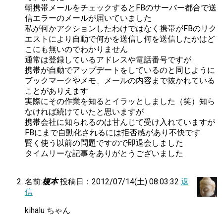
朝携帯メールをチェックするとFBのサーバー都合で送
信エラーのメールが届いていました
私が何かアクションしたわけではなく携帯がFBのリク
エストにより自動で何かを送信し何を送信したかはど
こにも無いのでわかりません
通常は登録しているアドレスや電話番号ですが
携帯が自動でアップデートをしているのと同じように
ブックマークやメモ、メールの内容まで抜かれている
ことがありえます
実際にその作業を知るとイラッとしました（笑）知ら
なければ続けていたと思いますが
携帯会社に知られるのは甘んじて受け入れていますが
FBにまで自動化されるには拒否感があり不快です
賢く使う以前の問題ですので即退会しました
タイムリーな記事をありがとうございました
名前:
榎本
投稿日：2012/07/14(土) 08:03:32
返
信
kihalu ちゃん