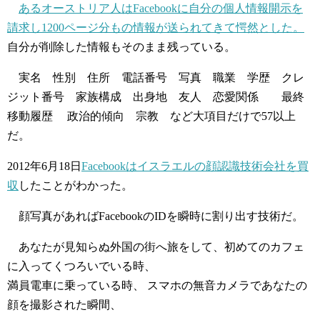
あるオーストリア人はFacebookに自分の個人情報開示を
請求し1200ページ分もの情報が送られてきて愕然とした。
自分が削除した情報もそのまま残っている。
実名 性別 住所 電話番号 写真 職業 学歴 クレ
ジット番号 家族構成 出身地 友人 恋愛関係 最終
移動履歴 政治的傾向 宗教 など大項目だけで57以上
だ。
2012年6月18日
Facebookはイスラエルの顔認識技術会社を買
収
したことがわかった。
顔写真があればFacebookのIDを瞬時に割り出す技術だ。
あなたが見知らぬ外国の街へ旅をして、初めてのカフェ
に入ってくつろいでいる時、
満員電車に乗っている時、 スマホの無音カメラであなたの
顔を撮影された瞬間、