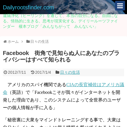
Dailyrootsfinder.com
遠隔浄化（ヒーリング）を通じて、本当の自分になる。自由にな
る。情熱的に生きる。思考が現実化する。デイリールーツファイ
ンダー 榎本ブログ「みんなちがって みんないい」
ホーム
日々の生活
Facebook 街角で見知らぬ人にあなたのプラ
イバシーはすべて知られる
2012/7/11
2017/1/4
日々の生活
アメリカのスパイ機関である
CIAの長官補佐はアメリカ議
会
（英語）で「Facebookこそが我々がインターネットを開
発した理由であり、このシステムによって全世界のユーザ
ーの個人情報が手に入る」
「秘密裏に大衆をマインドトレーニングする事で、大衆は