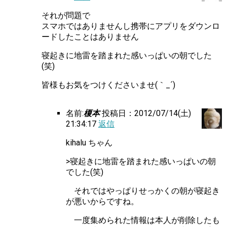
それが問題で
スマホではありませんし携帯にアプリをダウンロ
ードしたことはありません
寝起きに地雷を踏まれた感いっぱいの朝でした
(笑)
皆様もお気をつけくださいませ(｀_´)ゞ
名前:
榎本
投稿日：2012/07/14(土)
21:34:17
返信
kihalu ちゃん
>寝起きに地雷を踏まれた感いっぱいの朝
でした(笑)
それではやっぱりせっかくの朝が寝起き
が悪いからですね。
一度集められた情報は本人が削除したも