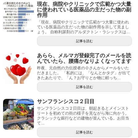
現在、病院やクリニックで広範かつ大量
に使われている医薬品の主だった物の副
作用
「現在、病院やクリニックで広範かつ大量に使われ
ている医薬品の主だった物の副作用を示して見まし
ょう。 自称利尿剤のアルダクトン・ラシックスは...
記事を読む
あらら、メルマガ登録完了のメールを読
んでいたら、腰痛かなりよくなってます
昨夜、元自然の力伝授者のＯさんからメールをいた
だきました。 「私的には、「なんとかタグ」が出て
きたあたりで、「ん？お守りとか物に頼っち...
記事を読む
サンフランシスコ２日目
サンフランシスコ２日目は、朝起きるとメインスト
リートを初めての街の様子を見ながら海に向かう。
クラシックな銀行などの建物が並んでいる。お目当
て...
記事を読む