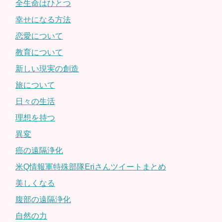
全生命はひとつ
幸せになる方法
恋愛について
教育について
新しい現実の創造
旅について
日々の生活
理想を持つ
異変
癌の遠隔浄化
米Q情報軍特殊部隊Eriさんツイートまとめ
美しくなる
腹部の遠隔浄化
自然の力