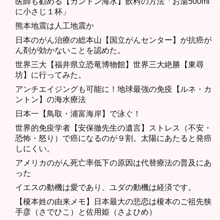
医師も勧める【カントン海水】飲料の方法「お湯500ml
に小さじ１杯」
熊本地震は人工地震か
日本のがん治療の総本山【国立がんセンター】が抗癌が
ん剤が効かないことを認めた。
世界三大【福井県立恐竜博物館】世界三大絶勝【東尋
坊】に行ってみた。
アンチエイジングも可能に！地球最強の免疫【ルネ・カ
ントン】の海水療法
日本一【鳥取・浦富海岸】で泳ぐ！
世界的免疫学者【安保徹先生の遺言】ストレス（不安・
恐怖・怒り）で癌になるのが９割。太陽にあたると発癌
しにくい。
アメリカのがん死亡率低下の原因は代替療法の普及にあ
った
イエスの動機は愛であり、ユダの動機は経済です。
【榎本姓の由来メモ】日本最大の悲恋は榎本のご祖先狭
手彦（さでひこ）と佐用姫（さよひめ）