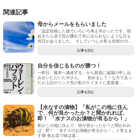
関連記事
母からメールをもらいました
「認定投稿した後でいろいろ考え辛かったです、朝
起きたら涙で目が腫れて外に出られないような日も
何日かありました。 そしていつしか私も自然の力...
記事を読む
自分を信じるものが勝つ！
一昨日「榎本へ連絡する」から新規に遠隔の申し込
みをいただいたＭさん。 初めまして！な方であっ
たが上記のリンク先の私のケイタイに直接連...
記事を読む
【水なすの漬物】「私がこの地に住ん
で、何が良かったか？と聞かれれば、
即！ 「水ナスのお漬物が有るから！」
私がこの地に住んで、何が良かったか？と聞かれれ
ば、即！ 「水ナスのお漬物が有るから！」と答えま
す😅 各お店で味は違...