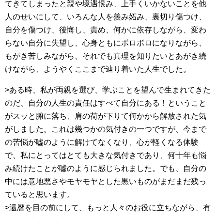
てきてしまったと親や境遇恨み、上手くいかないことを他
人のせいにして、いろんな人を羨み妬み、裏切り傷つけ、
自分を傷つけ、後悔し、責め、何かに依存しながら、変わ
らない自分に失望し、心身ともにボロボロになりながら、
もがき苦しみながら、それでも真理を知りたいとあがき続
けながら、ようやくここまで辿り着いた人生でした。
>ある時、私が両親を選び、学ぶことを望んで生まれてきた
のだ、自分の人生の責任はすべて自分にある！ということ
がスッと腑に落ち、肩の荷が下りて何かから解放された気
がしました。これは幾つかの気付きの一つですが、今まで
の苦悩が嘘のように解けてなくなり、心が軽くなる体験
で、私にとってはとても大きな気付きであり、何十年も悩
み続けたことが嘘のように感じられました。でも、自分の
中には意地悪さやモヤモヤとした黒いものがまだまだ残っ
ていると思います。
>還暦を目の前にして、もっと人々のお役に立ちながら、有