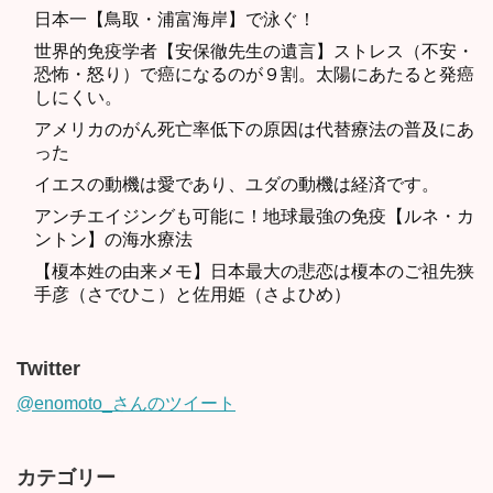
日本一【鳥取・浦富海岸】で泳ぐ！
世界的免疫学者【安保徹先生の遺言】ストレス（不安・
恐怖・怒り）で癌になるのが９割。太陽にあたると発癌
しにくい。
アメリカのがん死亡率低下の原因は代替療法の普及にあ
った
イエスの動機は愛であり、ユダの動機は経済です。
アンチエイジングも可能に！地球最強の免疫【ルネ・カ
ントン】の海水療法
【榎本姓の由来メモ】日本最大の悲恋は榎本のご祖先狭
手彦（さでひこ）と佐用姫（さよひめ）
Twitter
@enomoto_さんのツイート
カテゴリー