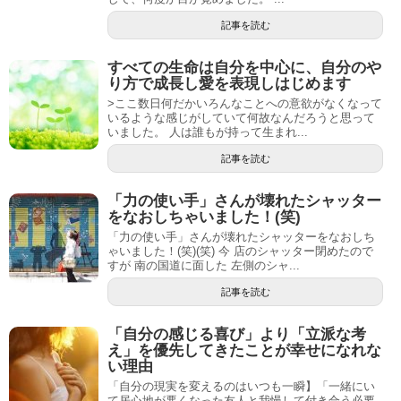
記事を読む
すべての生命は自分を中心に、自分のや
り方で成長し愛を表現しはじめます
>ここ数日何だかいろんなことへの意欲がなくなって
いるような感じがしていて何故なんだろうと思って
いました。 人は誰もが持って生まれ...
記事を読む
「力の使い手」さんが壊れたシャッター
をなおしちゃいました！(笑)
「力の使い手」さんが壊れたシャッターをなおしち
ゃいました！(笑)(笑) 今 店のシャッター閉めたので
すが 南の国道に面した 左側のシャ...
記事を読む
「自分の感じる喜び」より「立派な考
え」を優先してきたことが幸せになれな
い理由
「自分の現実を変えるのはいつも一瞬】「一緒にい
て居心地が悪くなった友人と我慢して付き合う必要