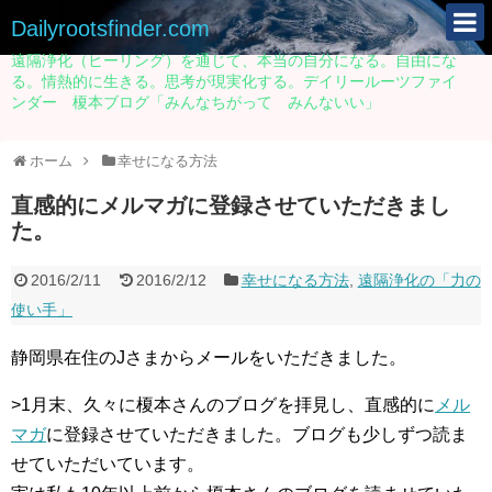
Dailyrootsfinder.com
遠隔浄化（ヒーリング）を通じて、本当の自分になる。自由にな
る。情熱的に生きる。思考が現実化する。デイリールーツファイ
ンダー 榎本ブログ「みんなちがって みんないい」
ホーム
幸せになる方法
直感的にメルマガに登録させていただきまし
た。
2016/2/11
2016/2/12
幸せになる方法
,
遠隔浄化の「力の
使い手」
静岡県在住のJさまからメールをいただきました。
>1月末、久々に榎本さんのブログを拝見し、直感的に
メル
マガ
に登録させていただきました。ブログも少しずつ読ま
せていただいています。