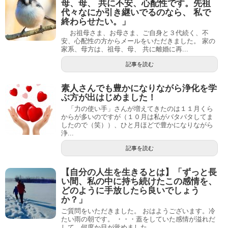
母、母、 共に不安、心配性です。先祖
代々なにか引き継いでるのなら、 私で
終わらせたい。」
お祖母さま、お母さま、ご自身と３代続く、不
安、心配性の方からメールをいただきました。 家の
家系、母方は、祖母、母、 共に離婚に再...
記事を読む
素人さんでも豊かになりながら浄化を学
ぶ方が出はじめました！
「力の使い手」さんが増えてきたのは１１月くら
からが多いのですが（１０月は私がバタバタしてま
したので（笑））、ひと月ほどで豊かになりながら
浄...
記事を読む
【自分の人生を生きるとは】「ずっと長
い間、私の中に持ち続けたこの感情を、
どのように手放したら良いでしょう
か？」
ご質問をいただきました。 おはようございます。冷
たい雨の朝です。 ・・・蓋をしていた感情が溢れだ
して、何度か目が覚めました。 ...