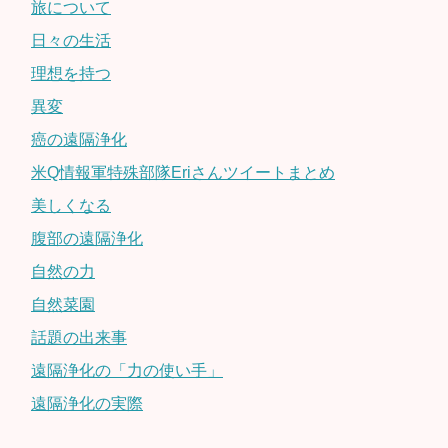
旅について
日々の生活
理想を持つ
異変
癌の遠隔浄化
米Q情報軍特殊部隊Eriさんツイートまとめ
美しくなる
腹部の遠隔浄化
自然の力
自然菜園
話題の出来事
遠隔浄化の「力の使い手」
遠隔浄化の実際