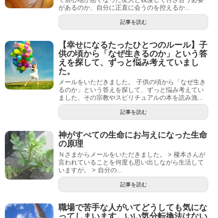
があるのか、自分に正直に会うのを控えるか...
記事を読む
【幸せになるたったひとつのルール】子
供の頃から「なぜ生きるのか」という答
えを探して、ずっと悩み考えていまし
た。
メールをいただきました。 子供の頃から「なぜ生き
るのか」という答えを探して、ずっと悩み考えてい
ました、その宗教やスピリチュアルの本を読み漁...
記事を読む
神がすべての生命にお与えになった生命
の原理
Ｎさまからメールをいただきました。 > 榎本さんが
言われていることを何度も思い出しながら生活して
いますが。 > 自分の...
記事を読む
職場で苦手な人がいてどうしても気にな
ってしまいます。いい気分転換法はない