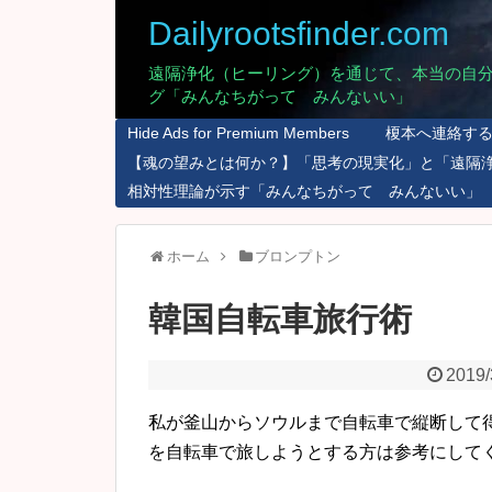
Dailyrootsfinder.com
遠隔浄化（ヒーリング）を通じて、本当の自
グ「みんなちがって みんないい」
Hide Ads for Premium Members
榎本へ連絡す
【魂の望みとは何か？】「思考の現実化」と「遠隔
相対性理論が示す「みんなちがって みんないい」
ホーム
ブロンプトン
韓国自転車旅行術
2019/
私が釜山からソウルまで自転車で縦断して
を自転車で旅しようとする方は参考にして