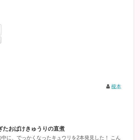
榎本
ぎたおばけきゅうりの直煮
中に、でっかくなったキュウリを2本発見した！ こん