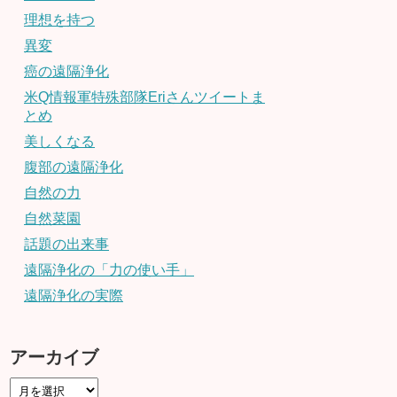
理想を持つ
異変
癌の遠隔浄化
米Q情報軍特殊部隊Eriさんツイートま
とめ
美しくなる
腹部の遠隔浄化
自然の力
自然菜園
話題の出来事
遠隔浄化の「力の使い手」
遠隔浄化の実際
アーカイブ