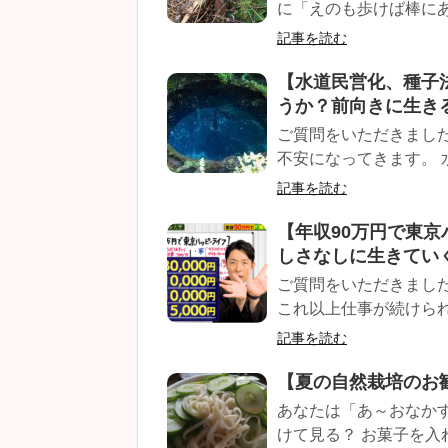
に「えのも歩けば棒にあた
記事を読む
【水道民営化、種子
うか？前向きに生き
ご質問をいただきまし
不安になってきます。 
記事を読む
【年収90万円で東
しさなしに生きてい
ご質問をいただきまし
これ以上仕事が続けられ
記事を読む
【夏の自然栽培のお
あなたは「あ～おなか
けて見る？ お菓子を入れ