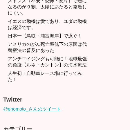
ストレス（不安・恐怖・怒り）で癌に
なるのが９割。太陽にあたると発癌し
にくい。
イエスの動機は愛であり、ユダの動機
は経済です。
日本一【鳥取・浦富海岸】で泳ぐ！
アメリカのがん死亡率低下の原因は代
替療法の普及にあった
アンチエイジングも可能に！地球最強
の免疫【ルネ・カントン】の海水療法
人生初！自動車レース場に行ってみ
た！
Twitter
@enomoto_さんのツイート
カテゴリー