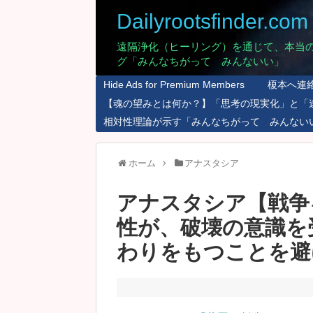
Dailyrootsfinder.com
遠隔浄化（ヒーリング）を通じて、本当
グ「みんなちがって みんないい」
Hide Ads for Premium Members
榎本へ連
【魂の望みとは何か？】「思考の現実化」と「
相対性理論が示す「みんなちがって みんない
ホーム
アナスタシア
アナスタシア【戦争
性が、破壊の意識を
わりをもつことを避