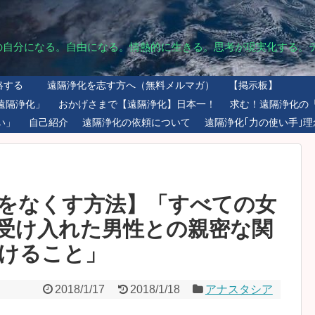
の自分になる。自由になる。情熱的に生きる。思考が現実化する。
絡する
遠隔浄化を志す方へ（無料メルマガ）
【掲示板】
遠隔浄化」
おかげさまで【遠隔浄化】日本一！
求む！遠隔浄化の
い」
自己紹介
遠隔浄化の依頼について
遠隔浄化｢力の使い手｣理
をなくす方法】「すべての女
受け入れた男性との親密な関
けること」
2018/1/17
2018/1/18
アナスタシア