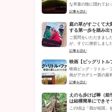
な草葉の陰に隠れておった
記事を読む
庭の草がすごくて大
する第一歩を踏み出
ご質問をいただきました
が、すぐに挫折しました。
記事を読む
映画【ビッグリトル
映画ビッグ・リトル・
画がアカデミー賞の最有
記事を読む
えのも歩けば棒（姫
は結構簡単にできそ
この頃は「我が祖国」