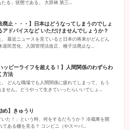
る」状態である。 大辞林 第三...
法廃止・・・】日本はどうなってしまうのでしょ
るアドバイスなど いただけませんでしょうか？
た。 最近ニュースを見ていると日本の将来がどんどん
水道民営化、入国管理法改正、種子法廃止な...
京ハッピーライフを超える！】人間関係のわずらわ
く方法
た。 どんな職場でも人間関係に疲れてしまって、もう
ません。どうやって生きていったらいいでしょ...
勧め】きゅうり
すいた！」という時、何をするだろうか？ 冷蔵庫を開
てある棚を見る？ コンビニ（やスーパ...