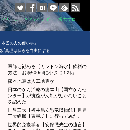
デイリールーツファインダー 榎本ブロ
「本当の力の使い手」！
念｢真理は我らを自由にする｣
医師も勧める【カントン海水】飲料の
方法「お湯500mlに小さじ１杯」
熊本地震は人工地震か
日本のがん治療の総本山【国立がんセ
ンター】が抗癌がん剤が効かないこと
を認めた。
世界三大【福井県立恐竜博物館】世界
三大絶勝【東尋坊】に行ってみた。
世界的免疫学者【安保徹先生の遺言】