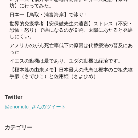
坊】に行ってみた。
日本一【鳥取・浦富海岸】で泳ぐ！
世界的免疫学者【安保徹先生の遺言】ストレス（不安・
恐怖・怒り）で癌になるのが９割。太陽にあたると発癌
しにくい。
アメリカのがん死亡率低下の原因は代替療法の普及にあ
った
イエスの動機は愛であり、ユダの動機は経済です。
【榎本姓の由来メモ】日本最大の悲恋は榎本のご祖先狭
手彦（さでひこ）と佐用姫（さよひめ）
Twitter
@enomoto_さんのツイート
カテゴリー