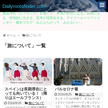
Dailyrootsfinder.com
遠隔浄化（ヒーリング）を通じて、本当の自分になる。自由にな
る。情熱的に生きる。思考が現実化する。デイリールーツファイ
ンダー 榎本ブログ「みんなちがって みんないい」
ホーム
旅について
「
旅について
」
一覧
スペインは長期滞在にと
バルセロナ着
っても向いている！（帰
2016/8/25
旅について
りはエールフランス）
サンティアゴの空港で、ダブルブッキ
ングというかオーバーブッキングとい
2016/8/26
旅について
うか、「もし出発時に席が空いていれ
バルセロナからはパリ経由で帰国す