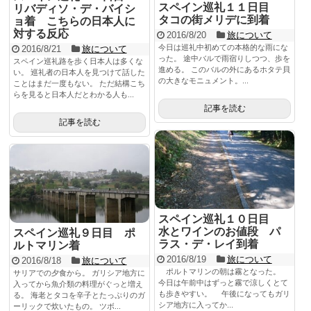
スペイン巡礼１１日目
リバディソ・デ・バイシ
タコの街メリデに到着
ョ着 こちらの日本人に
対する反応
2016/8/20
旅について
今日は巡礼中初めての本格的な雨にな
2016/8/21
旅について
った。 途中バルで雨宿りしつつ、歩を
スペイン巡礼路を歩く日本人は多くな
進める。 このバルの外にあるホタテ貝
い。 巡礼者の日本人を見つけて話した
の大きなモニュメント。...
ことはまだ一度もない。 ただ結構こち
らを見ると日本人だとわかる人も...
記事を読む
記事を読む
スペイン巡礼１０日目
水とワインのお値段 パ
スペイン巡礼９日目 ポ
ラス・デ・レイ到着
ルトマリン着
2016/8/19
旅について
2016/8/18
旅について
ポルトマリンの朝は霧となった。
サリアでの夕食から。 ガリシア地方に
今日は午前中はずっと霧で涼しくとて
入ってから魚介類の料理がぐっと増え
も歩きやすい。 午後になってもガリ
る。 海老とタコを辛子とたっぷりのガ
シア地方に入ってか...
ーリックで炊いたもの。 ツボ...