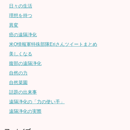
日々の生活
理想を持つ
異変
癌の遠隔浄化
米Q情報軍特殊部隊Eriさんツイートまとめ
美しくなる
腹部の遠隔浄化
自然の力
自然菜園
話題の出来事
遠隔浄化の「力の使い手」
遠隔浄化の実際