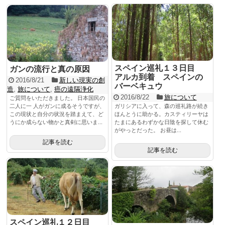
スペイン巡礼１３日目
ガンの流行と真の原因
アルカ到着 スペインの
2016/8/21
新しい現実の創
バーベキュウ
造
,
旅について
,
癌の遠隔浄化
2016/8/22
旅について
ご質問をいただきました。 日本国民の
二人に一 人がガンに成るそうですが、
ガリシアに入って、森の巡礼路が続き
この現状と自分の状況を踏まえて、ど
ほんとうに助かる。カスティリーヤは
うにか成らない物かと真剣に思いま...
たまにあるわずかな日陰を探して休む
がやっとだった。 お昼は...
記事を読む
記事を読む
スペイン巡礼１２日目