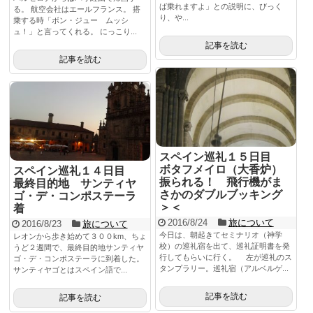
ば乗れますよ」との説明に、びっく
る。 航空会社はエールフランス。 搭
り、や...
乗する時「ボン・ジュー ムッシ
ュ！」と言ってくれる。 にっこり...
記事を読む
記事を読む
スペイン巡礼１５日目
ボタフメイロ（大香炉）
スペイン巡礼１４日目
振られる！ 飛行機がま
最終目的地 サンティヤ
さかのダブルブッキング
ゴ・デ・コンポステーラ
＞＜
着
2016/8/24
旅について
2016/8/23
旅について
今日は、朝起きてセミナリオ（神学
レオンから歩き始めて３００km、ちょ
校）の巡礼宿を出て、巡礼証明書を発
うど２週間で、最終目的地サンティヤ
行してもらいに行く。 左が巡礼のス
ゴ・デ・コンポステーラに到着した。
タンプラリー。巡礼宿（アルベルゲ...
サンティヤゴとはスペイン語で...
記事を読む
記事を読む