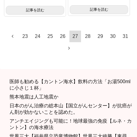
記事を読む
記事を読む
23
24
25
26
27
28
29
30
31
医師も勧める【カントン海水】飲料の方法「お湯500ml
に小さじ１杯」
熊本地震は人工地震か
日本のがん治療の総本山【国立がんセンター】が抗癌が
ん剤が効かないことを認めた。
アンチエイジングも可能に！地球最強の免疫【ルネ・カ
ントン】の海水療法
世界三大【福井県立恐竜博物館】世界三大絶勝【東尋