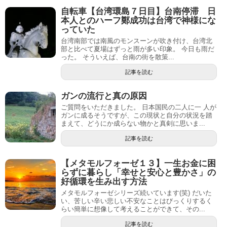
自転車【台湾環島７日目】台南停滞 日
本人とのハーフ鄭成功は台湾で神様にな
っていた
台湾南部では南風のモンスーンが吹き付け、台湾北
部と比べて夏場はずっと雨が多い印象。 今日も雨だ
った。 そういえば、台南の街を散策...
記事を読む
ガンの流行と真の原因
ご質問をいただきました。 日本国民の二人に一 人が
ガンに成るそうですが、この現状と自分の状況を踏
まえて、どうにか成らない物かと真剣に思いま...
記事を読む
【メタモルフォーゼ１３】一生お金に困
らずに暮らし「幸せと安心と豊かさ」の
好循環を生み出す方法
メタモルフォーゼシリーズ続いています(笑) だいた
い、苦しい辛い悲しい不安なことはびっくりするく
らい簡単に想像して考えることができて、その...
記事を読む