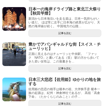
日本一の海岸ドライブ路と東北三大祭り
【秋田竿燈】
新潟から日本海沿いを走る道は、日本一気持ちがい
い道だ。 ほぼ常に左手に日本海の絶景が広がり、天
然の海岸線が続く。 中国地方の山陰...
記事を読む
豊かでアバンギャルドな街【スイス・チ
ューリッヒ】
正面に見えるのはチューリッヒ中央駅。 「ファッ
ク NATO」と書いてある（笑） 駅の方から歩いて
きた若い女性は、この落書きを...
記事を読む
日本三大悲恋【佐用姫】ゆかりの地を旅
する
佐用姫の悲恋の相手は榎本の祖、大伴狭手彦 榎本一
族の起源は、紀州・神倉神社であるが、 高祖「高倉
下命」（たかくらじのみこと）の子...
記事を読む