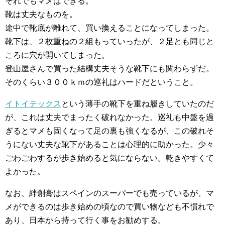
それでもマメはできる。
靴は丈夫なものを。
途中で靴底が離れて、買い換えることになってしまった。
靴下は、２枚重ねの２組もっていったが、２足とも同じと
ころに穴が開いてしまった。
登山屋さんで買った結構丈夫そうな靴下にも関わらずだ。
そのくらい３００ｋｍの巡礼はハードだということ。
イトイテックス
という薄手の靴下を重ね履きしていたのだ
が、これは丈夫でまったく破れなかった。巡礼も中盤を過
ぎるとマメも固くなって足の裏も強くなるが、この破れそ
うにない丈夫な靴下があることは心理的に助かった。少々
ごわごわするが歩き始めると気にならない。乾きやすくて
よかった。
なお、絆創膏はスペインのスーパーでも売っているが、マ
メができるのは歩き始めの頃なので買い物なども不慣れで
あり、日本から持って行く事をお勧めする。