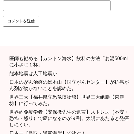
医師も勧める【カントン海水】飲料の方法「お湯500ml
に小さじ１杯」
熊本地震は人工地震か
日本のがん治療の総本山【国立がんセンター】が抗癌が
ん剤が効かないことを認めた。
世界三大【福井県立恐竜博物館】世界三大絶勝【東尋
坊】に行ってみた。
世界的免疫学者【安保徹先生の遺言】ストレス（不安・
恐怖・怒り）で癌になるのが９割。太陽にあたると発癌
しにくい。
日本一【鳥取・浦富海岸】で泳ぐ！