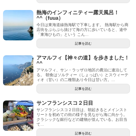
熱海のインフィニティー露天風呂！
^^（fuua）
今日は東海道線熱海駅で下車します。 熱海駅から商
店街をぷらぷら抜けて海の方に歩いていると、途中
「東海ひもの」という こん...
記事を読む
アマルフィ【神々の道】を歩きました！
^^
アマルフィ、サン・ラッザロ地区の農泊に連泊して
る。 朝食はソルティー（しょっぱい）とスウィーテ
ィオ（甘い）の二種類あり今日は甘い方。...
記事を読む
サンフランシスコ２日目
サンフランシスコ２日目は、朝起きるとメインスト
リートを初めての街の様子を見ながら海に向かう。
クラシックな銀行などの建物が並んでいる。お目当
て...
記事を読む