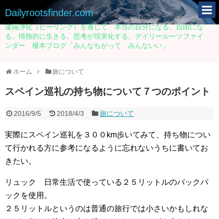
Dailyrootsfinder.com
遠隔浄化（ヒーリング）を通じて、本当の自分になる。自由にな
る。情熱的に生きる。思考が現実化する。デイリールーツファイ
ンダー 榎本ブログ「みんなちがって みんないい」
ホーム
旅について
スペイン巡礼の持ち物について７つのポイント
2016/9/5
2018/4/3
旅について
実際にスペイン巡礼を３００km歩いてみて、持ち物につい
て行かれる方に参考になるように忘れないうちに書いてお
きたい。
リュック 日常生活で使っている２５リットルのバックパ
ックを使用。
２５リットルというのは普通の旅行では小さいかもしれな