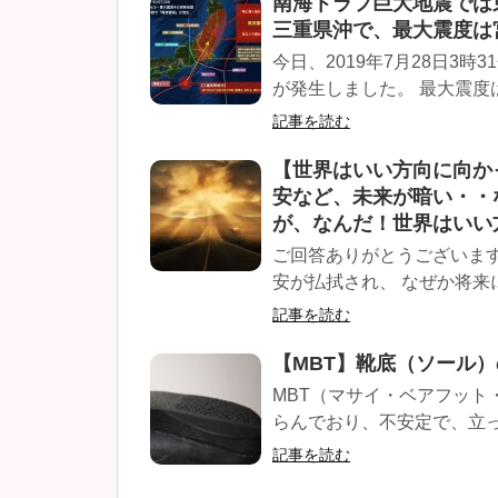
南海トラフ巨大地震では
三重県沖で、最大震度は
今日、2019年7月28日3時
が発生しました。 最大震度は
記事を読む
【世界はいい方向に向か
安など、未来が暗い・・
が、なんだ！世界はいい
ご回答ありがとうございま
安が払拭され、 なぜか将来に
記事を読む
【MBT】靴底（ソール
MBT（マサイ・ベアフット
らんでおり、不安定で、立っ
記事を読む