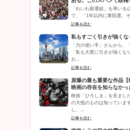
ある。このスパンで政権
「れいわ新選組」を率いる
で、 「1年以内に衆院選、そ
記事を読む
私もすごく引きが強くな
「力の使い手」さんから、
「私も大変に引きが強くな
お...
記事を読む
原爆の最も重要な作品【
映画の存在を知らなかっ
映画「ひろしま」を見まし
の大抵のものは知っていま
し、...
記事を読む