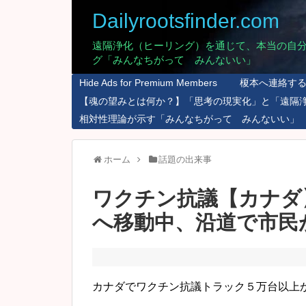
Dailyrootsfinder.com
遠隔浄化（ヒーリング）を通じて、本当の自
グ「みんなちがって みんないい」
Hide Ads for Premium Members
榎本へ連絡す
【魂の望みとは何か？】「思考の現実化」と「遠隔
相対性理論が示す「みんなちがって みんないい」
ホーム
話題の出来事
ワクチン抗議【カナダ
へ移動中、沿道で市民
カナダでワクチン抗議トラック５万台以上