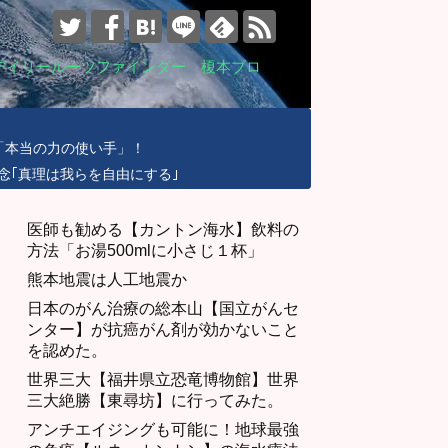
デイリールーツファインダー 榎本ブロ
「本当の力の使い手」！
念｢真理は我らを自由にする｣
医師も勧める【カントン海水】飲料の
方法「お湯500mlに小さじ１杯」
熊本地震は人工地震か
日本のがん治療の総本山【国立がんセ
ンター】が抗癌がん剤が効かないこと
を認めた。
世界三大【福井県立恐竜博物館】世界
三大絶勝【東尋坊】に行ってみた。
アンチエイジングも可能に！地球最強