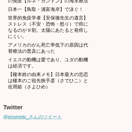
の免疫【ルネ・カントン】の海水療法
日本一【鳥取・浦富海岸】で泳ぐ！
世界的免疫学者【安保徹先生の遺言】
ストレス（不安・恐怖・怒り）で癌に
なるのが９割。太陽にあたると発癌し
にくい。
アメリカのがん死亡率低下の原因は代
替療法の普及にあった
イエスの動機は愛であり、ユダの動機
は経済です。
【榎本姓の由来メモ】日本最大の悲恋
は榎本のご祖先狭手彦（さでひこ）と
佐用姫（さよひめ）
Twitter
@enomoto_さんのツイート