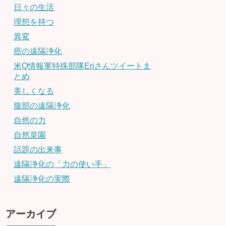
日々の生活
理想を持つ
異変
癌の遠隔浄化
米Q情報軍特殊部隊Eriさんツイートま
とめ
美しくなる
腹部の遠隔浄化
自然の力
自然菜園
話題の出来事
遠隔浄化の「力の使い手」
遠隔浄化の実際
アーカイブ