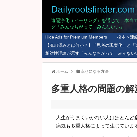
Dailyrootsfinder.com
遠隔浄化（ヒーリング）を通じて、本当
グ「みんなちがって みんないい」
Hide Ads for Premium Members
榎本へ連
【魂の望みとは何か？】「思考の現実化」と「
相対性理論が示す「みんなちがって みんない
ホーム
幸せになる方法
多重人格の問題の解
人生がうまくいかない人はほとんど
病気も多重人格によって生じていま