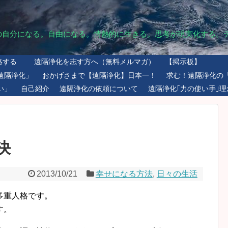
の自分になる。自由になる。情熱的に生きる。思考が現実化する。
絡する
遠隔浄化を志す方へ（無料メルマガ）
【掲示板】
遠隔浄化」
おかげさまで【遠隔浄化】日本一！
求む！遠隔浄化の
い」
自己紹介
遠隔浄化の依頼について
遠隔浄化｢力の使い手｣理
決
2013/10/21
幸せになる方法
,
日々の生活
多重人格です。
す。