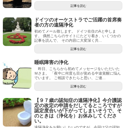
記事を読む
ドイツのオーケストラでご活躍の首席奏
者の方の遠隔浄化
初めてメール致します。 ドイツ在住のAと申しま
す。 偶然こちらのサイトにたどり着き、いくつかの
記事を読んで、 その内容に大変深く共...
記事を読む
睡眠障害の浄化
昨日、こちらから初めてメッセージをいただいた
Ｍさま。 「夜中に何度も目が覚める中途覚醒に悩ん
でいます。 ご相談できたらと思い、ご連...
記事を読む
【９７歳の認知症の遠隔浄化】今介護認
定の改定の申請をだしてるところですが
認定度合いが下がってしまいそうで、そ
のときは（浄化を）お休みしてくださ
い。
遠隔浄化をお願いしたいのですが、今回は父の認知