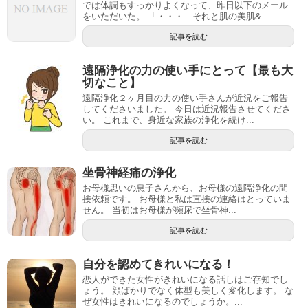
では体調もすっかりよくなって、昨日以下のメール
をいただいた。 「・・・ それと肌の美肌&...
記事を読む
遠隔浄化の力の使い手にとって【最も大
切なこと】
遠隔浄化２ヶ月目の力の使い手さんが近況をご報告
してくださいました。 今日は近況報告させてくださ
い。 これまで、身近な家族の浄化を続け...
記事を読む
坐骨神経痛の浄化
お母様思いの息子さんから、お母様の遠隔浄化の間
接依頼です。 お母様と私は直接の連絡はとっていま
せん。 当初はお母様が頻尿で坐骨神...
記事を読む
自分を認めてきれいになる！
恋人ができた女性がきれいになる話しはご存知でし
ょう。 顔ばかりでなく体型も美しく変化します。 な
ぜ女性はきれいになるのでしょうか。...