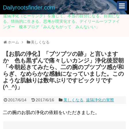
Dailyrootsfinder.com
遠隔浄化（ヒーリング）を通じて、本当の自分になる。自由にな
る。情熱的に生きる。思考が現実化する。デイリールーツファイ
ンダー 榎本ブログ「みんなちがって みんないい」
ホーム
美しくなる
【お肌の浄化】「ブツブツの跡」と言います
か 色も黒ずんで痛々しいカンジ」浄化後翌朝
「今朝起きてみたら、二の腕のブツブツ感が和
らぎ、なめらかな感触になっていました。この
ような肌触りは数年ぶりですビックリです
(^_^)」
2017/6/14
2017/6/16
美しくなる
,
遠隔浄化の実際
二の腕のお肌の浄化の依頼をいただきました。