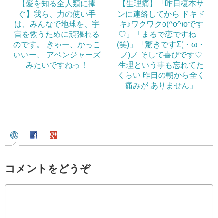
【愛を知る全人類に捧
【生理痛】「昨日榎本サ
ぐ】我ら、力の使い手
ンに連絡してから ドキド
は、みんなで地球を、宇
キ♪ワクワクo(^o^)oです
宙を救うために頑張れる
♡」「まるで恋ですね！
のです。 きゃー、かっこ
(笑)」「驚きですΣ(・ω・
いいー、 アベンジャーズ
ノ)ノ そして喜びです♡
みたいですねっ！
生理という事も忘れてた
くらい 昨日の朝から全く
痛みが ありません」
コメントをどうぞ