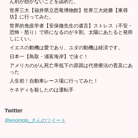
ん剤が効かないことを認めた。
世界三大【福井県立恐竜博物館】世界三大絶勝【東尋
坊】に行ってみた。
世界的免疫学者【安保徹先生の遺言】ストレス（不安・
恐怖・怒り）で癌になるのが９割。太陽にあたると発癌
しにくい。
イエスの動機は愛であり、ユダの動機は経済です。
日本一【鳥取・浦富海岸】で泳ぐ！
アメリカのがん死亡率低下の原因は代替療法の普及にあ
った
人生初！自動車レース場に行ってみた！
ケネディを殺したのは運転手
Twitter
@enomoto_さんのツイート