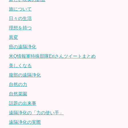
旅について
日々の生活
理想を持つ
異変
癌の遠隔浄化
米Q情報軍特殊部隊Eriさんツイートまとめ
美しくなる
腹部の遠隔浄化
自然の力
自然菜園
話題の出来事
遠隔浄化の「力の使い手」
遠隔浄化の実際