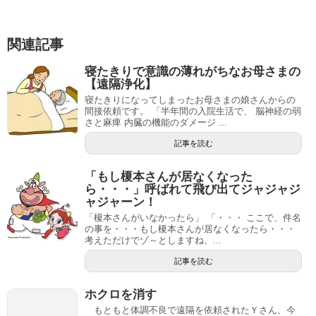
関連記事
寝たきりで意識の薄れがちなお母さまの
【遠隔浄化】
寝たきりになってしまったお母さまの娘さんからの
間接依頼です。 「半年間の入院生活で、 脳神経の弱
さと麻痺 内臓の機能のダメージ ...
記事を読む
「もし榎本さんが居なくなった
ら・・・」呼ばれて飛び出てジャジャジ
ャジャーン！
「榎本さんがいなかったら」 「・・・ ここで、件名
の事を・・・もし榎本さんが居なくなったら・・・
考えただけでゾ～としますね、...
記事を読む
ホクロを消す
もともと体調不良で遠隔を依頼されたＹさん、今