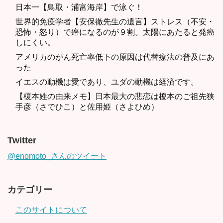
日本一【鳥取・浦富海岸】で泳ぐ！
世界的免疫学者【安保徹先生の遺言】ストレス（不安・
恐怖・怒り）で癌になるのが９割。太陽にあたると発癌
しにくい。
アメリカのがん死亡率低下の原因は代替療法の普及にあ
った
イエスの動機は愛であり、ユダの動機は経済です。
【榎本姓の由来メモ】日本最大の悲恋は榎本のご祖先狭
手彦（さでひこ）と佐用姫（さよひめ）
Twitter
@enomoto_さんのツイート
カテゴリー
このサイトについて