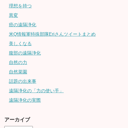
理想を持つ
異変
癌の遠隔浄化
米Q情報軍特殊部隊Eriさんツイートまとめ
美しくなる
腹部の遠隔浄化
自然の力
自然菜園
話題の出来事
遠隔浄化の「力の使い手」
遠隔浄化の実際
アーカイブ