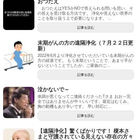
おつたえ
おつたえはYESかNOで答えられる問いを思い、そ
の答えを受け取る方法です。 浄化や見えない世界の
ことを取り扱う上で必要になります。 ...
記事を読む
末期がんの方の遠隔浄化（７月２２日更
新）
2022年6月より浄化させていただいている末期がんの
方の経過です。 もう末期ということで、あまり手が
ないということでしたが、ご家族のご...
記事を読む
泣かないで～
体調が悪くなってご連絡くださったTさま おお～完
全ではありませんが中々いいです。最近はむくみ、
胸の動機もあり辛いです。 早い対応に...
記事を読む
【遠隔浄化】驚くばかりです！ 榎本さ
まと守護されている見えない存在の方々