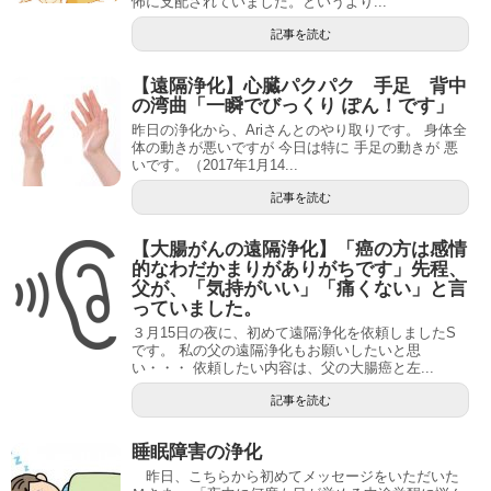
怖に支配されていました。というより...
記事を読む
【遠隔浄化】心臓パクパク 手足 背中
の湾曲「一瞬でびっくり ぽん！です」
昨日の浄化から、Ariさんとのやり取りです。 身体全
体の動きが悪いですが 今日は特に 手足の動きが 悪
いです。（2017年1月14...
記事を読む
【大腸がんの遠隔浄化】「癌の方は感情
的なわだかまりがありがちです」先程、
父が、「気持がいい」「痛くない」と言
っていました。
３月15日の夜に、初めて遠隔浄化を依頼しましたS
です。 私の父の遠隔浄化もお願いしたいと思
い・・・ 依頼したい内容は、父の大腸癌と左...
記事を読む
睡眠障害の浄化
昨日、こちらから初めてメッセージをいただいた