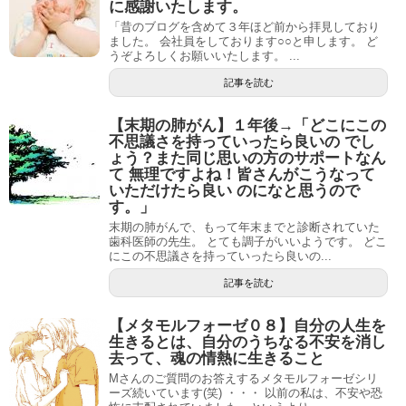
に感謝いたします。
「昔のブログを含めて３年ほど前から拝見しており
ました。 会社員をしております○○と申します。 ど
うぞよろしくお願いいたします。 ...
記事を読む
【末期の肺がん】１年後→「どこにこの
不思議さを持っていったら良いの でし
ょう？また同じ思いの方のサポートなん
て 無理ですよね！皆さんがこうなって
いただけたら良い のになと思うので
す。」
末期の肺がんで、もって年末までと診断されていた
歯科医師の先生。 とても調子がいいようです。 どこ
にこの不思議さを持っていったら良いの...
記事を読む
【メタモルフォーゼ０８】自分の人生を
生きるとは、自分のうちなる不安を消し
去って、魂の情熱に生きること
Mさんのご質問のお答えするメタモルフォーゼシリ
ーズ続いています(笑) ・・・ 以前の私は、不安や恐