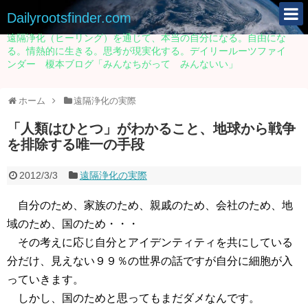
Dailyrootsfinder.com
遠隔浄化（ヒーリング）を通じて、本当の自分になる。自由にな
る。情熱的に生きる。思考が現実化する。デイリールーツファイ
ンダー 榎本ブログ「みんなちがって みんないい」
ホーム
遠隔浄化の実際
「人類はひとつ」がわかること、地球から戦争
を排除する唯一の手段
2012/3/3
遠隔浄化の実際
自分のため、家族のため、親戚のため、会社のため、地
域のため、国のため・・・
その考えに応じ自分とアイデンティティを共にしている
分だけ、見えない９９％の世界の話ですが自分に細胞が入
っていきます。
しかし、国のためと思ってもまだダメなんです。