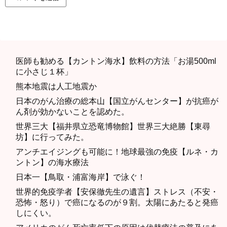
医師も勧める【カントン海水】飲料の方法「お湯500ml
に小さじ１杯」
熊本地震は人工地震か
日本のがん治療の総本山【国立がんセンター】が抗癌が
ん剤が効かないことを認めた。
世界三大【福井県立恐竜博物館】世界三大絶勝【東尋
坊】に行ってみた。
アンチエイジングも可能に！地球最強の免疫【ルネ・カ
ントン】の海水療法
日本一【鳥取・浦富海岸】で泳ぐ！
世界的免疫学者【安保徹先生の遺言】ストレス（不安・
恐怖・怒り）で癌になるのが９割。太陽にあたると発癌
しにくい。