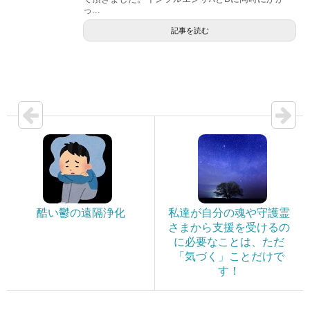
っ...
記事を読む
酷い鬱の遠隔浄化
私達が自分の魂や守護霊
さまから支援を受けるの
に必要なことは、ただ
「気づく」ことだけで
す！