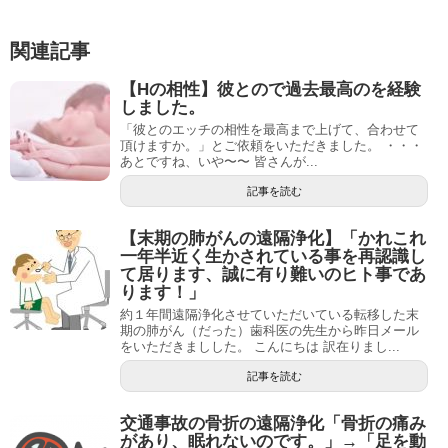
関連記事
【Hの相性】彼とので過去最高のを経験
しました。
「彼とのエッチの相性を最高まで上げて、合わせて
頂けますか。」とご依頼をいただきました。 ・・・
あとですね、いや〜〜 皆さんが...
記事を読む
【末期の肺がんの遠隔浄化】「かれこれ
一年半近く生かされている事を再認識し
て居ります、誠に有り難いのヒト事であ
ります！」
約１年間遠隔浄化させていただいている転移した末
期の肺がん（だった）歯科医の先生から昨日メール
をいただきましした。 こんにちは 訳在りまし...
記事を読む
交通事故の骨折の遠隔浄化「骨折の痛み
があり、眠れないのです。」→「足を動