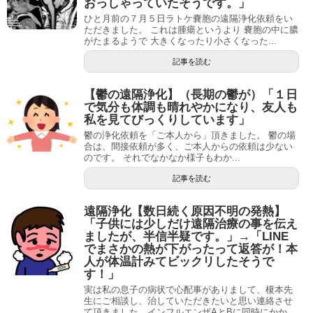
おっしゃっていたそうです。」
ひと月前の７月５日ラトケ嚢胞の遠隔浄化依頼をい
ただきました。 これは腫瘍というより 嚢胞の中に膿
がたまるようで 大きくなったり小さくなった...
記事を読む
【鬱の遠隔浄化】（長期の鬱が）「１日
で気分も体調も晴れやかになり、友人も
私を見てびっくりしています」
鬱の浄化依頼を「ご本人から」頂きました。 鬱の場
合は、間接依頼が多く、ご本人からの依頼は少ない
のです。 それでなかなか様子もわか...
記事を読む
遠隔浄化【数日続く原因不明の発熱】
「子供には少しだけ遠隔治療の事を伝え
ましたが、半信半疑です。」→「LINE
でまさかの熱が下がったって返答が！本
人が体温計みてビックリしたそうで
す！」
実は私の息子の病状で心配事がありまして、榎本先
生にご相談し、治していただきたいと思い連絡させ
て頂きました。インフルエンザAとBに同時にかか