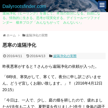
Dailyrootsfinder.com
遠隔浄化（ヒーリング）を通じて、本当の自分になる。自由にな
る。情熱的に生きる。思考が現実化する。デイリールーツファイ
ンダー 榎本ブログ「みんなちがって みんないい」
ホーム
遠隔浄化の実際
悪寒の遠隔浄化
2016/4/11
2016/4/13
遠隔浄化の実際
昨夜悪寒がするとＴさんから遠隔浄化の依頼が入った。
「6時頃、寒気がして、寒くて。夜分に申し訳ございませ
ん。どうぞ宜しくお願い致します。」Ｔ（2016年4月12日
20:15）
「今日は、一人で、少し、
庭の畑を耕したので、疲れまし
たが(去年も二人で、
夏野菜を作りました)先生！身体の調子