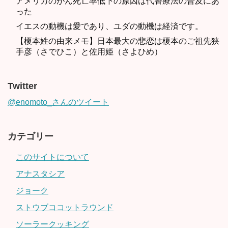
アメリカのがん死亡率低下の原因は代替療法の普及にあ
った
イエスの動機は愛であり、ユダの動機は経済です。
【榎本姓の由来メモ】日本最大の悲恋は榎本のご祖先狭
手彦（さでひこ）と佐用姫（さよひめ）
Twitter
@enomoto_さんのツイート
カテゴリー
このサイトについて
アナスタシア
ジョーク
ストウブココットラウンド
ソーラークッキング