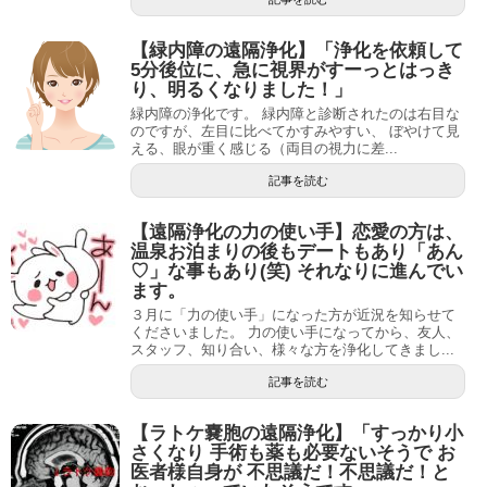
【緑内障の遠隔浄化】「浄化を依頼して
5分後位に、急に視界がすーっとはっき
り、明るくなりました！」
緑内障の浄化です。 緑内障と診断されたのは右目な
のですが、左目に比べてかすみやすい、 ぼやけて見
える、眼が重く感じる（両目の視力に差...
記事を読む
【遠隔浄化の力の使い手】恋愛の方は、
温泉お泊まりの後もデートもあり「あん
♡」な事もあり(笑) それなりに進んでい
ます。
３月に「力の使い手」になった方が近況を知らせて
くださいました。 力の使い手になってから、友人、
スタッフ、知り合い、様々な方を浄化してきまし...
記事を読む
【ラトケ嚢胞の遠隔浄化】「すっかり小
さくなり 手術も薬も必要ないそうで お
医者様自身が 不思議だ！不思議だ！と