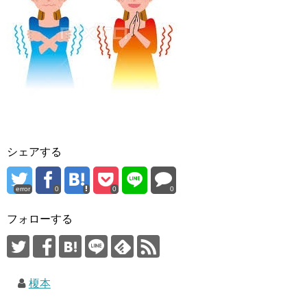
シェアする
error
0
0
0
フォローする
榎本