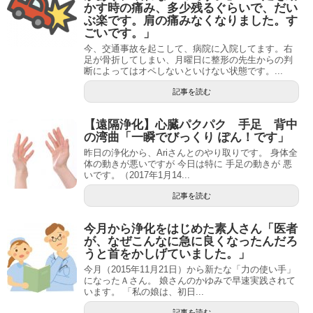
かす時の痛み、多少残るぐらいで、だい
ぶ楽です。肩の痛みなくなりました。す
ごいです。」
今、交通事故を起こして、病院に入院してます。右
足が骨折してしまい、月曜日に整形の先生からの判
断によってはオペしないといけない状態です。...
記事を読む
【遠隔浄化】心臓パクパク 手足 背中
の湾曲「一瞬でびっくり ぽん！です」
昨日の浄化から、Ariさんとのやり取りです。 身体全
体の動きが悪いですが 今日は特に 手足の動きが 悪
いです。（2017年1月14...
記事を読む
今月から浄化をはじめた素人さん「医者
が、なぜこんなに急に良くなったんだろ
うと首をかしげていました。」
今月（2015年11月21日）から新たな「力の使い手」
になったＡさん。 娘さんのかゆみで早速実践されて
います。 「私の娘は、初日...
記事を読む