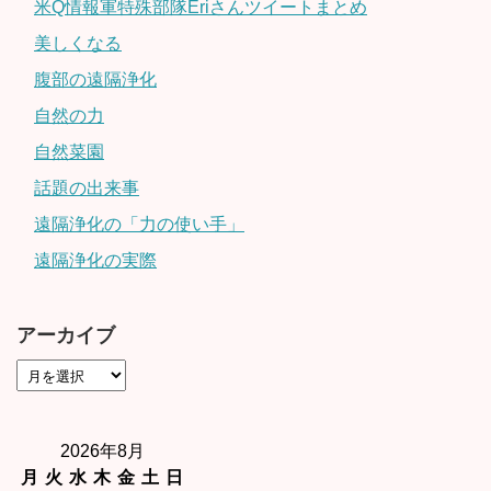
米Q情報軍特殊部隊Eriさんツイートまとめ
美しくなる
腹部の遠隔浄化
自然の力
自然菜園
話題の出来事
遠隔浄化の「力の使い手」
遠隔浄化の実際
アーカイブ
2026年8月
月
火
水
木
金
土
日