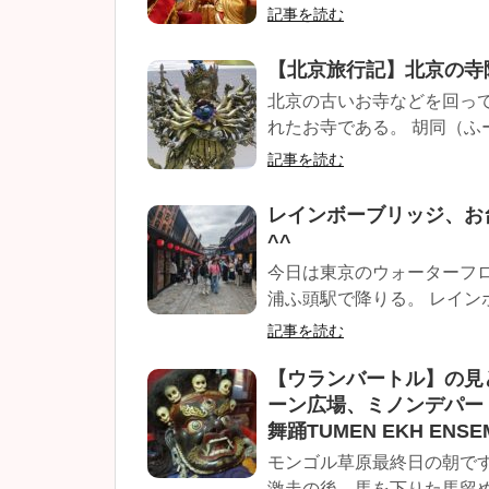
記事を読む
【北京旅行記】北京の寺
北京の古いお寺などを回って
れたお寺である。 胡同（ふー
記事を読む
レインボーブリッジ、お
^^
今日は東京のウォーターフ
浦ふ頭駅で降りる。 レイン
記事を読む
【ウランバートル】の見
ーン広場、ミノンデパー
舞踊TUMEN EKH ENSE
モンゴル草原最終日の朝です
激走の後、馬を下りた馬留め。