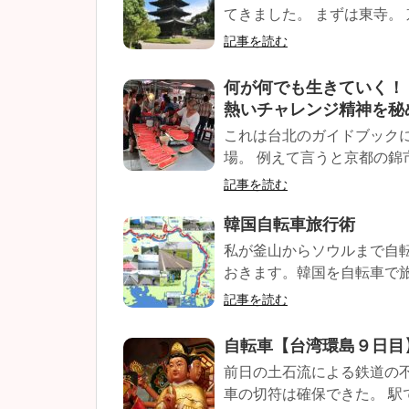
てきました。 まずは東寺。 京
記事を読む
何が何でも生きていく！
熱いチャレンジ精神を秘
これは台北のガイドブック
場。 例えて言うと京都の錦
記事を読む
韓国自転車旅行術
私が釜山からソウルまで自
おきます。韓国を自転車で旅
記事を読む
自転車【台湾環島９日
前日の土石流による鉄道の
車の切符は確保できた。 駅で