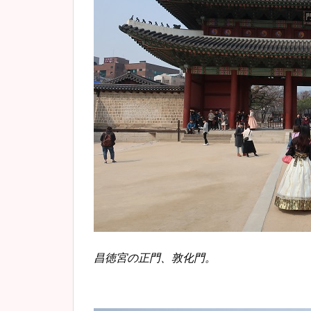
昌徳宮の正門、敦化門。