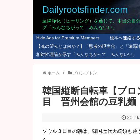
Dailyrootsfinder.com
遠隔浄化（ヒーリング）を通じて、本当の自
グ「みんなちがって みんないい」
Hide Ads for Premium Members
榎本へ連絡す
【魂の望みとは何か？】「思考の現実化」と「遠隔
相対性理論が示す「みんなちがって みんないい」
ホーム
ブロンプトン
韓国縦断自転車【ブロ
目 晋州会館の豆乳麺
2019/
ソウル３日目の朝は、韓国歴代大統領も通
く。