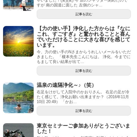
ゃいました！(笑)(笑) 今 店のシャッター閉めたので
すが 南の国道に面した 左側のシャ...
記事を読む
【力の使い手】浄化した方からは『なに
これ、すごすぎ』と驚かれることと喜ん
でいただけることに大きな喜びを感じて
います。
今、力の使い手のNさまからうれしいメールをいただ
きました。 「榎本先生こんにちは。 浄化、今までに
もまして良い結果が出て...
記事を読む
温泉の遠隔浄化～♪（笑）
右足をけがして入院中のかおりさん。 右足の足が冷
たく感じて。浄化お願い出来ますか？（2016年11月
10日 20:49） 「かお...
記事を読む
東京セミナーご参加ありがとうございま
した！