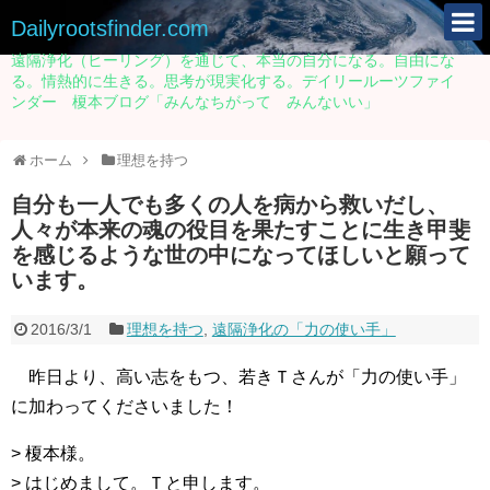
Dailyrootsfinder.com
遠隔浄化（ヒーリング）を通じて、本当の自分になる。自由にな
る。情熱的に生きる。思考が現実化する。デイリールーツファイ
ンダー 榎本ブログ「みんなちがって みんないい」
ホーム
理想を持つ
自分も一人でも多くの人を病から救いだし、
人々が本来の魂の役目を果たすことに生き甲斐
を感じるような世の中になってほしいと願って
います。
2016/3/1
理想を持つ
,
遠隔浄化の「力の使い手」
昨日より、高い志をもつ、若きＴさんが「力の使い手」
に加わってくださいました！
> 榎本様。
> はじめまして。Ｔと申します。