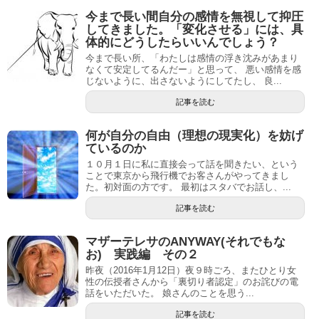
今まで長い間自分の感情を無視して抑圧
してきました。「変化させる」には、具
体的にどうしたらいいんでしょう？
今まで長い所、「わたしは感情の浮き沈みがあまり
なくて安定してるんだー」と思って、 悪い感情を感
じないように、出さないようにしてたし、 良...
記事を読む
何が自分の自由（理想の現実化）を妨げ
ているのか
１０月１日に私に直接会って話を聞きたい、という
ことで東京から飛行機でお客さんがやってきまし
た。初対面の方です。 最初はスタバでお話し、...
記事を読む
マザーテレサのANYWAY(それでもな
お) 実践編 その２
昨夜（2016年1月12日）夜９時ごろ、またひとり女
性の伝授者さんから「裏切り者認定」のお詫びの電
話をいただいた。 娘さんのことを思う...
記事を読む