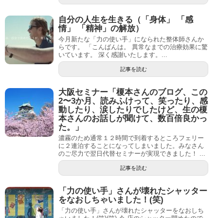
自分の人生を生きる（「身体」 「感
情」 「精神」の解放）
今月新たな「力の使い手」になられた整体師さんか
らです。 「こんばんは。 異常なまでの治療効果に驚
いています。 深く感謝いたします。...
記事を読む
大阪セミナー「榎本さんのブログ、この
2〜3か月、読みふけって、笑ったり、感
動したり、涙したりでしたけど、生の榎
本さんのお話しが聞けて、数百倍良かっ
た。」
濃霧のため通常１２時間で到着するところフェリー
に２連泊することになってしまいました。みなさん
のご尽力で翌日代替セミナーが実現できました！ ...
記事を読む
「力の使い手」さんが壊れたシャッター
をなおしちゃいました！(笑)
「力の使い手」さんが壊れたシャッターをなおしち