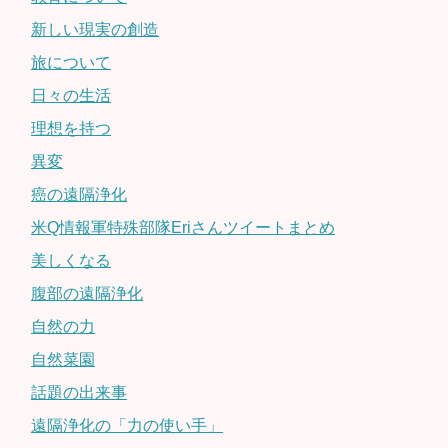
新しい現実の創造
旅について
日々の生活
理想を持つ
異変
癌の遠隔浄化
米Q情報軍特殊部隊Eriさんツイートまとめ
美しくなる
腹部の遠隔浄化
自然の力
自然菜園
話題の出来事
遠隔浄化の「力の使い手」