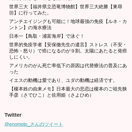
世界三大【福井県立恐竜博物館】世界三大絶勝【東尋
坊】に行ってみた。
アンチエイジングも可能に！地球最強の免疫【ルネ・カ
ントン】の海水療法
日本一【鳥取・浦富海岸】で泳ぐ！
世界的免疫学者【安保徹先生の遺言】ストレス（不安・
恐怖・怒り）で癌になるのが９割。太陽にあたると発癌
しにくい。
アメリカのがん死亡率低下の原因は代替療法の普及にあ
った
イエスの動機は愛であり、ユダの動機は経済です。
【榎本姓の由来メモ】日本最大の悲恋は榎本のご祖先狭
手彦（さでひこ）と佐用姫（さよひめ）
Twitter
@enomoto_さんのツイート