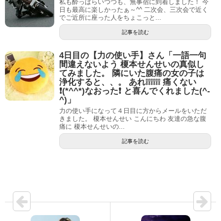
私も酔っぱらいつつも、無事宿に到着しました！ 今
日も最高に楽しかったぁ～^^ 二次会、三次会で近く
でご近所に座った人をちょこっと...
記事を読む
4日目の【力の使い手】さん「一語一句
間違えないよう 榎本せんせいの真似し
てみました。 隣にいた腹痛の女の子は
浄化すると、、。 あれ❕❕❕❕❕❕ 痛くない
❗(*^^*)なおった❗ と喜んでくれました(^-
^)」
力の使い手になって４日目に方からメールをいただ
きました。 榎本せんせい こんにちわ 友達の急な腹
痛に 榎本せんせいの...
記事を読む