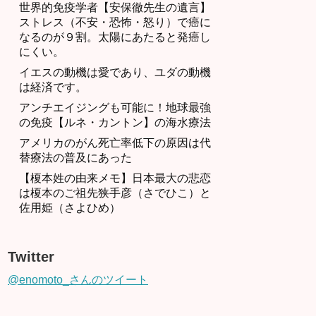
世界的免疫学者【安保徹先生の遺言】
ストレス（不安・恐怖・怒り）で癌に
なるのが９割。太陽にあたると発癌し
にくい。
イエスの動機は愛であり、ユダの動機
は経済です。
アンチエイジングも可能に！地球最強
の免疫【ルネ・カントン】の海水療法
アメリカのがん死亡率低下の原因は代
替療法の普及にあった
【榎本姓の由来メモ】日本最大の悲恋
は榎本のご祖先狭手彦（さでひこ）と
佐用姫（さよひめ）
Twitter
@enomoto_さんのツイート