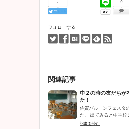
-
0
ツイート
フォローする
関連記事
中２の時の友だちが
た！
佐賀バルーンフェスタ
た。 出てみると中学校２
記事を読む