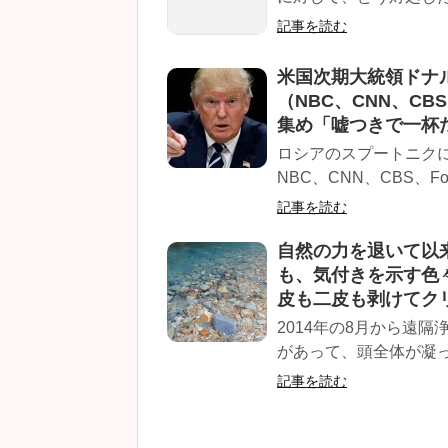
記事を読む
米国次期大統領ドナ
（NBC、CNN、CBS
集め「嘘つきで一杯
ロシアのスプートニク
NBC、CNN、CBS、Fo
記事を読む
自然の力を退いて以
も、気付きを示す色
皮も二皮も剥けてク
2014年の8月から遠
があって、頭全体が凝っ
記事を読む