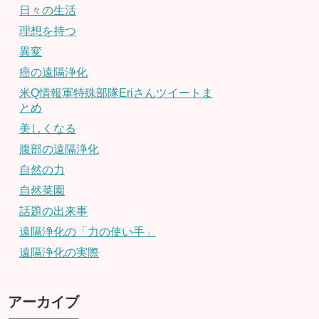
日々の生活
理想を持つ
異変
癌の遠隔浄化
米Q情報軍特殊部隊Eriさんツイートま
とめ
美しくなる
腹部の遠隔浄化
自然の力
自然菜園
話題の出来事
遠隔浄化の「力の使い手」
遠隔浄化の実際
アーカイブ