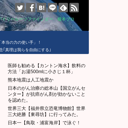
デイリールーツファインダー 榎本ブロ
「本当の力の使い手」！
念｢真理は我らを自由にする｣
医師も勧める【カントン海水】飲料の
方法「お湯500mlに小さじ１杯」
熊本地震は人工地震か
日本のがん治療の総本山【国立がんセ
ンター】が抗癌がん剤が効かないこと
を認めた。
世界三大【福井県立恐竜博物館】世界
三大絶勝【東尋坊】に行ってみた。
日本一【鳥取・浦富海岸】で泳ぐ！