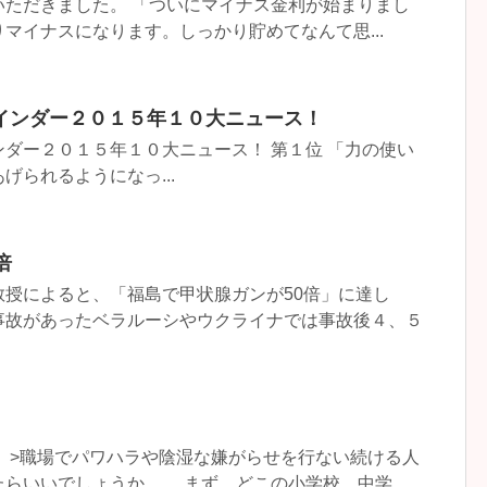
いただきました。 「ついにマイナス金利が始まりまし
マイナスになります。しっかり貯めてなんて思...
インダー２０１５年１０大ニュース！
ダー２０１５年１０大ニュース！ 第１位 「力の使い
げられるようになっ...
倍
授によると、「福島で甲状腺ガンが50倍」に達し
事故があったベラルーシやウクライナでは事故後４、５
 >職場でパワハラや陰湿な嫌がらせを行ない続ける人
らいいでしょうか。 まず、どこの小学校、中学...