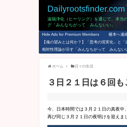
Dailyrootsfinder.com
遠隔浄化（ヒーリング）を通じて、本当
グ「みんなちがって みんないい」
Hide Ads for Premium Members
榎本へ連
【魂の望みとは何か？】「思考の現実化」と「
相対性理論が示す「みんなちがって みんない
ホーム
日々の生活
３日２１日は６回も
今、日本時間では３月２１日の真夜中
再び同じ３月２１日の夜明けを迎えま