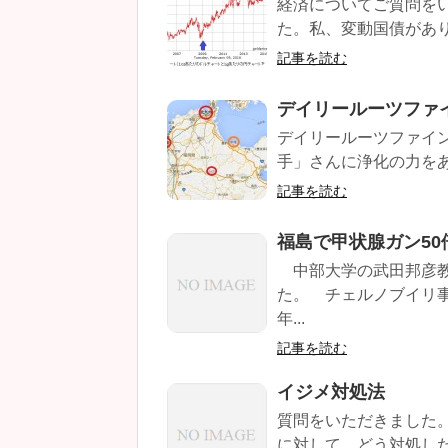
経済についてご質問を
た。私、変動国債があり
記事を読む
デイリールーツファ
デイリールーツファイン
手」さんに浄化の力をあ
記事を読む
福島で甲状腺ガン50
中部大学の武田邦彦教
た。 チェルノブイリ
年...
記事を読む
イジメ対処法
質問をいただきました。
に対して、どう対処した