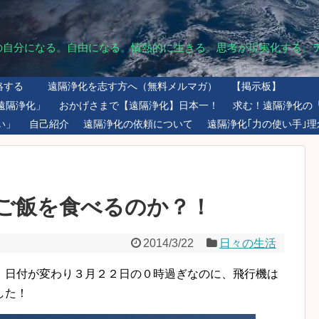
の自分になる。自由になる。情熱的に生きる。思考が現実化する。
絡する
遠隔浄化を志す方へ（無料メルマガ）
【掲示板】
遠隔浄化」
おかげさまで【遠隔浄化】日本一！
求む！遠隔浄化の
い」
自己紹介
遠隔浄化の依頼について
遠隔浄化｢力の使い手｣理
ご飯を食べるのか？！
2014/3/22
日々の生活
、日付が変わり３月２２日の０時過ぎなのに、飛行機は
した！