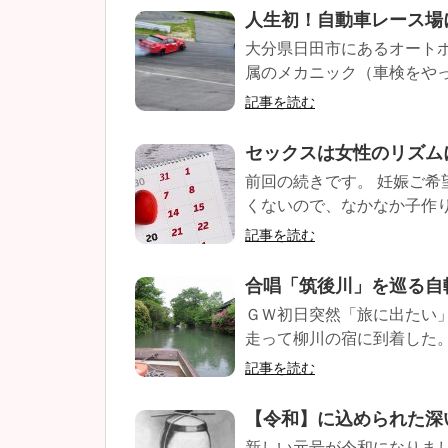
人生初！自動車レース場
大分県日田市にあるオート
属のメカニック（車検をやっ
記事を読む
セックスは女性のリズム
前回の続きです。 妊娠ご希
くないので、なかなか子作りも
記事を読む
合唱「筑後川」を巡る自
ＧＷ初日突然「旅に出たい
走って柳川の宿に到着した。
記事を読む
【令和】に込められた深
新しい元号が令和になりまし