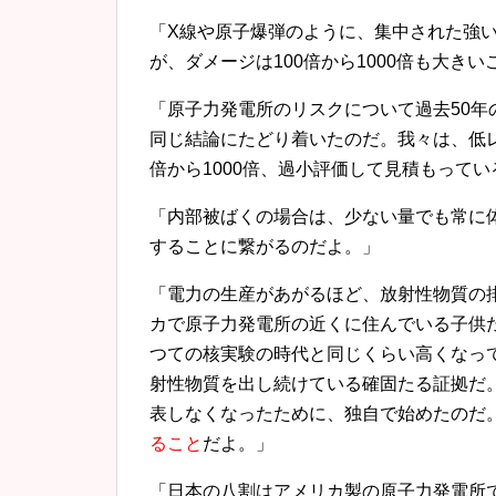
「X線や原子爆弾のように、集中された強
が、ダメージは100倍から1000倍も大き
「原子力発電所のリスクについて過去50
同じ結論にたどり着いたのだ。我々は、低レ
倍から1000倍、過小評価して見積もって
「内部被ばくの場合は、少ない量でも常に
することに繋がるのだよ。」
「電力の生産があがるほど、放射性物質の
カで原子力発電所の近くに住んでいる子供
つての核実験の時代と同じくらい高くなっ
射性物質を出し続けている確固たる証拠だ
表しなくなったために、独自で始めたのだ
ること
だよ。」
「日本の八割はアメリカ製の原子力発電所