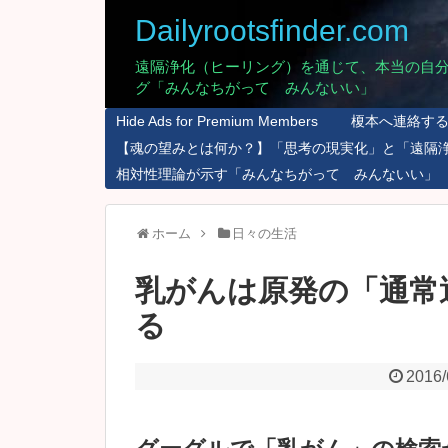
Dailyrootsfinder.com
遠隔浄化（ヒーリング）を通じて、本当の自
グ「みんなちがって みんないい」
Hide Ads for Premium Members
榎本へ連絡す
【魂の望みとは何か？】「思考の現実化」と「遠隔
相対性理論が示す「みんなちがって みんないい」
ホーム
日々の生活
乳がんは原発の「通常
る
2016/