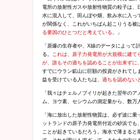
電所の放射性ガスや放射性物質の粒子は、
水に混入して、田んぼや畑、飲み水に入っ
が関係なく、これがいちばん起こりうる被
る要因のひとつだと考えている。
」
「原爆の生存者や、X線のデータによって
る。
これは、原子力発電所が大規模に建て
が、誰もその過ちを認めることが出来ずに
すでにウラン鉱山に巨額の投資がされてし
益を受けている人たちは、
過ちを認めない
「我々はチェルノブイリが起きた翌年のアメ
ム、ヨウ素、セシウムの測定量から、数万
「海に放出した放射性物質は、必ず波に乗
ットランドの原子力発電所付近の砂浜でも
ことが起きているだろう。海水で薄まると