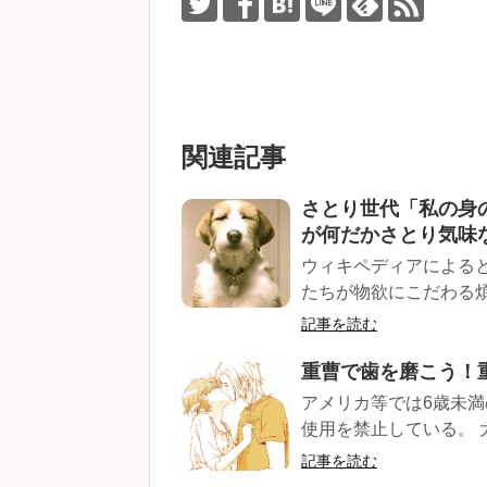
関連記事
さとり世代「私の身
が何だかさとり気味な
ウィキペディアによると
たちが物欲にこだわる煩
記事を読む
重曹で歯を磨こう！
アメリカ等では6歳未
使用を禁止している。 
記事を読む