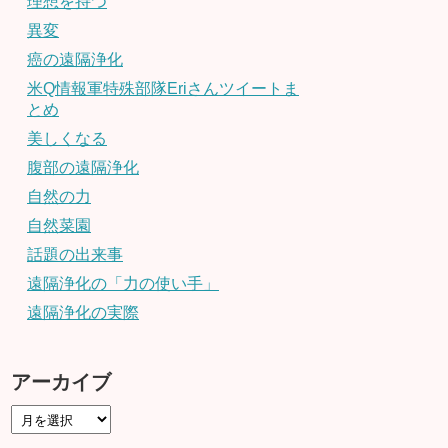
理想を持つ
異変
癌の遠隔浄化
米Q情報軍特殊部隊Eriさんツイートま
とめ
美しくなる
腹部の遠隔浄化
自然の力
自然菜園
話題の出来事
遠隔浄化の「力の使い手」
遠隔浄化の実際
アーカイブ