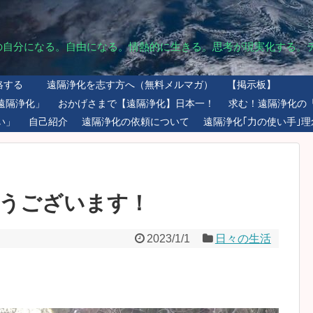
の自分になる。自由になる。情熱的に生きる。思考が現実化する。
絡する
遠隔浄化を志す方へ（無料メルマガ）
【掲示板】
遠隔浄化」
おかげさまで【遠隔浄化】日本一！
求む！遠隔浄化の
い」
自己紹介
遠隔浄化の依頼について
遠隔浄化｢力の使い手｣理
うございます！
2023/1/1
日々の生活