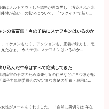
原発はメルトアウトした燃料が再臨界し、汚染された水
能性が高い」の状況について、「“フクイチ”で新た...
キンの名言集「今の子供にスナフキンはいるのか
く、イケメンもなく、アクションも、正義の味方も、悪
見たなぁ。 今の子供にスナフキンはいるのか...
取り込んだ生命はすべて絶滅してきた
線障害の予防のため原発付近の住民などにヨウ素が配
「原子力規制委員会の安定ヨウ素剤の配布・服用に...
女性がメールをくれました。 「自然に裏切りは 存在