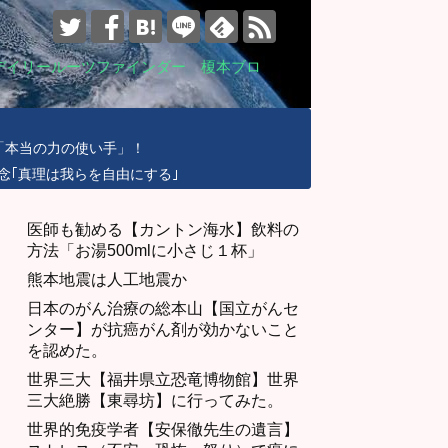
デイリールーツファインダー 榎本ブロ
「本当の力の使い手」！
念｢真理は我らを自由にする｣
医師も勧める【カントン海水】飲料の
方法「お湯500mlに小さじ１杯」
熊本地震は人工地震か
日本のがん治療の総本山【国立がんセ
ンター】が抗癌がん剤が効かないこと
を認めた。
世界三大【福井県立恐竜博物館】世界
三大絶勝【東尋坊】に行ってみた。
世界的免疫学者【安保徹先生の遺言】