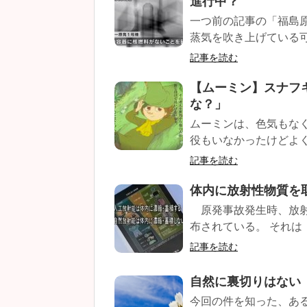
進行中？
一つ前の記事の「福島
蒸気を吹き上げている可
記事を読む
【ムーミン】スナフ
な？」
ムーミンは、色気もな
役もいなかったけどよく
記事を読む
体内に放射性物質を
原発事故発生時、放射
布されている。 それは
記事を読む
自然に裏切りはない
今回の件を知った、ある