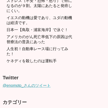
ストレス（不安・恐怖・怒り）で癌に
なるのが９割。太陽にあたると発癌し
にくい。
イエスの動機は愛であり、ユダの動機
は経済です。
日本一【鳥取・浦富海岸】で泳ぐ！
アメリカのがん死亡率低下の原因は代
替療法の普及にあった
人生初！自動車レース場に行ってみ
た！
ケネディを殺したのは運転手
Twitter
@enomoto_さんのツイート
カテゴリー