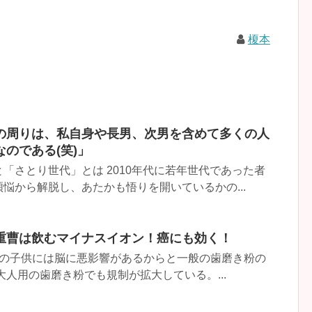
榎本
の周りは、私自身や長男、次男を含めて多くの人
のである(笑)」
「さとり世代」とは 2010年代に若年世代であった者
悩から解脱し、あたかも悟りを開いているかの...
重曹は飲むマイナスイオン！癌にも効く！
満の子供には脳に悪影響があるからと一般の歯磨き粉の
大人用の歯磨き粉でも規制が拡大している。...