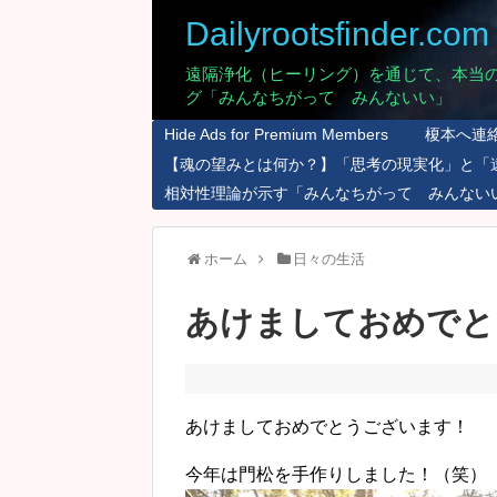
Dailyrootsfinder.com
遠隔浄化（ヒーリング）を通じて、本当
グ「みんなちがって みんないい」
Hide Ads for Premium Members
榎本へ連
【魂の望みとは何か？】「思考の現実化」と「
相対性理論が示す「みんなちがって みんない
ホーム
日々の生活
あけましておめでと
あけましておめでとうございます！
今年は門松を手作りしました！（笑）