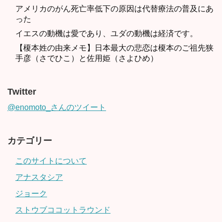
アメリカのがん死亡率低下の原因は代替療法の普及にあ
った
イエスの動機は愛であり、ユダの動機は経済です。
【榎本姓の由来メモ】日本最大の悲恋は榎本のご祖先狭
手彦（さでひこ）と佐用姫（さよひめ）
Twitter
@enomoto_さんのツイート
カテゴリー
このサイトについて
アナスタシア
ジョーク
ストウブココットラウンド