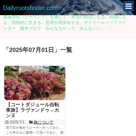
Dailyrootsfinder.com
遠隔浄化（ヒーリング）を通じて、本当の自分になる。自由にな
る。情熱的に生きる。思考が現実化する。デイリールーツファイ
ンダー 榎本ブログ「みんなちがって みんないい」
「
2025年07月01日
」
一覧
【コートダジュール自転
車旅】ラヴァンドゥ→カ
ンヌ
2025/7/1
旅について
宿で目が覚めてビーチへ行ってみた。
この木の上に服置いて泳いでみた。 海