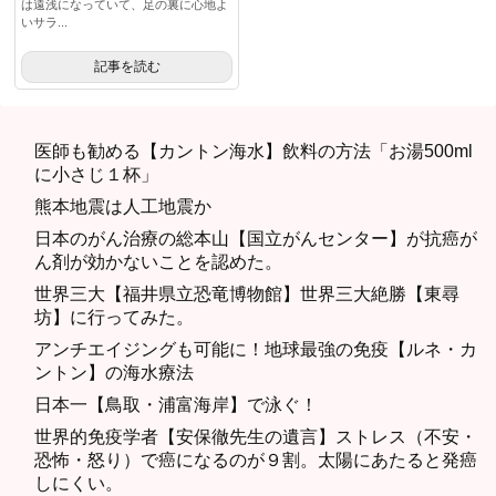
は遠浅になっていて、足の裏に心地よ
いサラ...
記事を読む
医師も勧める【カントン海水】飲料の方法「お湯500ml
に小さじ１杯」
熊本地震は人工地震か
日本のがん治療の総本山【国立がんセンター】が抗癌が
ん剤が効かないことを認めた。
世界三大【福井県立恐竜博物館】世界三大絶勝【東尋
坊】に行ってみた。
アンチエイジングも可能に！地球最強の免疫【ルネ・カ
ントン】の海水療法
日本一【鳥取・浦富海岸】で泳ぐ！
世界的免疫学者【安保徹先生の遺言】ストレス（不安・
恐怖・怒り）で癌になるのが９割。太陽にあたると発癌
しにくい。