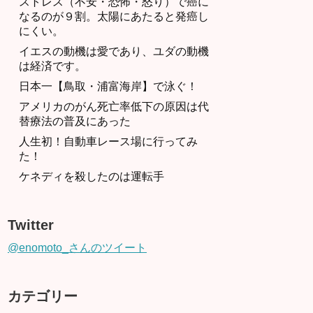
ストレス（不安・恐怖・怒り）で癌に
なるのが９割。太陽にあたると発癌し
にくい。
イエスの動機は愛であり、ユダの動機
は経済です。
日本一【鳥取・浦富海岸】で泳ぐ！
アメリカのがん死亡率低下の原因は代
替療法の普及にあった
人生初！自動車レース場に行ってみ
た！
ケネディを殺したのは運転手
Twitter
@enomoto_さんのツイート
カテゴリー