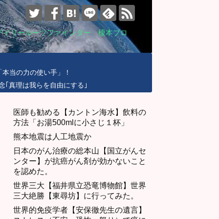
デイリールーツファインダー 榎本ブロ
「本当の力の使い手」！
念｢真理は我らを自由にする｣
医師も勧める【カントン海水】飲料の
方法「お湯500mlに小さじ１杯」
熊本地震は人工地震か
日本のがん治療の総本山【国立がんセ
ンター】が抗癌がん剤が効かないこと
を認めた。
世界三大【福井県立恐竜博物館】世界
三大絶勝【東尋坊】に行ってみた。
世界的免疫学者【安保徹先生の遺言】