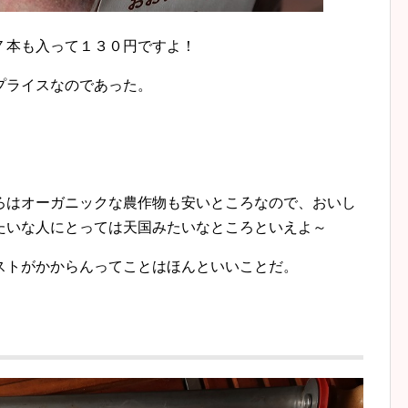
７本も入って１３０円ですよ！
プライスなのであった。
！
ろはオーガニックな農作物も安いところなので、おいし
たいな人にとっては天国みたいなところといえよ～
ストがかからんってことはほんといいことだ。