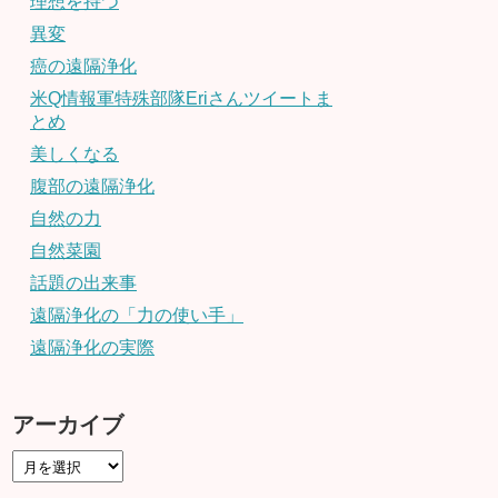
理想を持つ
異変
癌の遠隔浄化
米Q情報軍特殊部隊Eriさんツイートま
とめ
美しくなる
腹部の遠隔浄化
自然の力
自然菜園
話題の出来事
遠隔浄化の「力の使い手」
遠隔浄化の実際
アーカイブ