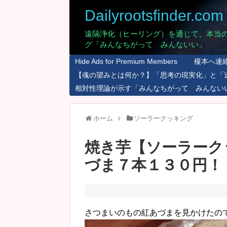
Dailyrootsfinder.com
遠隔浄化（ヒーリング）を通じて、本当
グ「みんなちがって みんないい」
Hide Ads for Premium Members
榎本へ連
【魂の望みとは何か？】「思考の現実化」と「
相対性理論が示す「みんなちがって みんない
ホーム
ソーラークッキング
焼き芋【ソーラーク
づま７本１３０円！
さつまいのもの紅あづまを見かけたの