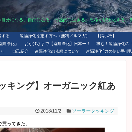
の自分になる。自由になる。情熱的に生きる。思考が現実化する。
絡する
遠隔浄化を志す方へ（無料メルマガ）
【掲示板】
遠隔浄化」
おかげさまで【遠隔浄化】日本一！
求む！遠隔浄化の
い」
自己紹介
遠隔浄化の依頼について
遠隔浄化｢力の使い手｣理
ッキング】オーガニック紅あ
2018/11/2
ソーラークッキング
で買ってきた。