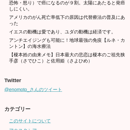
恐怖・怒り）で癌になるのが９割。太陽にあたると発癌
しにくい。
アメリカのがん死亡率低下の原因は代替療法の普及にあ
った
イエスの動機は愛であり、ユダの動機は経済です。
アンチエイジングも可能に！地球最強の免疫【ルネ・カ
ントン】の海水療法
【榎本姓の由来メモ】日本最大の悲恋は榎本のご祖先狭
手彦（さでひこ）と佐用姫（さよひめ）
Twitter
@enomoto_さんのツイート
カテゴリー
このサイトについて