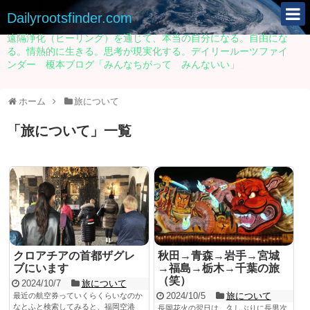
Dailyrootsfinder.com
遠隔浄化（ヒーリング）を通じて、本当の自分になる。自由にな
る。情熱的に生きる。思考が現実化する。デイリールーツファイ
ンダー 榎本ブログ「みんなちがって みんないい」
ホーム
旅について
「
旅について
」
一覧
クロアチアの首都ザグレ
秋田→青森→岩手→宮城
ブにいます
→福島→栃木→千葉の旅
（笑）
2024/10/7
旅について
2024/10/5
旅について
最近の航空券っていくらくらいなのか
なとふと検索してみると、福岡空港
長岡花火の翌日は、久しぶりに長男次