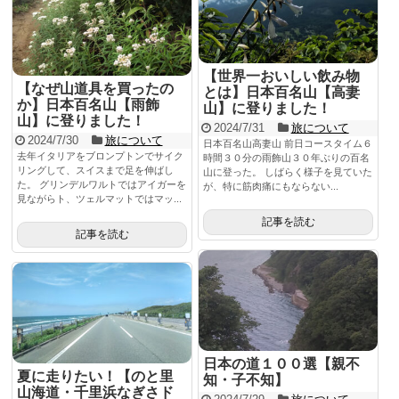
【世界一おいしい飲み物
【なぜ山道具を買ったの
とは】日本百名山【高妻
か】日本百名山【雨飾
山】に登りました！
山】に登りました！
2024/7/31
旅について
2024/7/30
旅について
日本百名山高妻山 前日コースタイム６
去年イタリアをブロンプトンでサイク
時間３０分の雨飾山３０年ぶりの百名
リングして、スイスまで足を伸ばし
山に登った。 しばらく様子を見ていた
た。 グリンデルワルトではアイガーを
が、特に筋肉痛にもならない...
見ながらト、ツェルマットではマッ...
記事を読む
記事を読む
日本の道１００選【親不
夏に走りたい！【のと里
知・子不知】
山海道・千里浜なぎさド