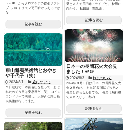
（FUK）からクロアチアの首都ザグレ
男と３人で長距離ドライブだ。 秋田に
ブ（ZAG）まで２万円台からあるでは
向かう。 秋田編 青森編...
な...
記事を読む
記事を読む
日本一の長岡花火大会見
東山魁夷美術館とおやき
ました！＠＠
や千代子（笑）
2024/8/3
旅について
2024/8/1
旅について
2024年８月３日は日本一の長岡花火大
２日連続で日本百名山を登って、あば
会２日めだ。 夕方JR長岡駅で次男と
れたので今日は安息日だ（笑） コイン
長男と待ち合わせてる。 長男は飛行機
ランドリーで洗濯し、大好きな東山魁
で東京入りし、都内...
夷美術館行って来た。 ...
記事を読む
記事を読む