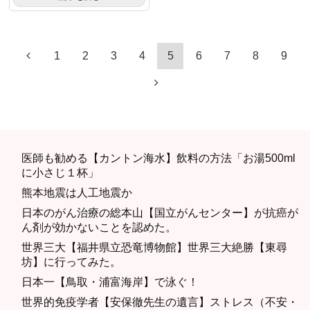
1
2
3
4
5
6
7
8
9
医師も勧める【カントン海水】飲料の方法「お湯500ml
に小さじ１杯」
熊本地震は人工地震か
日本のがん治療の総本山【国立がんセンター】が抗癌が
ん剤が効かないことを認めた。
世界三大【福井県立恐竜博物館】世界三大絶勝【東尋
坊】に行ってみた。
日本一【鳥取・浦富海岸】で泳ぐ！
世界的免疫学者【安保徹先生の遺言】ストレス（不安・