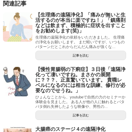
関連記事
【生理痛の遠隔浄化】「痛みが無いと生
活するのが本当に楽ですね！」「鎮痛剤
などは飲まず、積極的に症状を出すこと
をお勧めします(笑)」
生理痛の遠隔浄化の依頼をいただきました。 生理痛
の浄化をお願いします。 まだ軽いですが、いつもの
パターンだとこれからだんだん痛みが強くな...
記事を読む
【慢性胃腸弱の下痢症】３日後「遠隔浄
化って凄いですね。まさかの展開
に？？？、正直驚いています。 貴職レ
ベルになるのには相当な訓練、修行が必
要なのでせうね。」
ひょんなことから、youtubeで自然の力のセミナーか
体験会を見ました。 ある人が他の人に触れるとバタ
バタ倒れ失神したような映像や、男性の...
記事を読む
大腸癌のステージ４の遠隔浄化