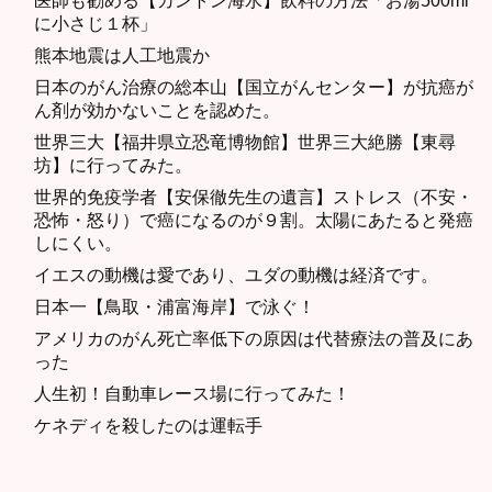
医師も勧める【カントン海水】飲料の方法「お湯500ml
に小さじ１杯」
熊本地震は人工地震か
日本のがん治療の総本山【国立がんセンター】が抗癌が
ん剤が効かないことを認めた。
世界三大【福井県立恐竜博物館】世界三大絶勝【東尋
坊】に行ってみた。
世界的免疫学者【安保徹先生の遺言】ストレス（不安・
恐怖・怒り）で癌になるのが９割。太陽にあたると発癌
しにくい。
イエスの動機は愛であり、ユダの動機は経済です。
日本一【鳥取・浦富海岸】で泳ぐ！
アメリカのがん死亡率低下の原因は代替療法の普及にあ
った
人生初！自動車レース場に行ってみた！
ケネディを殺したのは運転手