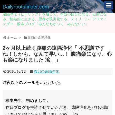
Dailyrootsfinder.com
遠隔浄化（ヒーリング）を通じて、本当の自分になる。自由にな
る。情熱的に生きる。思考が現実化する。デイリールーツファイ
ンダー 榎本ブログ「みんなちがって みんないい」
ホーム
腹部の遠隔浄化
2ヶ月以上続く腹痛の遠隔浄化「 不思議です
ね！しかも、なんて早い…！ 腹痛楽になり、心
も楽になりました 涙。」
2016/10/12
腹部の遠隔浄化
昨夜以下のメールをいただいた。
榎本先生、初めまして。
昨日ブログを拝読させていただき、遠隔浄化をぜひお願
いさせて頂けたらと思いましたm(_ _)m