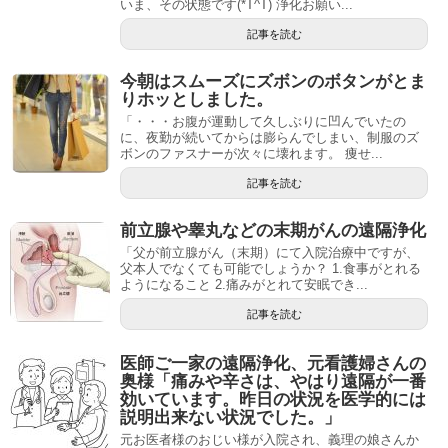
いま、その状態です(*T^T) 浄化お願い...
記事を読む
今朝はスムーズにズボンのボタンがとま
りホッとしました。
「・・・お腹が運動して久しぶりに凹んでいたの
に、夜勤が続いてからは膨らんでしまい、制服のズ
ボンのファスナーが次々に壊れます。 痩せ...
記事を読む
前立腺や睾丸などの末期がんの遠隔浄化
「父が前立腺がん（末期）にて入院治療中ですが、
父本人でなくても可能でしょうか？ 1.食事がとれる
ようになること 2.痛みがとれて安眠でき...
記事を読む
医師ご一家の遠隔浄化、元看護婦さんの
奥様「痛みや辛さは、やはり遠隔が一番
効いています。昨日の状況を医学的には
説明出来ない状況でした。」
元お医者様のおじい様が入院され、義理の娘さんか