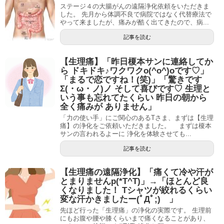
ステージ４の大腸がんの遠隔浄化依頼をいただきま
した。 先月から体調不良で病院ではなく代替療法で
やって来ましたが、痛みが酷く出てきたので、病...
記事を読む
【生理痛】「昨日榎本サンに連絡してか
ら ドキドキ♪ワクワクo(^o^)oです♡」
「まるで恋ですね！(笑)」「驚きです
Σ(・ω・ノ)ノ そして喜びです♡ 生理と
いう事も忘れてたくらい 昨日の朝から
全く痛みが ありません」
「力の使い手」にご関心のあるTさま、まずは【生理
痛】の浄化をご依頼いただきました。 まずは榎本
サンの言われるよーに 浄化を体験させても...
記事を読む
【生理痛の遠隔浄化】「痛くて冷や汗が
とまりませんp(*T^T)」→「ほとんど良
くなりました！ Tシャツが絞れるくらい
変な汗かきましたー(ﾟДﾟ;) 」
先ほど行った「生理痛」の浄化の実際です。 生理前
にもお腹や腰や膝くらいまで痛くなることがあり、