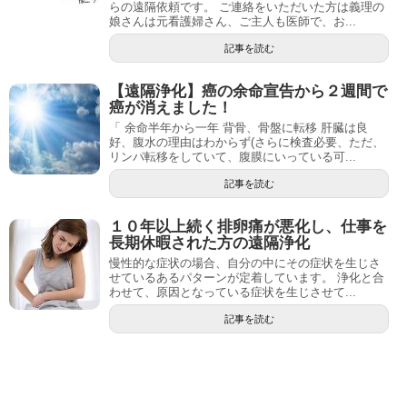
らの遠隔依頼です。 ご連絡をいただいた方は義理の
娘さんは元看護婦さん、ご主人も医師で、お...
記事を読む
【遠隔浄化】癌の余命宣告から２週間で
癌が消えました！
「 余命半年から一年 背骨、骨盤に転移 肝臓は良
好、腹水の理由はわからず(さらに検査必要、ただ、
リンパ転移をしていて、腹膜にいっている可...
記事を読む
１０年以上続く排卵痛が悪化し、仕事を
長期休暇された方の遠隔浄化
慢性的な症状の場合、自分の中にその症状を生じさ
せているあるパターンが定着しています。 浄化と合
わせて、原因となっている症状を生じさせて...
記事を読む