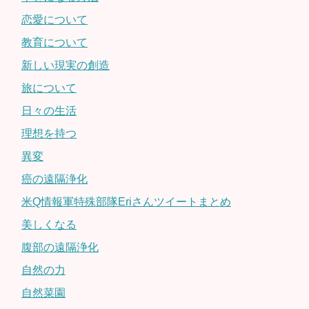
恋愛について
教育について
新しい現実の創造
旅について
日々の生活
理想を持つ
異変
癌の遠隔浄化
米Q情報軍特殊部隊Eriさんツイートまとめ
美しくなる
腹部の遠隔浄化
自然の力
自然菜園