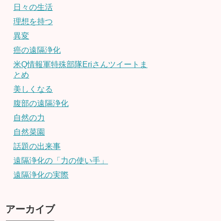
日々の生活
理想を持つ
異変
癌の遠隔浄化
米Q情報軍特殊部隊Eriさんツイートま
とめ
美しくなる
腹部の遠隔浄化
自然の力
自然菜園
話題の出来事
遠隔浄化の「力の使い手」
遠隔浄化の実際
アーカイブ