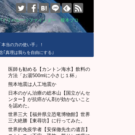
デイリールーツファインダー 榎本ブロ
「本当の力の使い手」！
念｢真理は我らを自由にする｣
医師も勧める【カントン海水】飲料の
方法「お湯500mlに小さじ１杯」
熊本地震は人工地震か
日本のがん治療の総本山【国立がんセ
ンター】が抗癌がん剤が効かないこと
を認めた。
世界三大【福井県立恐竜博物館】世界
三大絶勝【東尋坊】に行ってみた。
世界的免疫学者【安保徹先生の遺言】