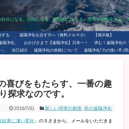
の自分になる。自由になる。情熱的に生きる。思考が現実化する。
絡する
遠隔浄化を志す方へ（無料メルマガ）
【掲示板】
遠隔浄化」
おかげさまで【遠隔浄化】日本一！
求む！遠隔浄化の
い」
自己紹介
遠隔浄化の依頼について
遠隔浄化｢力の使い手｣理
の喜びをもたらす、一番の趣
り探求なのです。
2016/7/31
新しい現実の創造
,
癌の遠隔浄化
査結果に凄い変化
」のＳさまから、メールをいただきま