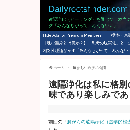
Dailyrootsfinder.com
遠隔浄化（ヒーリング）を通じて、本当
グ「みんなちがって みんないい」
Hide Ads for Premium Members
榎本へ連
【魂の望みとは何か？】「思考の現実化」と「
相対性理論が示す「みんなちがって みんない
ホーム
新しい現実の創造
遠隔浄化は私に格別
味であり楽しみであ
前回の「
肺がんの遠隔浄化（医学的検
した。