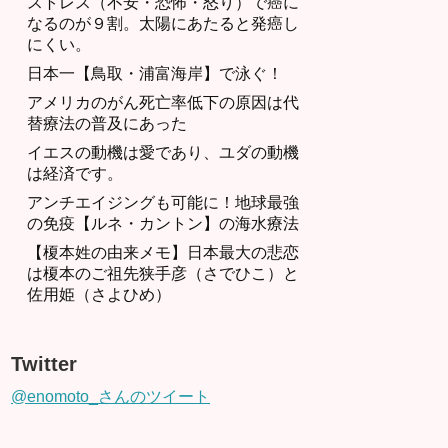
ストレス（不安・恐怖・怒り）で癌に
なるのが９割。太陽にあたると発癌し
にくい。
日本一【鳥取・浦富海岸】で泳ぐ！
アメリカのがん死亡率低下の原因は代
替療法の普及にあった
イエスの動機は愛であり、ユダの動機
は経済です。
アンチエイジングも可能に！地球最強
の免疫【ルネ・カントン】の海水療法
【榎本姓の由来メモ】日本最大の悲恋
は榎本のご祖先狭手彦（さでひこ）と
佐用姫（さよひめ）
Twitter
@enomoto_さんのツイート