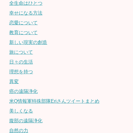
全生命はひとつ
幸せになる方法
恋愛について
教育について
新しい現実の創造
旅について
日々の生活
理想を持つ
異変
癌の遠隔浄化
米Q情報軍特殊部隊Eriさんツイートまとめ
美しくなる
腹部の遠隔浄化
自然の力