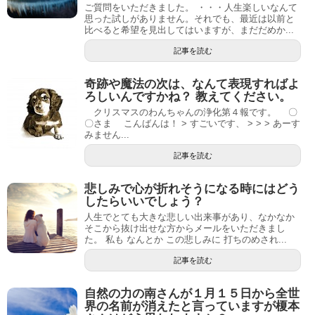
ご質問をいただきました。 ・・・人生楽しいなんて
思った試しがありません。それでも、最近は以前と
比べると希望を見出してはいますが、まだだめか...
記事を読む
奇跡や魔法の次は、なんて表現すればよ
ろしいんですかね？ 教えてください。
クリスマスのわんちゃんの浄化第４報です。 〇
〇さま こんばんは！ > すごいです、 > > > あーす
みません...
記事を読む
悲しみで心が折れそうになる時にはどう
したらいいでしょう？
人生でとても大きな悲しい出来事があり、なかなか
そこから抜け出せな方からメールをいただきまし
た。 私も なんとか この悲しみに 打ちのめされ...
記事を読む
自然の力の南さんが１月１５日から全世
界の名前が消えたと言っていますが榎本