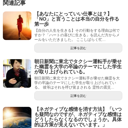
関連記事
【あなたにとっていい仕事とは？】
「NO」と言うことは本当の自分を作る
第一歩
【自分の人生を生きる】その行動をする理由は何で
すか？「ハートの喜びに生きる」を読んだ方からメ
ールをいただきました。 ここしばらく忙...
記事を読む
朝日新聞に東北でタクシー運転手が乗せ
た幽霊を大学の卒論のテーマにした学生
が取り上げられている。
朝日新聞に東北でタクシー運転手が乗せた幽霊を大
学の卒論のテーマにした学生が取り上げられてい
る。 彼等はそれを呼び覚まされる 霊性の震災...
記事を読む
【ネガティブな感情を消す方法】「いつ
も疑問なのですが、ネガティブな感情は
どうしたらなくなるのでしょうか。具体
的は方策が見えないでいます。」