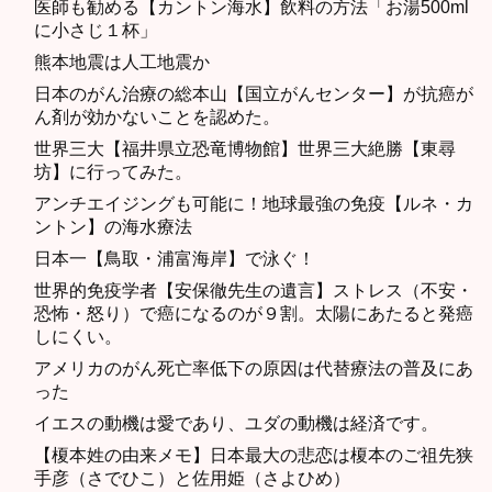
医師も勧める【カントン海水】飲料の方法「お湯500ml
に小さじ１杯」
熊本地震は人工地震か
日本のがん治療の総本山【国立がんセンター】が抗癌が
ん剤が効かないことを認めた。
世界三大【福井県立恐竜博物館】世界三大絶勝【東尋
坊】に行ってみた。
アンチエイジングも可能に！地球最強の免疫【ルネ・カ
ントン】の海水療法
日本一【鳥取・浦富海岸】で泳ぐ！
世界的免疫学者【安保徹先生の遺言】ストレス（不安・
恐怖・怒り）で癌になるのが９割。太陽にあたると発癌
しにくい。
アメリカのがん死亡率低下の原因は代替療法の普及にあ
った
イエスの動機は愛であり、ユダの動機は経済です。
【榎本姓の由来メモ】日本最大の悲恋は榎本のご祖先狭
手彦（さでひこ）と佐用姫（さよひめ）