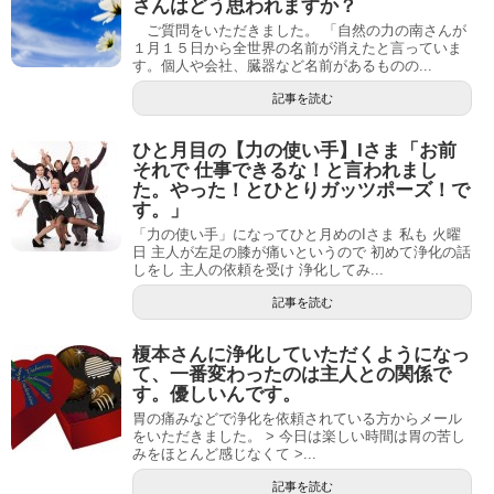
さんはどう思われますか？
ご質問をいただきました。 「自然の力の南さんが
１月１５日から全世界の名前が消えたと言っていま
す。個人や会社、臓器など名前があるものの...
記事を読む
ひと月目の【力の使い手】Iさま「お前
それで 仕事できるな！と言われまし
た。やった！とひとりガッツポーズ！で
す。」
「力の使い手」になってひと月めのIさま 私も 火曜
日 主人が左足の膝が痛いというので 初めて浄化の話
しをし 主人の依頼を受け 浄化してみ...
記事を読む
榎本さんに浄化していただくようになっ
て、一番変わったのは主人との関係で
す。優しいんです。
胃の痛みなどで浄化を依頼されている方からメール
をいただきました。 > 今日は楽しい時間は胃の苦し
みをほとんど感じなくて >...
記事を読む