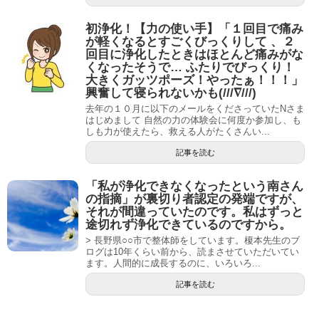
初浄化！【力の使い手】「１回目で痛み
が軽くなるとすごくびっくりして 、２
回目に浄化したときはほとんど痛みがな
くなったそうで… ふたりでびっくり！
大きくガッツポーズ！やったぁ！！！」
興奮して寝られないかも(///∇///)
去年の１０月に以下のメールをくださっていたNさま
はじめまして 自然の力の体験会に何度か参加し、も
しも力が使えたら、救える人がたくさんい...
記事を読む
「私が浄化できなくなったという南さん
の指摘」が裏切り者認定の発端ですが、
それが間違っていたのです。私はずっと
途切れず浄化できているのですから。
> 長野県○○市で整体師をしています。榎本先生のブ
ログは10年くらい前から、読まさせていただいてい
ます。人間的に成長するのに、いろいろ...
記事を読む