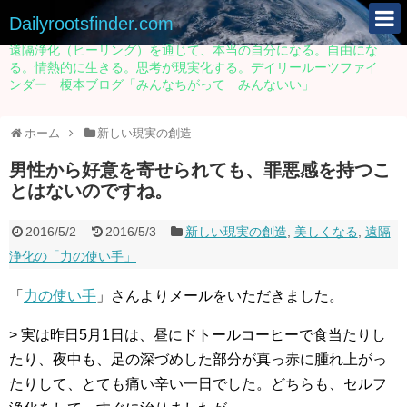
Dailyrootsfinder.com
遠隔浄化（ヒーリング）を通じて、本当の自分になる。自由にな
る。情熱的に生きる。思考が現実化する。デイリールーツファイ
ンダー 榎本ブログ「みんなちがって みんないい」
ホーム
新しい現実の創造
男性から好意を寄せられても、罪悪感を持つこ
とはないのですね。
2016/5/2
2016/5/3
新しい現実の創造
,
美しくなる
,
遠隔
浄化の「力の使い手」
「
力の使い手
」さんよりメールをいただきました。
> 実は昨日5月1日は、昼にドトールコーヒーで食当たりし
たり、夜中も、足の深づめした部分が真っ赤に腫れ上がっ
たりして、とても痛い辛い一日でした。どちらも、セルフ