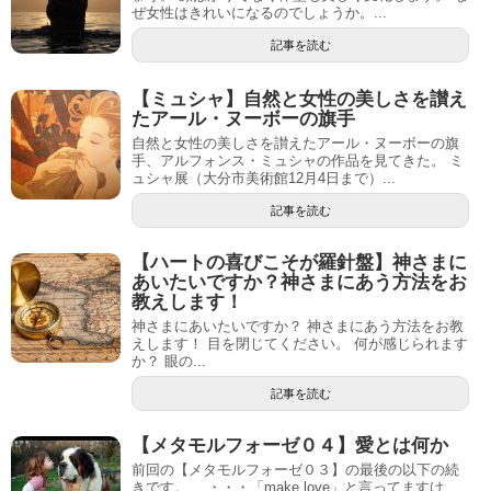
ぜ女性はきれいになるのでしょうか。...
記事を読む
【ミュシャ】自然と女性の美しさを讃え
たアール・ヌーボーの旗手
自然と女性の美しさを讃えたアール・ヌーボーの旗
手、アルフォンス・ミュシャの作品を見てきた。 ミ
ュシャ展（大分市美術館12月4日まで）...
記事を読む
【ハートの喜びこそが羅針盤】神さまに
あいたいですか？神さまにあう方法をお
教えします！
神さまにあいたいですか？ 神さまにあう方法をお教
えします！ 目を閉じてください。 何が感じられます
か？ 眼の...
記事を読む
【メタモルフォーゼ０４】愛とは何か
前回の【メタモルフォーゼ０３】の最後の以下の続
きです。 ・・・「make love」と言ってますけ