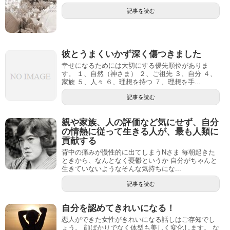
記事を読む
彼とうまくいかず深く傷つきました
幸せになるためには大切にする優先順位がありま
す。 １、自然（神さま） ２、ご祖先 ３、自分 ４、
家族 ５、人々 ６、理想を持つ ７、理想を手...
記事を読む
親や家族、人の評価など気にせず、自分
の情熱に従って生きる人が、最も人類に
貢献する
背中の痛みが慢性的に出てしまうNさま 毎朝起きた
ときから、なんとなく憂鬱というか 自分がちゃんと
生きていないようなそんな気持ちにな...
記事を読む
自分を認めてきれいになる！
恋人ができた女性がきれいになる話しはご存知でし
ょう。 顔ばかりでなく体型も美しく変化します。 な