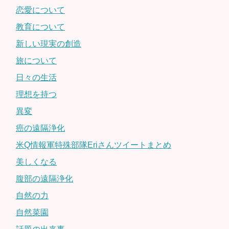
恋愛について
教育について
新しい現実の創造
旅について
日々の生活
理想を持つ
異変
癌の遠隔浄化
米Q情報軍特殊部隊Eriさんツイートまとめ
美しくなる
腹部の遠隔浄化
自然の力
自然菜園