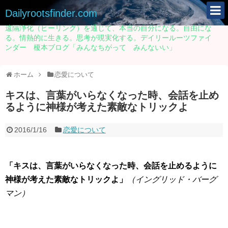
Dailyrootsfinder.com
遠隔浄化（ヒーリング）を通じて、本当の自分になる。自由にな
る。情熱的に生きる。思考が現実化する。デイリールーツファイ
ンダー 榎本ブログ「みんなちがって みんないい」
ホーム
恋愛について
キスは、言葉がいらなくなった時、会話を止め
るように神様が考えた素敵なトリックよ
2016/1/16
恋愛について
「キスは、言葉がいらなくなった時、会話を止めるように
神様が考えた素敵なトリックよ」
（イングリッド・バーグ
マン）