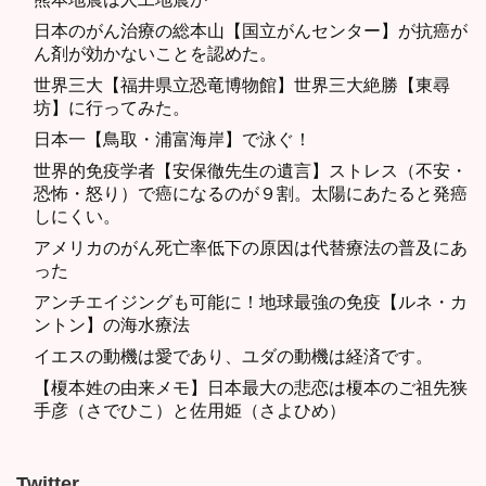
日本のがん治療の総本山【国立がんセンター】が抗癌が
ん剤が効かないことを認めた。
世界三大【福井県立恐竜博物館】世界三大絶勝【東尋
坊】に行ってみた。
日本一【鳥取・浦富海岸】で泳ぐ！
世界的免疫学者【安保徹先生の遺言】ストレス（不安・
恐怖・怒り）で癌になるのが９割。太陽にあたると発癌
しにくい。
アメリカのがん死亡率低下の原因は代替療法の普及にあ
った
アンチエイジングも可能に！地球最強の免疫【ルネ・カ
ントン】の海水療法
イエスの動機は愛であり、ユダの動機は経済です。
【榎本姓の由来メモ】日本最大の悲恋は榎本のご祖先狭
手彦（さでひこ）と佐用姫（さよひめ）
Twitter