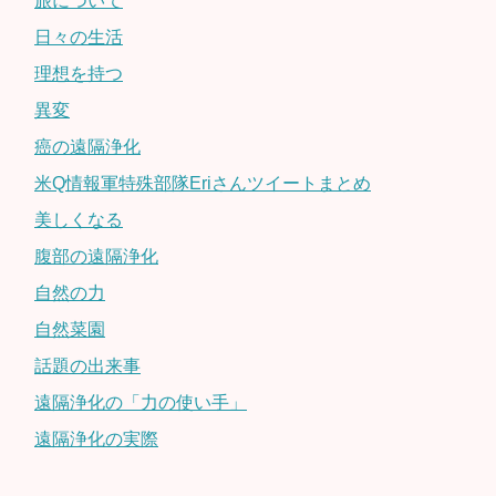
旅について
日々の生活
理想を持つ
異変
癌の遠隔浄化
米Q情報軍特殊部隊Eriさんツイートまとめ
美しくなる
腹部の遠隔浄化
自然の力
自然菜園
話題の出来事
遠隔浄化の「力の使い手」
遠隔浄化の実際