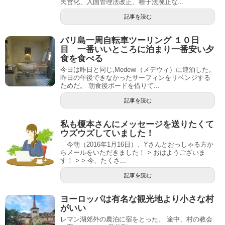
民営化、入国管理法改正、種子法廃止な...
記事を読む
バリ島一周自転車ツーリング １０日
目 一番いいところに泊まり一番安い夕
食を食べる
今日は昨日と同じ,Medewi（メデウィ）に連泊した。
昨日の午後できなかったサーフィンをリベンジする
ためだ。 朝食後ボードを借りて...
記事を読む
私も榎本さんにメッセージを送りたくて
ウズウズしていました！
今朝（2016年1月16日）、Yさんとおっしゃる方か
らメールをいただきました！ > おはようございま
す！ > > 今、たくさ...
記事を読む
ヨーロッパは有名な観光地より小さな村
がいい
レマン湖郊外の農泊に宿をとった。 途中、村の教会