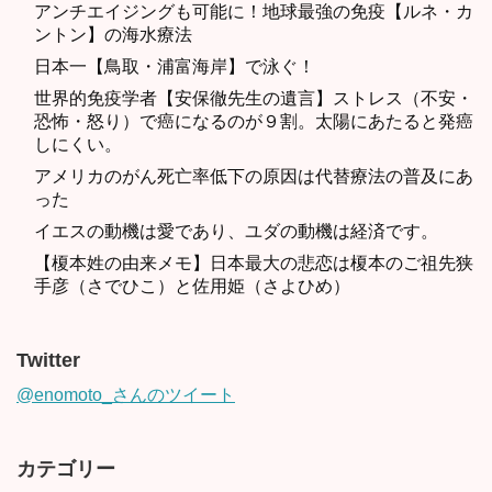
アンチエイジングも可能に！地球最強の免疫【ルネ・カ
ントン】の海水療法
日本一【鳥取・浦富海岸】で泳ぐ！
世界的免疫学者【安保徹先生の遺言】ストレス（不安・
恐怖・怒り）で癌になるのが９割。太陽にあたると発癌
しにくい。
アメリカのがん死亡率低下の原因は代替療法の普及にあ
った
イエスの動機は愛であり、ユダの動機は経済です。
【榎本姓の由来メモ】日本最大の悲恋は榎本のご祖先狭
手彦（さでひこ）と佐用姫（さよひめ）
Twitter
@enomoto_さんのツイート
カテゴリー