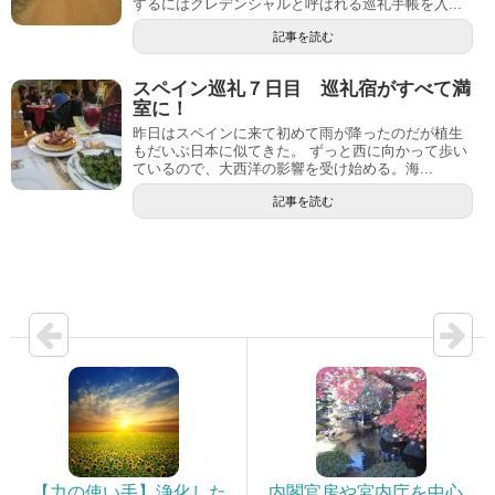
するにはクレデンシャルと呼ばれる巡礼手帳を入...
記事を読む
スペイン巡礼７日目 巡礼宿がすべて満
室に！
昨日はスペインに来て初めて雨が降ったのだが植生
もだいぶ日本に似てきた。 ずっと西に向かって歩い
ているので、大西洋の影響を受け始める。海...
記事を読む
【力の使い手】浄化した
内閣官房や宮内庁を中心