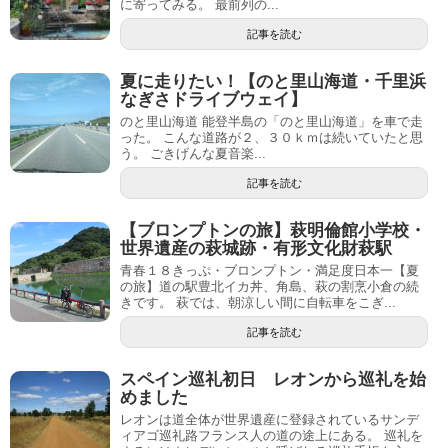
に寄ってみる。 最前列の...
記事を読む
夏に走りたい！【のと里山海道・千里浜
なぎさドライブウェイ】
のと里山海道 能登半島の「のと里山海道」を車で走
った。 こんな道路が２、３０ｋｍは続いていたと思
う。 ごきげんな夏音楽...
記事を読む
【ブロンプトンの旅】萩明倫館小学校・
世界遺産の萩城跡・有形文化財萩駅
青春１８きっぷ・ブロンプトン・満足度日本一【夏
の旅】道の駅豊北イカ丼、角島、萩の割烹小倉の続
きです。 萩では、朝涼しい間に自転車をこぎ...
記事を読む
スペイン巡礼初日 レオンから巡礼を始
めました
レオンは道全体が世界遺産に登録されているサンデ
ィアゴ巡礼路フランス人の道の途上にある。 巡礼を