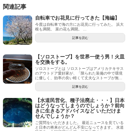
関連記事
自転車でお花見に行ってきた【海編】
今度は自転車で海の方にお花見に行ってみた。 浜大
根も満開。 菜の花も満開。 ...
記事を読む
【ソロストーブ】を世界一使う男！火皿
を交換をする。
ソロストーブとは ソロストーブはアメリカテキサス
のアウトドア愛好家が、「限られた装備の中で環境
に優しく、効率の良い軽くて丈夫なストーブが無...
記事を読む
【水道民営化、種子法廃止・・・】日本
はどうなってしまうのでしょうか？前向
きに生きるアドバイスなど いただけま
せんでしょうか？
ご質問をいただきました。 最近ニュースを見ている
と日本の将来がどんどん不安になってきます。 水道