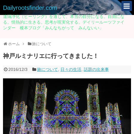
Dailyrootsfinder.com
遠隔浄化（ヒーリング）を通じて、本当の自分になる。自由にな
る。情熱的に生きる。思考が現実化する。デイリールーツファイ
ンダー 榎本ブログ「みんなちがって みんないい」
ホーム
旅について
神戸ルミナリエに行ってきました！
2016/12/3
旅について
,
日々の生活
,
話題の出来事