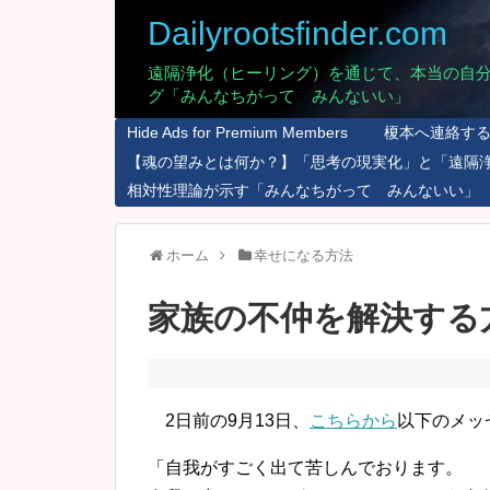
Dailyrootsfinder.com
遠隔浄化（ヒーリング）を通じて、本当の自
グ「みんなちがって みんないい」
Hide Ads for Premium Members
榎本へ連絡す
【魂の望みとは何か？】「思考の現実化」と「遠隔
相対性理論が示す「みんなちがって みんないい」
ホーム
幸せになる方法
家族の不仲を解決する
2日前の9月13日、
こちらから
以下のメッ
「自我がすごく出て苦しんでおります。