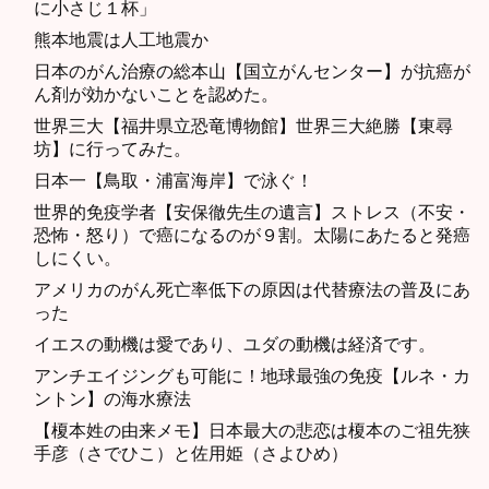
に小さじ１杯」
熊本地震は人工地震か
日本のがん治療の総本山【国立がんセンター】が抗癌が
ん剤が効かないことを認めた。
世界三大【福井県立恐竜博物館】世界三大絶勝【東尋
坊】に行ってみた。
日本一【鳥取・浦富海岸】で泳ぐ！
世界的免疫学者【安保徹先生の遺言】ストレス（不安・
恐怖・怒り）で癌になるのが９割。太陽にあたると発癌
しにくい。
アメリカのがん死亡率低下の原因は代替療法の普及にあ
った
イエスの動機は愛であり、ユダの動機は経済です。
アンチエイジングも可能に！地球最強の免疫【ルネ・カ
ントン】の海水療法
【榎本姓の由来メモ】日本最大の悲恋は榎本のご祖先狭
手彦（さでひこ）と佐用姫（さよひめ）