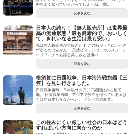
態をよく知っているからでしょうね。 関...
記事を読む
日本人の誇り！【無人販売所】は世界最
高の流通形態「最も健康的で、おいしく
て、きれいなる生活は最も安い」
私は無人販売所が大好きだ！ この時期うちにかかさ
ずあるのはみかん！ 天然ビタミンは、カルメン・デ
ロリフィチェも語る美しさと健康の...
記事を読む
横須賀に日露戦争、日本海海戦旗艦【三
笠】を見に行きました。
日露戦争当時、日本以外のアジア諸国はみな植民
地。 日露戦争当時、アジアで独立を保っている国は
もはや日本しかなかった。 インドの綿産業...
記事を読む
この住みにくい厳しい社会の日本はどう
すればいい方向に向かうのか