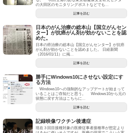
の大田区のモニタリングポストなどでも...
記事を読む
日本のがん治療の総本山【国立がんセン
ター】が抗癌がん剤が効かないことを認
めた。
日本の癌治療の総本山【国立がんセンター】が抗癌
がん剤が効かないことを認めました。 日経新聞
（2016/01/11）に掲...
記事を読む
勝手にWindows10にさせない設定にす
る方法
Windows10への強制的なアップデートが始まって
いることはご存知だと思う。 Windows10から元の
状態に戻す方法はこちらに...
記事を読む
記録映像ワクチン後遺症
現在３回目接種対象の医療従事者接種率が想定より
はるかに低いそうですが、医療の現場でこういう実