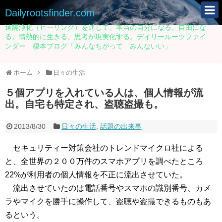
Dailyrootsfinder.com
遠隔浄化（ヒーリング）を通じて、本当の自分になる。自由にな
る。情熱的に生きる。思考が現実化する。デイリールーツファイ
ンダー 榎本ブログ「みんなちがって みんないい」
ホーム
日々の生活
５個アプリを入れている人は、個人情報が流
出。自宅も特定され、盗聴盗撮も。
2013/8/30
日々の生活
,
話題の出来事
セキュリティー対策会社のトレンドマイクロ社による
と、全世界の２００万件のスマホアプリを調べたところ
22%が利用者の個人情報を不正に流出させていた。
流出させていたのは電話番号やスマホの識別番号、カメ
ラやマイクを勝手に操作して、盗聴や盗撮できるものもあ
るという。