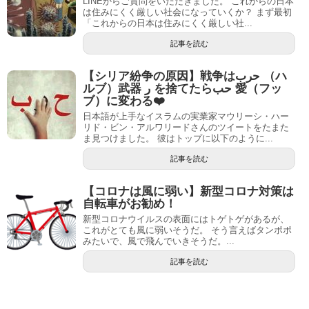
LINEからご質問をいただきました。 これからの日本
は住みにくく厳しい社会になっていくか？ まず最初
「これからの日本は住みにくく厳しい社...
記事を読む
【シリア紛争の原因】戦争はحرب （ハ
ルブ）武器 ر を捨てたらحب 愛（フッ
ブ）に変わる❤️
日本語が上手なイスラムの実業家マウリーシ・ハー
リド・ビン・アルワリードさんのツイートをたまた
ま見つけました。 彼はトップに以下のように...
記事を読む
【コロナは風に弱い】新型コロナ対策は
自転車がお勧め！
新型コロナウイルスの表面にはトゲトゲがあるが、
これがとても風に弱いそうだ。 そう言えばタンポポ
みたいで、風で飛んでいきそうだ。...
記事を読む