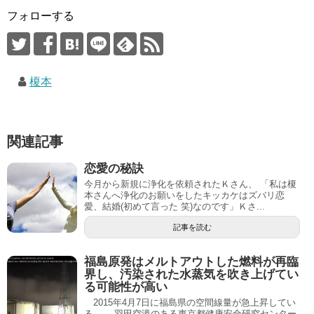
フォローする
榎本
関連記事
恋愛の秘訣
今月から新規に浄化を依頼されたＫさん、 「私は榎
本さんへ浄化のお願いをしたキッカケはズバリ恋
愛、結婚(初めて言った 笑)なのです」Ｋさ...
記事を読む
福島原発はメルトアウトした燃料が再臨
界し、汚染された水蒸気を吹き上げてい
る可能性が高い
2015年4月7日に福島県の空間線量が急上昇してい
る。 羽田空港のある東京都健康安全研究センター