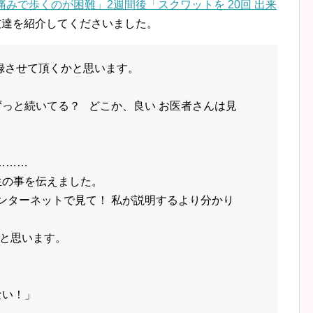
みで歩くのが困難」2週間後「スクワットを 20回 出来
友達を紹介してくださいました。
録させ
て
頂
く
かと思います。
ずっと続い
て
る？ どこか、良い お医者さんは見
………
生の事を伝えました。
インターネットで見
て
！ 私が説明するより分かり
と思います。
」
ない！」