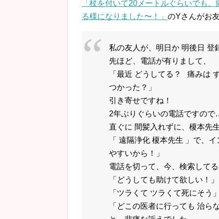
「杖を付いて20メートルぐらいでも、痛
る様になりました〜！」
のYさんがお
私の友人が、明日か 明後日 登
先ほど、電話が有りまし
て
、
「最近 どうし
て
る？ 痛みは 
つかった？」
引き寄せですね！
2年ぶりぐらいの電話ですので
直ぐに 間髪入れずに、榎本先
「 遠隔浄化 榎本先生 」で、
やすいから！」
電話を切っ
て
、今、検索し
て
る
「どうし
て
も助け
て
欲しい！」
「
ツラ
く
て
ツラ
く
て
死に
そう
「どこの医者に行っ
て
も 治ら