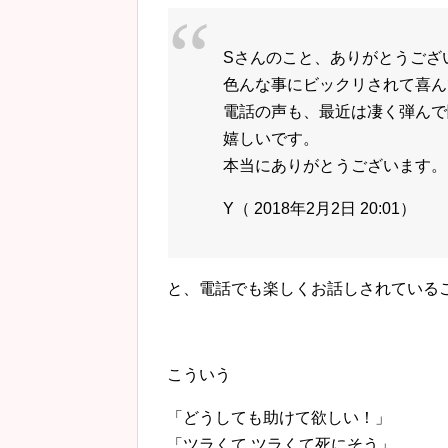
Sさんのこと、ありがとうござ
色んな事にビックリされて喜ん
電話の声も、最近は凄く弾んで
嬉しいです。
本当にありがとうございます。
Y（ 2018年2月2日 20:01）
と、電話でも楽しくお話しされている
こういう
「どうし
て
も助け
て
欲しい！」
「
ツラ
く
て
ツラ
く
て
死に
そう
」