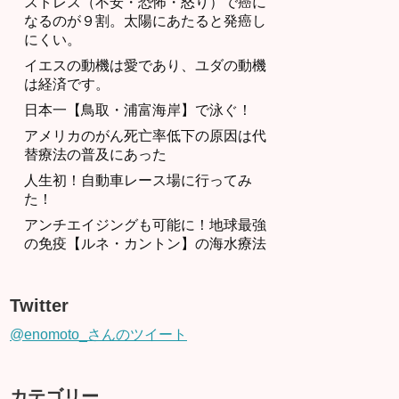
ストレス（不安・恐怖・怒り）で癌に
なるのが９割。太陽にあたると発癌し
にくい。
イエスの動機は愛であり、ユダの動機
は経済です。
日本一【鳥取・浦富海岸】で泳ぐ！
アメリカのがん死亡率低下の原因は代
替療法の普及にあった
人生初！自動車レース場に行ってみ
た！
アンチエイジングも可能に！地球最強
の免疫【ルネ・カントン】の海水療法
Twitter
@enomoto_さんのツイート
カテゴリー