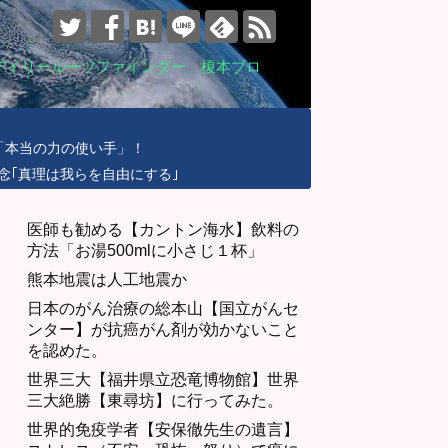
デイリールーツファインダー 榎本ブロ
「本当の力の使い手」！
念｢真理は我らを自由にする｣
医師も勧める【カントン海水】飲料の
方法「お湯500mlに小さじ１杯」
熊本地震は人工地震か
日本のがん治療の総本山【国立がんセ
ンター】が抗癌がん剤が効かないこと
を認めた。
世界三大【福井県立恐竜博物館】世界
三大絶勝【東尋坊】に行ってみた。
世界的免疫学者【安保徹先生の遺言】