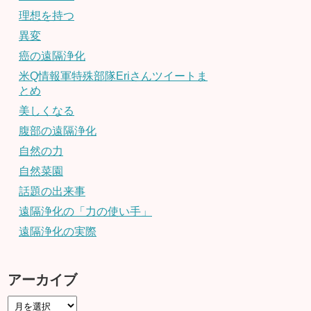
理想を持つ
異変
癌の遠隔浄化
米Q情報軍特殊部隊Eriさんツイートま
とめ
美しくなる
腹部の遠隔浄化
自然の力
自然菜園
話題の出来事
遠隔浄化の「力の使い手」
遠隔浄化の実際
アーカイブ