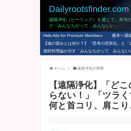
Dailyrootsfinder.com
遠隔浄化（ヒーリング）を通じて、本当
グ「みんなちがって みんないい」
Hide Ads for Premium Members
榎本へ連
【魂の望みとは何か？】「思考の現実化」と「
相対性理論が示す「みんなちがって みんない
ホーム
遠隔浄化の実際
【遠隔浄化】「どこ
らない！」「ツラく
何と首コリ、肩こり