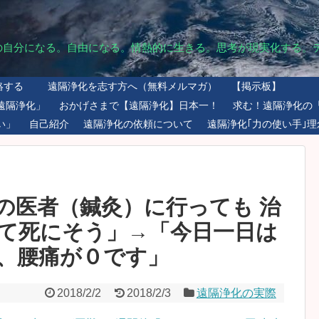
の自分になる。自由になる。情熱的に生きる。思考が現実化する。
絡する
遠隔浄化を志す方へ（無料メルマガ）
【掲示板】
遠隔浄化」
おかげさまで【遠隔浄化】日本一！
求む！遠隔浄化の
い」
自己紹介
遠隔浄化の依頼について
遠隔浄化｢力の使い手｣理
の医者（鍼灸）に行っても 治
て死にそう」→「今日一日は
、腰痛が０です」
2018/2/2
2018/2/3
遠隔浄化の実際