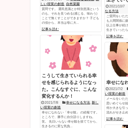
しい現実の創造
,
自然菜園
2021/10/7
質問です。 選民意識とか特別意識という
なる方法
のも、それを見つめる(感じる、味わう)
ご質問をいただ
ことで無くすことができますか？ 子ども
も人間関係に
の頃から、本当は母に大...
以上仕事が続
記事を読む
生きていったらい
記事を読む
こうして生きていられる幸
せを感じられるようになっ
幸せにな
た。こんなすぐに、こんな
2021/7/2
い現実の創造
変化するんか！
メールをいただ
2021/7/8
幸せになる方法
,
新し
思いめぐらせ始
い現実の創造
何か大きな引
幸せになれない「幸せ観」 の続報です。
流れがせき止めら
ところで、勝手に自分語りしますね。
記事を読む
笑。 先日いらない幸せ観を捨ててから、
生きるのに変な気負...