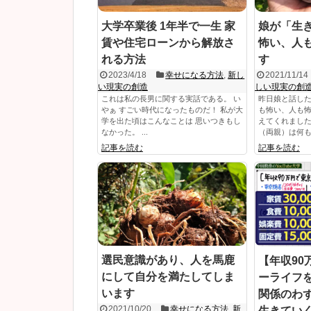
大学卒業後 1年半で一生 家
娘が「生
賃や住宅ローンから解放さ
怖い、人
れる方法
す
2023/4/18
幸せになる方法
,
新し
2021/11/14
い現実の創造
しい現実の創
これは私の長男に関する実話である。 い
昨日娘と話し
やぁ すごい時代になったものだ！ 私が大
も怖い、人も
学を出た頃はこんなことは 思いつきもし
えてくれました
なかった。 ...
（両親）は何も答
記事を読む
記事を読む
選民意識があり、人を馬鹿
【年収90
にして自分を満たしてしま
ーライフ
います
関係のわ
2021/10/20
幸せになる方法
,
新
生きてい