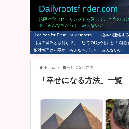
Dailyrootsfinder.com
遠隔浄化（ヒーリング）を通じて、本当の自
グ「みんなちがって みんないい」
Hide Ads for Premium Members
榎本へ連絡す
【魂の望みとは何か？】「思考の現実化」と「遠隔
相対性理論が示す「みんなちがって みんないい」
ホーム
幸せになる方法
「
幸せになる方法
」
一覧