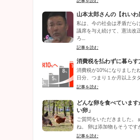
記事を読む
山本太郎さんの【れいわ
私は、今の社会は矛盾だら
議席を与え続けて、憲法改
ろ...
記事を読む
消費税を払わずに暮らす
消費税が10%になりました
日分、つまり１か月以上タダ働
記事を読む
どんな卵を食べています
い卵」
ご質問をいただきました。 
ね。 卵は添加物もそうですが
記事を読む