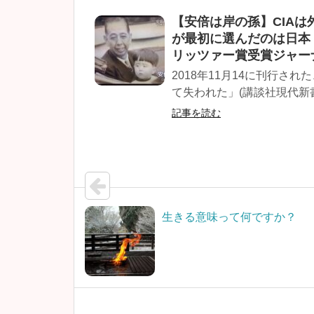
【安倍は岸の孫】CIAは
が最初に選んだのは日本
リッツァー賞受賞ジャー
2018年11月14に刊行さ
て失われた」(講談社現代新書) 
記事を読む
生きる意味って何ですか？