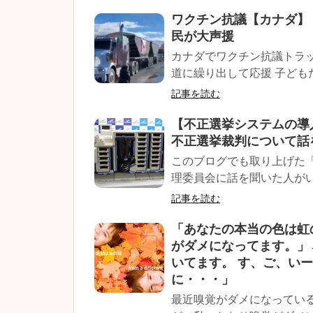
ワクチン抗議【カナダ】
民が大声援
カナダでワクチン抗議トラ
道に繰り出して応援 子どもた
記事を読む
【不正選挙システムの導
不正選挙裁判について話
このブログでも取り上げた
理委員会に話を聞いた人がいた
記事を読む
「あなたの本当の色は虹のよ
がダメになってます。」
いてます。 す、ご、い
に・・・」
最近嗅覚がダメになってい