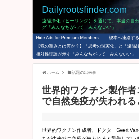
Dailyrootsfinder.com
遠隔浄化（ヒーリング）を通じて、本当の自
グ「みんなちがって みんないい」
Hide Ads for Premium Members
榎本へ連絡す
【魂の望みとは何か？】「思考の現実化」と「遠隔
相対性理論が示す「みんなちがって みんないい」
ホーム
話題の出来事
世界的ワクチン製作者
で自然免疫が失われる
世界的ワクチン作成者、ドクターGeert Van
ちが生来持つ免疫が失われると警告してい