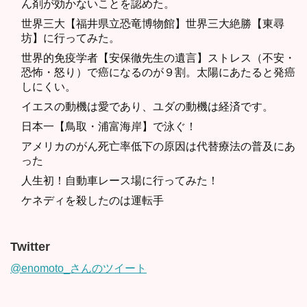
ん剤が効かないことを認めた。
世界三大【福井県立恐竜博物館】世界三大絶勝【東尋
坊】に行ってみた。
世界的免疫学者【安保徹先生の遺言】ストレス（不安・
恐怖・怒り）で癌になるのが９割。太陽にあたると発癌
しにくい。
イエスの動機は愛であり、ユダの動機は経済です。
日本一【鳥取・浦富海岸】で泳ぐ！
アメリカのがん死亡率低下の原因は代替療法の普及にあ
った
人生初！自動車レース場に行ってみた！
ケネディを殺したのは運転手
Twitter
@enomoto_さんのツイート