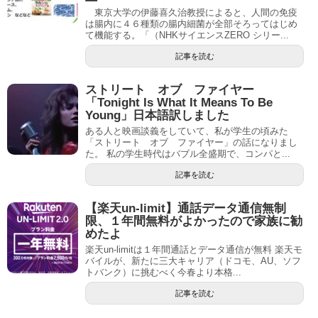
東京大学の伊藤喜久治教授によると、人間の免疫
は腸内に４６種類の腸内細菌が全部そろってはじめ
て機能する。「（NHKサイエンスZERO シリー...
記事を読む
ストリート オブ ファイヤー
「Tonight Is What It Means To Be
Young」日本語訳しました
ある人と映画談義をしていて、私が学生の頃みた
「ストリート オブ ファイヤー」の話になりまし
た。 私の学生時代はバブル全盛期で、コンパと...
記事を読む
【楽天un-limit】通話データ通信無制
限、１年間無料がよかったので家族に勧
めたよ
楽天un-limitは１年間通話とデータ通信が無料 楽天モ
バイルが、新たに三大キャリア（ドコモ、AU、ソフ
トバンク）に挑むべく今春より本格...
記事を読む