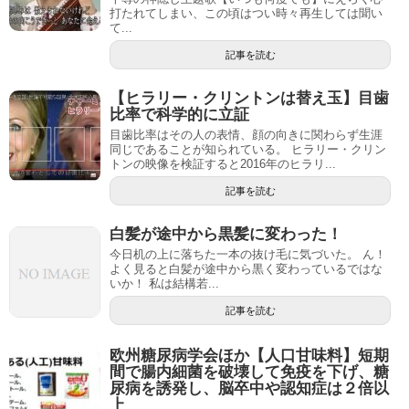
打たれてしまい、この頃はつい時々再生しては聞い
て...
記事を読む
【ヒラリー・クリントンは替え玉】目歯
比率で科学的に立証
目歯比率はその人の表情、顔の向きに関わらず生涯
同じであることが知られている。 ヒラリー・クリン
トンの映像を検証すると2016年のヒラリ...
記事を読む
白髪が途中から黒髪に変わった！
今日机の上に落ちた一本の抜け毛に気づいた。 ん！
よく見ると白髪が途中から黒く変わっているではな
いか！ 私は結構若...
記事を読む
欧州糖尿病学会ほか【人口甘味料】短期
間で腸内細菌を破壊して免疫を下げ、糖
尿病を誘発し、脳卒中や認知症は２倍以
上