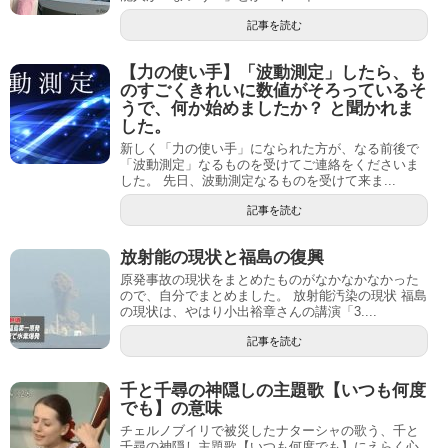
記事を読む
【力の使い手】「波動測定」したら、も
のすごくきれいに数値がそろっているそ
うで、何か始めましたか？ と聞かれま
した。
新しく「力の使い手」になられた方が、なる前後で
「波動測定」なるものを受けてご連絡をくださいま
した。 先日、波動測定なるものを受けて来ま...
記事を読む
放射能の現状と福島の復興
原発事故の現状をまとめたものがなかなかなかった
ので、自分でまとめました。 放射能汚染の現状 福島
の現状は、やはり小出裕章さんの講演「3....
記事を読む
千と千尋の神隠しの主題歌【いつも何度
でも】の意味
チェルノブイリで被災したナターシャの歌う、千と
千尋の神隠し主題歌【いつも何度でも】にえらく心