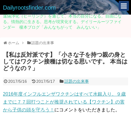
Dailyrootsfinder.com
遠隔浄化（ヒーリング）を通じて、本当の自分になる。自由にな
る。情熱的に生きる。思考が現実化する。デイリールーツファイ
ンダー 榎本ブログ「みんなちがって みんないい」
ホーム
話題の出来事
【私は反対派です】「小さな子を持つ親の身と
してはワクチン接種は切なる思いです。 本当は
どうなの？」
2017/5/16
2017/5/17
話題の出来事
2016年度インフルエンザワクチンはすべて水銀入り。９歳
までに７７回打つことが推奨されている【ワクチン】の害
から子供の頭を守ろう！
にコメントをいただきました。