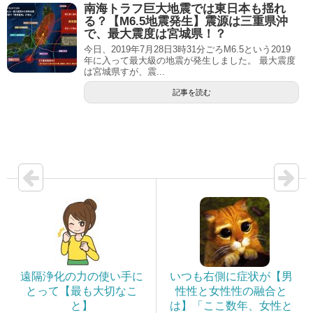
南海トラフ巨大地震では東日本も揺れ
る？【M6.5地震発生】震源は三重県沖
で、最大震度は宮城県！？
今日、2019年7月28日3時31分ごろM6.5という2019
年に入って最大級の地震が発生しました。 最大震度
は宮城県すが、震...
記事を読む
遠隔浄化の力の使い手に
いつも右側に症状が【男
とって【最も大切なこ
性性と女性性の融合と
と】
は】「ここ数年、女性と