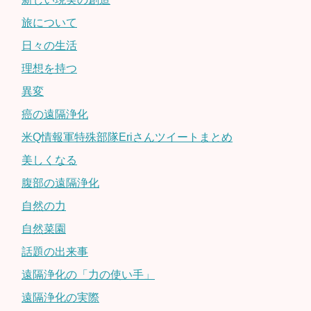
旅について
日々の生活
理想を持つ
異変
癌の遠隔浄化
米Q情報軍特殊部隊Eriさんツイートまとめ
美しくなる
腹部の遠隔浄化
自然の力
自然菜園
話題の出来事
遠隔浄化の「力の使い手」
遠隔浄化の実際