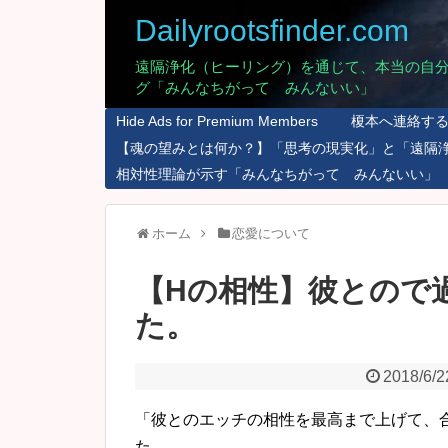
Dailyrootsfinder.com
遠隔浄化（ヒーリング）を通じて、本当の自
グ「みんなちがって みんないい」
Hide Ads for Premium Members
榎本へ連絡す
【魂の望みとは何か？】「思考の現実化」と「遠隔
相対性理論が示す「みんなちがって みんないい」
ホーム
恋愛について
【Hの相性】彼とので
た。
2018/6/2
「彼とのエッチの相性を最高まで上げて、
た。