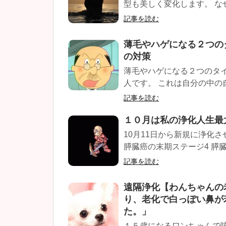
型も美しく変化します。 な
記事を読む
薄毛やハゲになる２つの
の対策
薄毛やハゲになる２つのタイ
人です。 これは自分の中の自
記事を読む
１０月は私の浄化人生最
10月11日から新規に浄化
膵臓癌の末期ステージ4 膵臓
記事を読む
遠隔浄化【わんちゃんの
り、老化で白っぽい鼻が
た。」
１５歳になるワンちゃんで