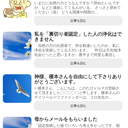
いまだに自然の力どうなんですか？辞めたいんです
が、などと連絡してくる人がいる。 さっさと辞めて
ください（笑） どうも関東や関西の...
記事を読む
私を「裏切り者認定」した人の浄化はで
きません
自然の力の伝授者で、何を勘違いしたのか、私に
浄化を依頼してくる人がいます。 昨日は天光地浄
化会だったと思いますが、夜中まで何度も着信し...
記事を読む
神様、榎本さんを自由にして下さりあり
がとうございます。
> 榎本さん、こんにちは。このたびメルマガ登録さ
せて頂きました〇〇〇〇〇と申します。榎本さんの
デイリールーツファインダーは、コロ先生の...
記事を読む
母からメールをもらいました
「認定投稿した後でいろいろ考え辛かったです、朝