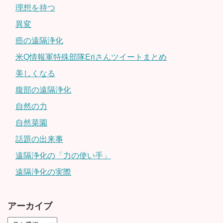
理想を持つ
異変
癌の遠隔浄化
米Q情報軍特殊部隊Eriさんツイートまとめ
美しくなる
腹部の遠隔浄化
自然の力
自然菜園
話題の出来事
遠隔浄化の「力の使い手」
遠隔浄化の実際
アーカイブ