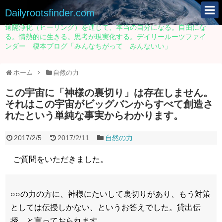
Dailyrootsfinder.com
遠隔浄化（ヒーリング）を通じて、本当の自分になる。自由にな
る。情熱的に生きる。思考が現実化する。デイリールーツファイ
ンダー 榎本ブログ「みんなちがって みんないい」
ホーム
自然の力
この宇宙に「神様の裏切り」は存在しません。
それはこの宇宙がビッグバンからすべて創造さ
れたという単純な事実からわかります。
2017/2/5
2017/2/11
自然の力
ご質問をいただきました。
○○の力の方に、
神
様にたいして
裏切
りがあり、もう対策
としては伝授しかない、というお答えでした。貸出伝
授、と言っておられます。