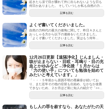
起きたら涙で目が腫れて外に出られないような日も
何日かありました。 そしていつしか私も自然の力...
記事を読む
よくぞ書いてくださいました。
自然の力時代の最大の後悔に関して、昨日Ａさんと
おっしゃる方から以下の連絡をいただきました。
「よくぞ書いてくださいました。実はもう何年...
記事を読む
12月26日更新【遠隔浄化】じんましん・
咳が止まらない・目眩・耳鳴り・目の充
血とかゆみなど→浄化後「１月からは
「力の使い手」についても勉強を始めて
みたいと考えています。」
「・・・５年前から原因不明の蕁麻疹が続いてお
り、また近年その他の症状も出始め、なかなか改善
できないため、２か月ほど前に知人の紹介で「○○...
記事を読む
もし人の罪を赦すなら、あなたがたの天