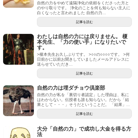
自然の力をやめて遠隔浄化の依頼をくださった方と
のやり取りです。 浄化のことを何も知らない主人に
白くなったと言われました 自然の力...
記事を読む
わたしは自然の力には戻りません。 榎
本先生、「力の使い手」になりたいで
す。
>榎本先生お久しぶりです。 >○○の○○○○です。 >何
日前かに以前お聞きしていましたメールアドレスに
送らせていただき...
記事を読む
自然の力は埋ダチョウ倶楽部
自然の力が私を「裏切り者認定」した理由は、私に
はわからない。伝授者も誰も知らない。だから「結
果として・・・」そうだということだ。 「結果」...
記事を読む
大分「自然の力」で成功し大金を得る方
法