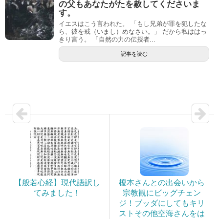
の父もあなたがたを赦してくださいま
す。
イエスはこう言われた。 「もし兄弟が罪を犯したな
ら、彼を戒（いまし）めなさい。」 だから私ははっ
きり言う。 「自然の力の伝授者...
記事を読む
【般若心経】現代語訳し
榎本さんとの出会いから
てみました！
宗教観にビッグチェン
ジ！ブッダにしてもキリ
ストその他空海さんをは