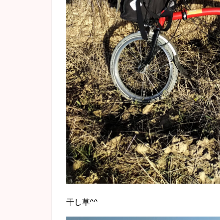
干し草^^