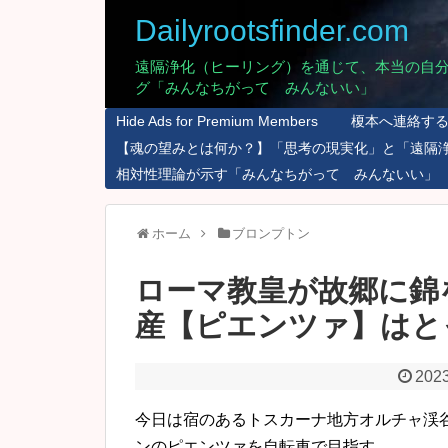
Dailyrootsfinder.com
遠隔浄化（ヒーリング）を通じて、本当の自
グ「みんなちがって みんないい」
Hide Ads for Premium Members
榎本へ連絡す
【魂の望みとは何か？】「思考の現実化」と「遠隔
相対性理論が示す「みんなちがって みんないい」
ホーム
ブロンプトン
ローマ教皇が故郷に錦
産【ピエンツァ】はと
2023
今日は宿のあるトスカーナ地方オルチャ渓
ンのピエンツァを自転車で目指す。