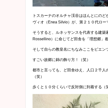
トスカーナのオルチャ渓谷はほんとにのどか
ヴィオ（Enea Silvio）が、第２１０
そうすると、ルネッサンスを代表する建築家で
Rossellino）に命じてど田舎を「理想
そして自らの教皇名にちなみここをピエン
すごい故郷に錦の飾り方！（笑）
都市と言っても、ど田舎ゆえ、人口２千人
（笑）
歩くと１０分くらいで反対側に到着する（