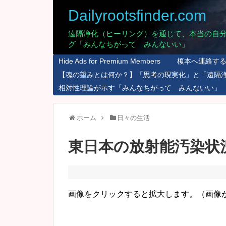
Dailyrootsfinder.com
遠隔浄化（ヒーリング）を通じて、本当の自
グ「みんなちがって みんないい」
Hide Ads for Premium Members
榎本へ連絡す
【魂の望みとは何か？】「思考の現実化」と「遠隔
相対性理論が示す「みんなちがって みんないい」
ホーム
日々の生活
東日本の放射能汚染状況
画像をクリックすると拡大します。（画像