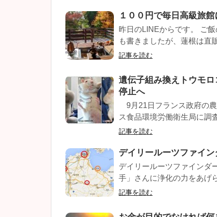
１００円で毎日高級旅館
昨日のLINEからです。 
も書きましたが、蓮根は直販所
記事を読む
遺伝子組み換えトウモロ
停止へ
9月21日フランス政府の
ス食品環境労働衛生局に調査
記事を読む
デイリールーツファイン
デイリールーツファインダー
手」さんに浄化の力をあげられ
記事を読む